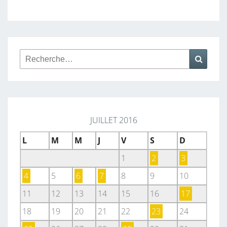
Rechercher :
Reche
JUILLET 2016
L
M
M
J
V
S
D
1
2
3
4
5
6
7
8
9
10
11
12
13
14
15
16
17
18
19
20
21
22
23
24