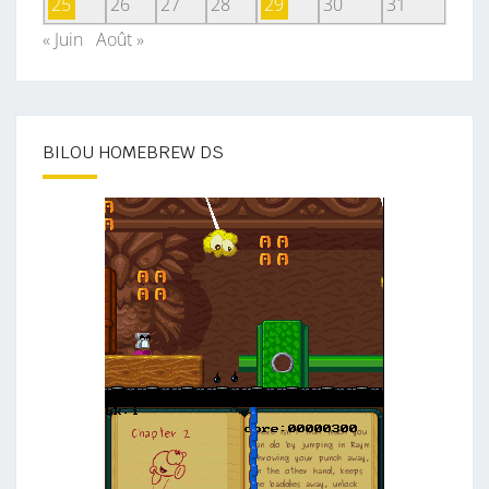
25
26
27
28
29
30
31
« Juin
Août »
BILOU HOMEBREW DS