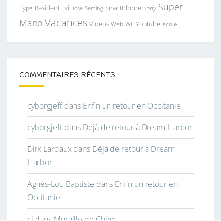
Super
Resident Evil
SmartPhone
Pype
Seraing
Sony
rose
Vacances
Mario
Vidéos
Youtube
Web
Wii
école
COMMENTAIRES RÉCENTS
cyborgjeff
dans
Enfin un retour en Occitanie
cyborgjeff
dans
Déjà de retour à Dream Harbor
Dirk Lardaux
dans
Déjà de retour à Dream
Harbor
Agnès-Lou Baptiste
dans
Enfin un retour en
Occitanie
cj
dans
Muraille de Chine