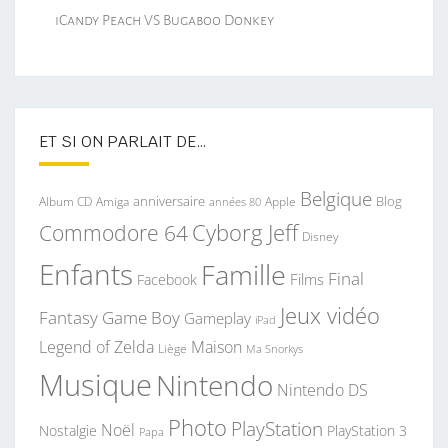
iCandy Peach VS Bugaboo Donkey
ET SI ON PARLAIT DE…
Belgique
anniversaire
Blog
Album CD
Apple
Amiga
années 80
Commodore 64
Cyborg Jeff
Disney
Enfants
Famille
Final
Films
Facebook
Jeux vidéo
Fantasy
Game Boy
Gameplay
iPad
Legend of Zelda
Maison
Liège
Ma Snorkys
Musique
Nintendo
Nintendo DS
Photo
PlayStation
Noël
Nostalgie
PlayStation 3
Papa