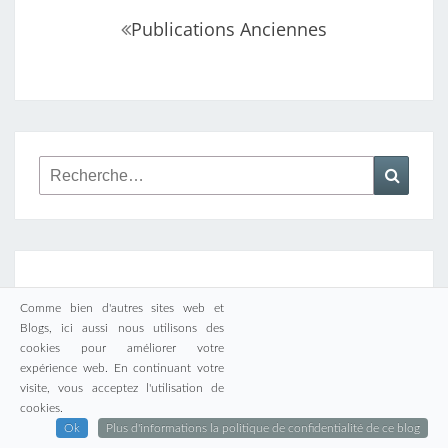
Navigation
Publications Anciennes
au
sein
des
articles
Rechercher :
Reche
JUILLET 2026
Comme bien d'autres sites web et
Blogs, ici aussi nous utilisons des
L
M
M
J
V
S
D
cookies pour améliorer votre
1
2
3
4
5
expérience web. En continuant votre
visite, vous acceptez l'utilisation de
6
7
8
9
10
11
12
cookies.
Ok
Plus d'informations la politique de confidentialité de ce blog
13
14
15
16
17
18
19