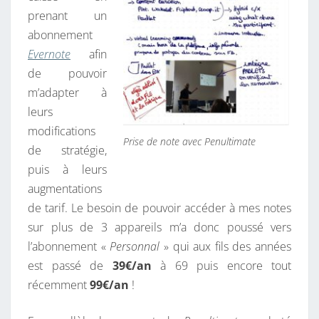
prenant un
T
abonnement
E
Evernote
afin
S
de pouvoir
H
m’adapter à
E
leurs
L
modifications
F
Prise de note avec Penultimate
de stratégie,
3
puis à leurs
?
augmentations
de tarif. Le besoin de pouvoir accéder à mes notes
sur plus de 3 appareils m’a donc poussé vers
l’abonnement «
Personnal
» qui aux fils des années
est passé de
39€/an
à 69 puis encore tout
récemment
99€/an
!