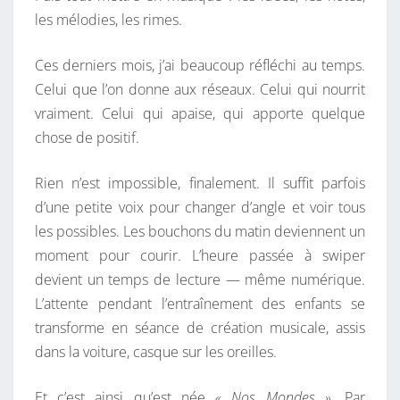
les mélodies, les rimes.
N
O
Ces derniers mois, j’ai beaucoup réfléchi au temps.
S
Celui que l’on donne aux réseaux. Celui qui nourrit
M
vraiment. Celui qui apaise, qui apporte quelque
O
chose de positif.
N
D
Rien n’est impossible, finalement. Il suffit parfois
E
d’une petite voix pour changer d’angle et voir tous
S
les possibles. Les bouchons du matin deviennent un
moment pour courir. L’heure passée à swiper
devient un temps de lecture — même numérique.
L’attente pendant l’entraînement des enfants se
transforme en séance de création musicale, assis
dans la voiture, casque sur les oreilles.
Et c’est ainsi qu’est née
« Nos Mondes »
. Par