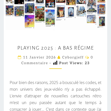
P
PLAYING 2025 : A BAS RÉGIME
L
A
C
11 Janvier 2026
Cyborgjeff
0
O
Y
Commentaire
-
Post Views:
23
M
M
I
E
N
N
T
Pour bien des raisons, 2025 a bousculé les codes, et
G
A
I
mon univers des jeux-vidéo n’y a pas échappé.
2
R
L’envie d’attraper de nouvelles cartouches rétro
0
E
S
m’est un peu passée autant que le temps à
2
consacrer à jouer… C’est dans ce contexte que j’ai
5