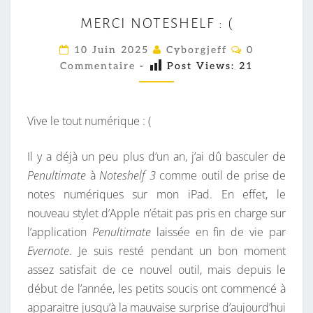
M
MERCI NOTESHELF : (
E
R
C
10 Juin 2025
Cyborgjeff
0
O
C
Commentaire
-
Post Views:
21
M
M
I
E
N
N
T
Vive le tout numérique : (
O
A
I
T
R
Il y a déjà un peu plus d’un an, j’ai dû basculer de
E
E
S
Penultimate
à
Noteshelf 3
comme outil de prise de
S
notes numériques sur mon iPad. En effet, le
H
nouveau stylet d’Apple n’était pas pris en charge sur
E
l’application
Penultimate
laissée en fin de vie par
L
Evernote
. Je suis resté pendant un bon moment
F
assez satisfait de ce nouvel outil, mais depuis le
:
début de l’année, les petits soucis ont commencé à
(
apparaitre jusqu’à la mauvaise surprise d’aujourd’hui