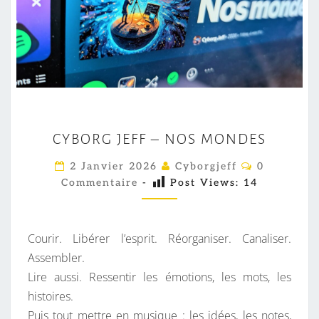
C
CYBORG JEFF – NOS MONDES
Y
B
C
2 Janvier 2026
Cyborgjeff
0
O
O
Commentaire
-
Post Views:
14
M
M
R
E
G
N
T
Courir. Libérer l’esprit. Réorganiser. Canaliser.
J
A
I
Assembler.
E
R
Lire aussi. Ressentir les émotions, les mots, les
F
E
S
histoires.
F
Puis tout mettre en musique : les idées, les notes,
–