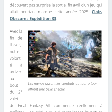
découvert pas surprise la sortie, fin avril d’un jeu qui
:
allait pourtant marqué cette année 2025.
Clair-
A
Obscure : Expédition 33
.
B
A
Avec la
S
fin de
R
l’hiver,
É
notre
G
volont
I
é à
M
arriver
E
au
Les menus durant les combats au tour à tour
bout
offrent une belle énergie
du 2°
volet
de Final Fantasy VII commence réellement à