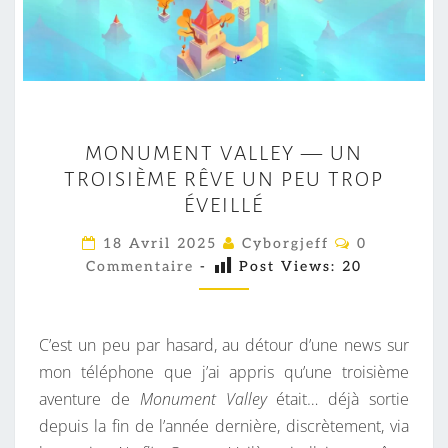
M
MONUMENT VALLEY — UN
O
TROISIÈME RÊVE UN PEU TROP
N
ÉVEILLÉ
U
M
C
18 Avril 2025
Cyborgjeff
0
O
E
Commentaire
-
Post Views:
20
M
M
N
E
T
N
T
C’est un peu par hasard, au détour d’une news sur
V
A
I
mon téléphone que j’ai appris qu’une troisième
A
R
aventure de
Monument Valley
était… déjà sortie
E
L
S
depuis la fin de l’année dernière, discrètement, via
L