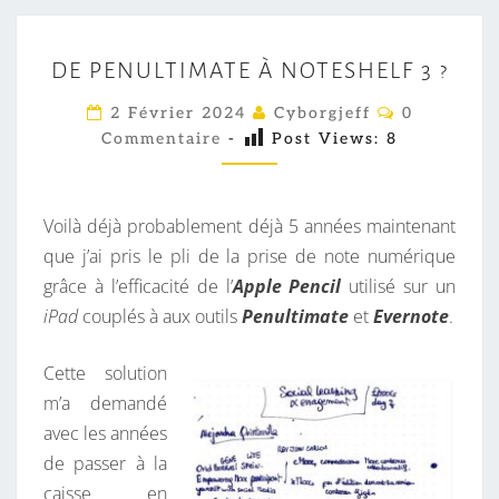
D
DE PENULTIMATE À NOTESHELF 3 ?
E
P
C
2 Février 2024
Cyborgjeff
0
O
E
Commentaire
-
Post Views:
8
M
M
N
E
U
N
T
Voilà déjà probablement déjà 5 années maintenant
L
A
I
que j’ai pris le pli de la prise de note numérique
T
R
grâce à l’efficacité de l’
Apple Pencil
utilisé sur un
I
E
S
iPad
couplés à aux outils
Penultimate
et
Evernote
.
M
A
Cette solution
T
m’a demandé
E
avec les années
À
de passer à la
N
caisse en
O