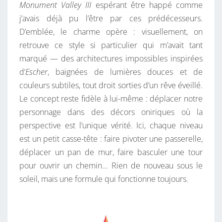
Monument Valley III
espérant être happé comme
E
j’avais déjà pu l’être par ces prédécesseurs.
U
D’emblée, le charme opère : visuellement, on
N
retrouve ce style si particulier qui m’avait tant
P
marqué — des architectures impossibles inspirées
E
d’
Escher
, baignées de lumières douces et de
U
couleurs subtiles, tout droit sorties d’un rêve éveillé.
T
Le concept reste fidèle à lui-même : déplacer notre
R
personnage dans des décors oniriques où la
O
perspective est l’unique vérité. Ici, chaque niveau
P
est un petit casse-tête : faire pivoter une passerelle,
É
déplacer un pan de mur, faire basculer une tour
V
pour ouvrir un chemin… Rien de nouveau sous le
E
soleil, mais une formule qui fonctionne toujours.
I
L
L