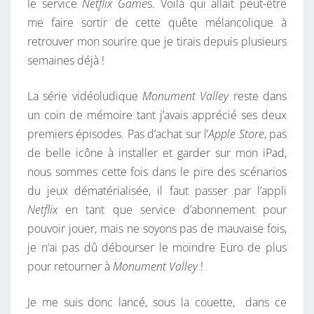
le service
Netflix Game
s. Voilà qui allait peut-être
E
me faire sortir de cette quête mélancolique à
Y
retrouver mon sourire que je tirais depuis plusieurs
—
semaines déjà !
U
N
La série vidéoludique
Monument Valley
reste dans
T
un coin de mémoire tant j’avais apprécié ses deux
R
premiers épisodes. Pas d’achat sur l’
Apple Store
, pas
O
de belle icône à installer et garder sur mon iPad,
I
nous sommes cette fois dans le pire des scénarios
S
du jeux dématérialisée, il faut passer par l’appli
I
Netflix
en tant que service d’abonnement pour
È
pouvoir jouer, mais ne soyons pas de mauvaise fois,
M
je n’ai pas dû débourser le moindre Euro de plus
E
pour retourner à
Monument Valley
!
R
Ê
Je me suis donc lancé, sous la couette, dans ce
V