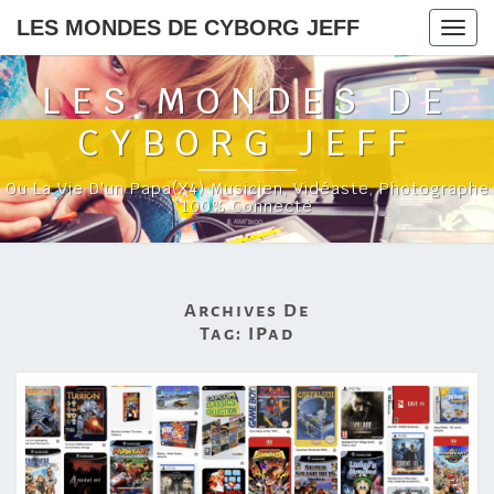
LES MONDES DE CYBORG JEFF
Togg
navig
LES MONDES DE
CYBORG JEFF
Ou La Vie D'un Papa(x4) Musicien, Vidéaste, Photographe
100% Connecté
Archives De
Tag:
IPad