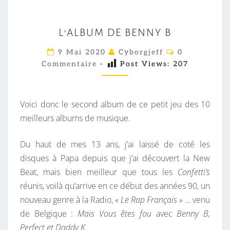
L
L’ALBUM DE BENNY B
’
A
C
9 Mai 2020
Cyborgjeff
0
O
L
Commentaire
-
Post Views:
207
M
M
B
E
U
N
T
Voici donc le second album de ce petit jeu des 10
M
A
I
meilleurs albums de musique.
D
R
E
E
S
Du haut de mes 13 ans, j’ai laissé de coté les
B
disques à Papa depuis que j’ai découvert la New
E
Beat, mais bien meilleur que tous les
Confetti’s
N
réunis, voilà qu’arrive en ce début des années 90, un
N
nouveau genre à la Radio, «
Le Rap Français
» … venu
Y
de Belgique :
Mais Vous êtes fou
avec
Benny B,
B
Perfect et Daddy K
.