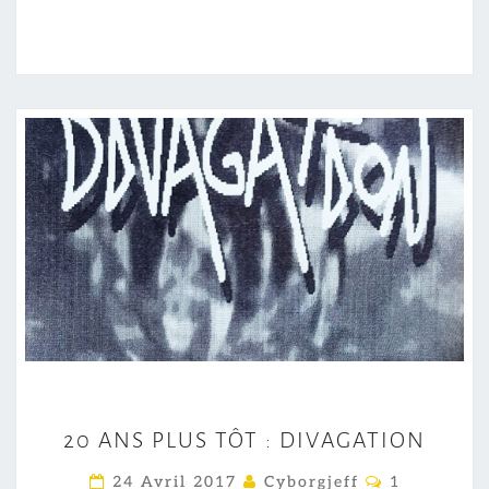
2
20 ANS PLUS TÔT : DIVAGATION
0
A
C
24 Avril 2017
Cyborgjeff
1