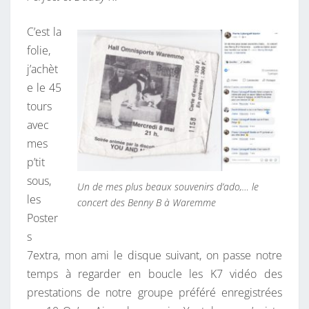
C’est la
folie,
j’achèt
e le 45
tours
avec
mes
p’tit
sous,
Un de mes plus beaux souvenirs d’ado,… le
les
concert des Benny B à Waremme
Poster
s
7extra, mon ami le disque suivant, on passe
notre
temps à regarder en boucle les K7 vidéo des
prestations de notre groupe préféré enregistrées