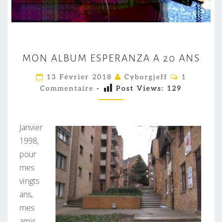
M
MON ALBUM ESPERANZA A 20 ANS
O
N
C
13 Février 2018
Cyborgjeff
1
O
A
Commentaire
-
Post Views:
129
M
M
L
E
B
N
T
Janvier
U
A
I
1998,
M
R
pour
E
E
S
mes
S
vingts
P
ans,
E
mes
R
amis