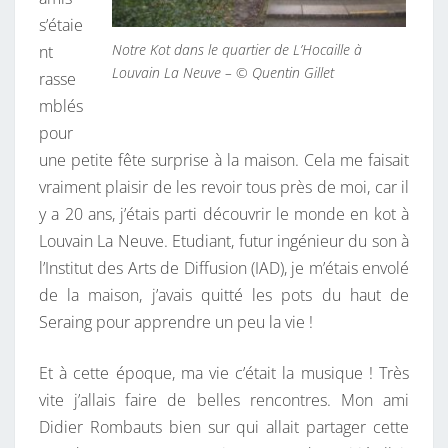
A
s’étaie
N
Notre Kot dans le quartier de L’Hocaille à
nt
Z
Louvain La Neuve – © Quentin Gillet
rasse
A
mblés
A
pour
2
une petite fête surprise à la maison. Cela me faisait
0
vraiment plaisir de les revoir tous près de moi, car il
A
y a 20 ans, j’étais parti découvrir le monde en kot à
N
Louvain La Neuve. Etudiant, futur ingénieur du son à
S
l’Institut des Arts de Diffusion (IAD), je m’étais envolé
de la maison, j’avais quitté les pots du haut de
Seraing pour apprendre un peu la vie !
Et à cette époque, ma vie c’était la musique ! Très
vite j’allais faire de belles rencontres. Mon ami
Didier Rombauts bien sur qui allait partager cette