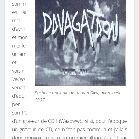
T
somm
I
es au
O
moi
N
d’avril
et mon
meille
ur ami
et
voisin,
Vivien
venait
Pochette originale de l’album Divagation, avril
d’équi
1997
per
son PC
d’un graveur de CD ! (Waaoww).. si si, pour l’époque
un graveur de CD, ce n’était pas commun et j’allais
donc pouvoir créer mon premier album CD !! Pour