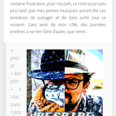
certaine frustration, pour ma part, ce n’est qu’un peu
D
plus tard que mes petites musiques auront été ces
E
tentatives de partager et de faire sortir tout ce
C
ressenti. Sans avoir de mon côté, des journées
Y
entières à ne rien faire d’autre, que nenni.
B
O
R
e
G
proj
J
et
E
«
Res
F
pire
F
» a
vrai
men
t pris