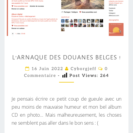
L
L’ARNAQUE DES DOUANES BELGES !
’
A
C
16 Juin 2022
Cyborgjeff
0
O
R
Commentaire
-
Post Views:
264
M
M
N
E
A
N
T
Je pensais écrire ce petit coup de gueule avec un
Q
A
I
peu moins de mauvaise humeur et mon bel album
U
R
CD en photo… Mais malheureusement, les choses
E
E
S
ne semblent pas aller dans le bon sens : (
D
E