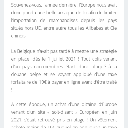
Souvenez-vous, l’année dernière, l’Europe nous avait
S
donc pondu une belle arnaque de loi afin de limiter
D
l’importation de marchandises depuis les pays
O
situés hors UE, entre autre tous les Alibabas et Cie
U
chinois.
A
N
La Belgique n’avait pas tardé à mettre une stratégie
E
en place, dès le 1 juillet 2021 ! Tout colis venant
S
d’un pays non-membres étant donc bloqué à la
B
douane belge et se voyant appliqué d’une taxe
E
forfaitaire de 19€ à payer en ligne avant d’être traité
L
!
G
E
A cette époque, un achat d’une dizaine d’Europe
S
venant d’un site « soit-disant » Européen en juin
!
2021, s’était retrouvé pris en otage ! Un vêtement
acheté moins de 10€ auquel on appliquait un taxe