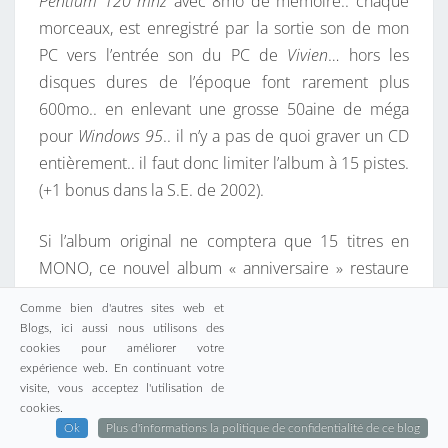
Pentium 120 mhz
avec 8mo de mémoire.. chaque
morceaux, est enregistré par la sortie son de mon
PC vers l’entrée son du PC de
Vivien
… hors les
disques dures de l’époque font rarement plus
600mo.. en enlevant une grosse 50aine de méga
pour
Windows 95
.. il n’y a pas de quoi graver un CD
entièrement.. il faut donc limiter l’album à 15 pistes.
(+1 bonus dans la S.E. de 2002).
Si l’album original ne comptera que 15 titres en
MONO, ce nouvel album « anniversaire » restaure
tous ceux-ci en stéréo et inclus également 10 titres
Comme bien d'autres sites web et
qui avaient dû être abandonnés ou améliorés par la
Blogs, ici aussi nous utilisons des
suite :
Trip to Aywaille City, Come on Baby, Alors
cookies pour améliorer votre
expérience web. En continuant votre
regarde, Qu’est-ce que je fous ici ?, This day was a
visite, vous acceptez l'utilisation de
good day, Voyage au bout du monde
ainsi que les
cookies.
versions chantées de
Give me the night
et
Hey Mister
Ok
Plus d'informations la politique de confidentialité de ce blog