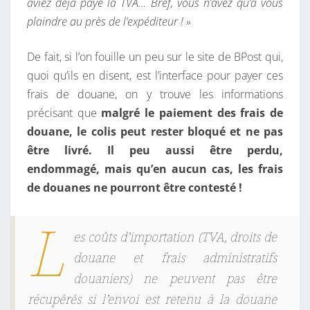
aviez déjà payé la TVA… Bref, vous n’avez qu’à vous
plaindre au près de l’expéditeur ! »
De fait, si l’on fouille un peu sur le site de BPost qui,
quoi qu’ils en disent, est l’interface pour payer ces
frais de douane, on y trouve les informations
précisant que
malgré le paiement des frais de
douane, le colis peut rester bloqué et ne pas
être livré. Il peu aussi être perdu,
endommagé, mais qu’en aucun cas, les frais
de douanes ne pourront être contesté !
L
es coûts d’importation (TVA, droits de
douane et frais administratifs
douaniers) ne peuvent pas être
récupérés si l’envoi est retenu à la douane