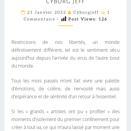
CYBORG JEFF
S
P
C
21 Janvier 2022
Cyborgjeff
1
O
I
Commentaire
-
Post Views:
126
M
M
R
E
E
N
T
Restrictions de nos libertés, un monde
,
A
I
définitivement différent, tel est le sentiment vécu
N
R
aujourd’hui depuis l’arrivée du virus de l’autre bout
O
E
S
du monde.
U
V
Tous les mois passés m’ont fait vivre une palette
E
d’émotions, de colère, de nervosité mais aussi
L
d’espérance et de sérénité d’un retour à l’essentiel.
A
L
Si les « grands » artistes ont pu « profiter » des
B
moments d’isolement du premier confinement pour
U
créer à tout va, ce qui m’aura laissé par moment une
M