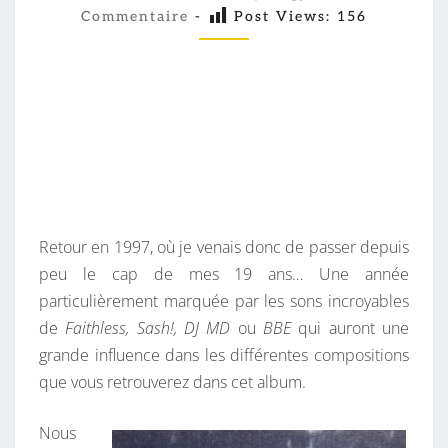
O
N
Commentaire
-
Post Views:
156
M
M
S
E
P
N
T
L
A
I
U
R
S
E
S
T
Ô
T
Retour en 1997, où je venais donc de passer depuis
:
peu le cap de mes 19 ans… Une année
D
particulièrement marquée par les sons incroyables
I
de
Faithless, Sash!, DJ MD
ou
BBE
qui auront une
V
grande influence dans les différentes compositions
A
que vous retrouverez dans cet album.
G
A
Nous