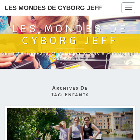
LES MONDES DE CYBORG JEFF
Togg
navig
LES MONDES DE
CYBORG JEFF
Ou La Vie D'un Papa(x4) Musicien, Vidéaste, Photographe
100% Connecté
Archives De
Tag:
Enfants