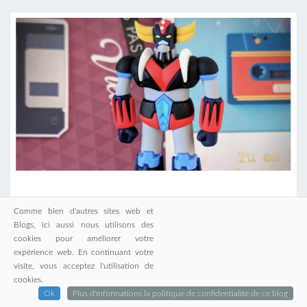
A
Comme bien d'autres sites web et
ALLÉ ZOU, UN AN DE PLUS N’EN
L
Blogs, ici aussi nous utilisons des
PARLONS PLUS
cookies pour améliorer votre
L
expérience web. En continuant votre
É
C
31 Janvier 2026
Cyborgjeff
0
visite, vous acceptez l'utilisation de
O
Z
Commentaire
-
Post Views:
13
cookies.
M
M
Ok
Plus d'informations la politique de confidentialité de ce blog
O
E