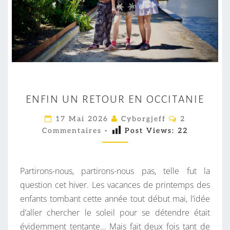
E
ENFIN UN RETOUR EN OCCITANIE
N
F
C
17 Mai 2026
Cyborgjeff
2
O
I
Commentaires
-
Post Views:
22
M
M
N
E
U
N
T
Partirons-nous, partirons-nous pas, telle fut la
N
A
I
question cet hiver. Les vacances de printemps des
R
R
enfants tombant cette année tout début mai, l’idée
E
E
S
d’aller chercher le soleil pour se détendre était
T
évidemment tentante… Mais fait deux fois tant de
O