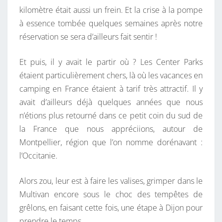
kilomètre était aussi un frein. Et la crise à la pompe
U
à essence tombée quelques semaines après notre
R
réservation se sera d’ailleurs fait sentir !
E
N
Et puis, il y avait le partir où ? Les Center Parks
O
étaient particulièrement chers, là où les vacances en
C
camping en France étaient à tarif très attractif. Il y
C
avait d’ailleurs déjà quelques années que nous
I
n’étions plus retourné dans ce petit coin du sud de
T
la France que nous appréciions, autour de
A
Montpellier, région que l’on nomme dorénavant :
N
l’Occitanie.
I
E
Alors zou, leur est à faire les valises, grimper dans le
Multivan encore sous le choc des tempêtes de
grêlons, en faisant cette fois, une étape à Dijon pour
prendre le temps.