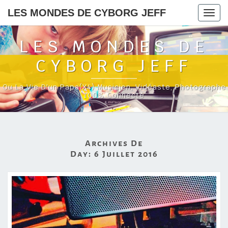
LES MONDES DE CYBORG JEFF
Togg
navig
LES MONDES DE
CYBORG JEFF
Ou La Vie D'un Papa(x4) Musicien, Vidéaste, Photographe
100% Connecté
Archives De
Day:
6 Juillet 2016