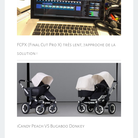
FCPX (Final Cut Pro X) très lent, j’approche de la
solution !
iCandy Peach VS Bugaboo Donkey