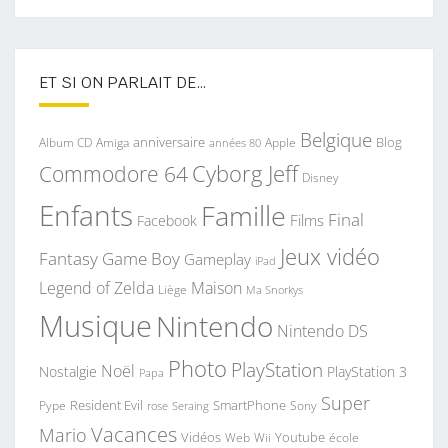
ET SI ON PARLAIT DE…
Belgique
anniversaire
Blog
Album CD
Apple
Amiga
années 80
Commodore 64
Cyborg Jeff
Disney
Enfants
Famille
Final
Films
Facebook
Jeux vidéo
Fantasy
Game Boy
Gameplay
iPad
Legend of Zelda
Maison
Liège
Ma Snorkys
Musique
Nintendo
Nintendo DS
Photo
PlayStation
Noël
Nostalgie
PlayStation 3
Papa
Super
Resident Evil
SmartPhone
Pype
Seraing
Sony
rose
Vacances
Mario
Vidéos
Youtube
Web
Wii
école