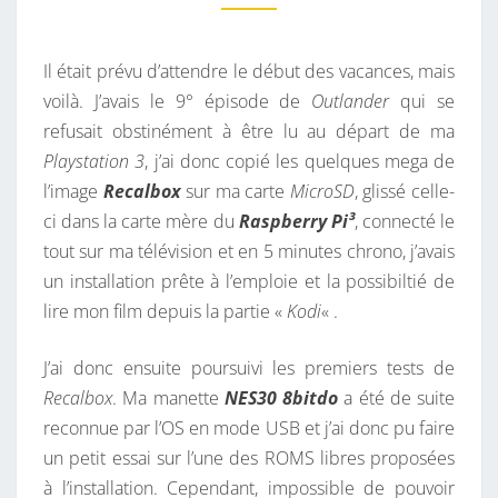
M
B
E
E
N
T
Il était prévu d’attendre le début des vacances, mais
R
A
I
voilà. J’avais le 9° épisode de
Outlander
qui se
R
R
refusait obstinément à être lu au départ de ma
Y
E
S
Playstation 3
, j’ai donc copié les quelques mega de
,
l’image
Recalbox
sur ma carte
MicroSD
, glissé celle-
5
ci dans la carte mère du
Raspberry Pi³
, connecté le
M
tout sur ma télévision et en 5 minutes chrono, j’avais
I
un installation prête à l’emploie et la possibiltié de
N
lire mon film depuis la partie «
Kodi
« .
U
T
J’ai donc ensuite poursuivi les premiers tests de
E
Recalbox
. Ma manette
NES30 8bitdo
a été de suite
S
reconnue par l’OS en mode USB et j’ai donc pu faire
C
un petit essai sur l’une des ROMS libres proposées
H
à l’installation. Cependant, impossible de pouvoir
R