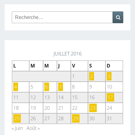
Rechercher :
Reche
JUILLET 2016
L
M
M
J
V
S
D
1
2
3
4
5
6
7
8
9
10
11
12
13
14
15
16
17
18
19
20
21
22
23
24
25
26
27
28
29
30
31
« Juin
Août »