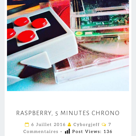
R
RASPBERRY, 5 MINUTES CHRONO
A
S
C
6 Juillet 2016
Cyborgjeff
7
O
P
Commentaires
-
Post Views:
136
M