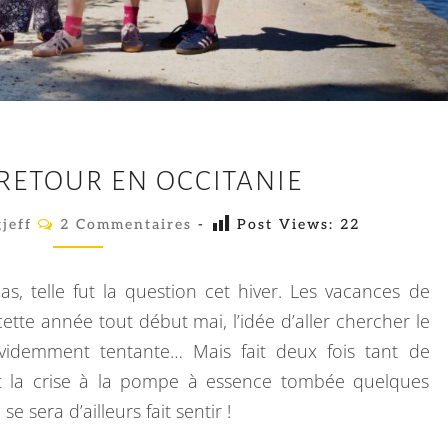
E
RETOUR EN OCCITANIE
N
F
C
jeff
2 Commentaires
-
Post Views:
22
O
I
M
M
N
E
as, telle fut la question cet hiver. Les vacances de
N
U
T
tte année tout début mai, l’idée d’aller chercher le
A
N
évidemment tentante… Mais fait deux fois tant de
I
R
R
 Et la crise à la pompe à essence tombée quelques
E
E
S
 sera d’ailleurs fait sentir !
T