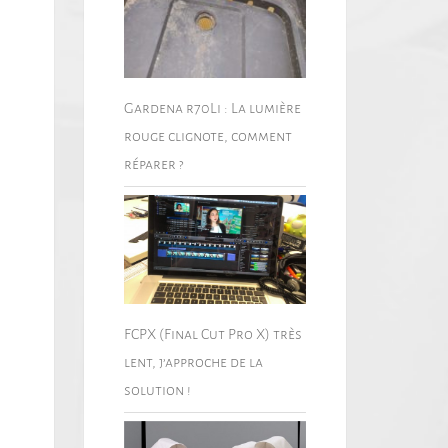
Gardena r70Li : La lumière
rouge clignote, comment
réparer ?
FCPX (Final Cut Pro X) très
lent, j’approche de la
solution !