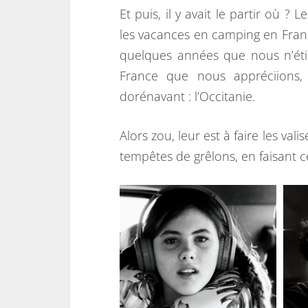
Et puis, il y avait le partir où ?
les vacances en camping en France é
quelques années que nous n’éti
France que nous appréciions,
dorénavant : l’Occitanie.
Alors zou, leur est à faire les va
tempêtes de grêlons, en faisant c