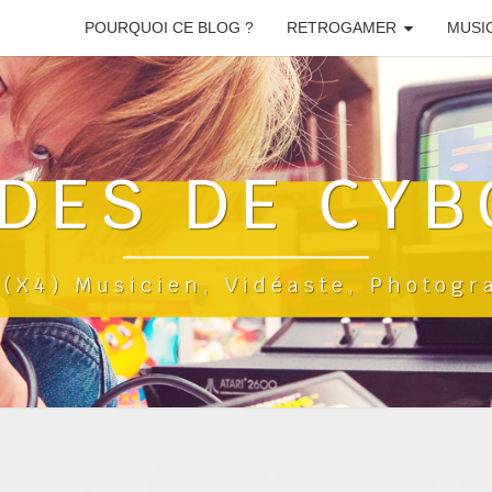
POURQUOI CE BLOG ?
RETROGAMER
MUSI
DES DE CYB
a(x4) Musicien, Vidéaste, Photog