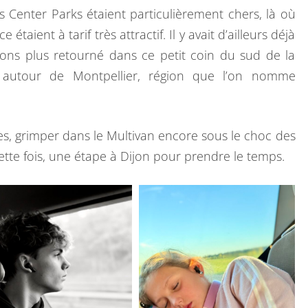
O
 Les Center Parks étaient particulièrement chers, là où
U
taient à tarif très attractif. Il y avait d’ailleurs déjà
R
ons plus retourné dans ce petit coin du sud de la
E
 autour de Montpellier, région que l’on nomme
N
O
C
lises, grimper dans le Multivan encore sous le choc des
C
ette fois, une étape à Dijon pour prendre le temps.
I
T
A
N
I
E