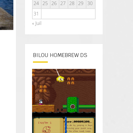
24
25
26
27
28
29
30
31
« Juil
BILOU HOMEBREW DS