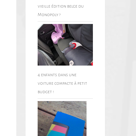
vieille édition belge du
Monopoly ?
4 enfants dans une
voiture compacte à petit
budget !