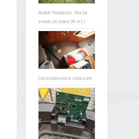
Robot Tondeuse : Pas de
signal de cable (M.A.J.)
Un oignon sous l’oreiller