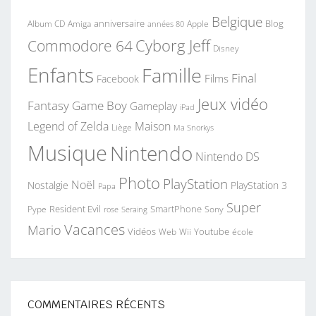
Belgique
anniversaire
Blog
Album CD
Apple
Amiga
années 80
Commodore 64
Cyborg Jeff
Disney
Enfants
Famille
Final
Films
Facebook
Jeux vidéo
Fantasy
Game Boy
Gameplay
iPad
Legend of Zelda
Maison
Liège
Ma Snorkys
Musique
Nintendo
Nintendo DS
Photo
PlayStation
Noël
Nostalgie
PlayStation 3
Papa
Super
Resident Evil
SmartPhone
Pype
Seraing
Sony
rose
Vacances
Mario
Vidéos
Youtube
Web
Wii
école
COMMENTAIRES RÉCENTS