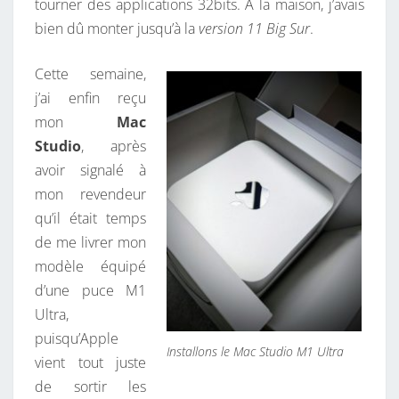
tourner des applications 32bits. A la maison, j’avais
N
bien dû monter jusqu’à la
version 11 Big Sur
.
E
«
Cette semaine,
j’ai enfin reçu
V
mon
Mac
O
Studio
, après
L
avoir signalé à
U
mon revendeur
M
qu’il était temps
E
de me livrer mon
modèle équipé
»
d’une puce M1
D
Ultra,
A
puisqu’Apple
N
Installons le Mac Studio M1 Ultra
vient tout juste
S
de sortir les