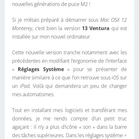
L
nouvelles générations de puce M2 !
A
B
Si je m’étais préparé à démarrer sous
Mac OSX 12
A
Monterey
, c’est bien la version
13 Ventura
qui est
R
installée sur mon nouvel ordinateur.
R
E
Cette nouvelle version tranche notamment avec les
D
précédentes en modifiant l’ergonomie de l’interface
E
«
Réglages Système
» pour se présenter de
T
manière similaire à ce que l’on retrouve sous
iOS
sur
Â
un
iPad
. Voilà qui demandera un peu de changer
C
mes automatismes.
H
E
Tout en installant mes logiciels et transférant mes
D
données, je me rends compte d’un petit truc
A
agaçant : il n’y a plus d’icône « son » dans la barre
N
des tâches supérieures. Dans les réglages système >