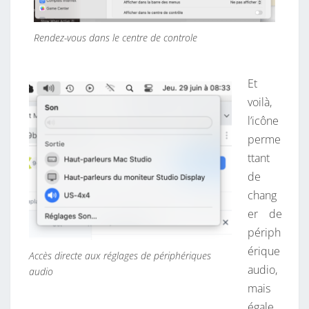
Rendez-vous dans le centre de controle
Et
voilà,
l’icône
perme
ttant
de
chang
er de
périph
érique
Accès directe aux réglages de périphériques
audio,
audio
mais
égale