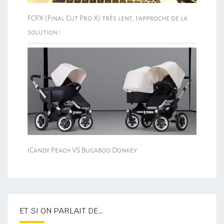
FCPX (Final Cut Pro X) très lent, j’approche de la
solution !
iCandy Peach VS Bugaboo Donkey
ET SI ON PARLAIT DE…