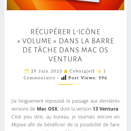
R
RÉCUPÉRER L’ICÔNE
É
« VOLUME » DANS LA BARRE
C
U
DE TÂCHE DANS MAC OS
P
VENTURA
É
C
29 Juin 2023
Cyborgjeff
1
R
O
Commentaire
-
Post Views:
596
M
E
M
R
E
N
L
T
J’ai longuement repoussé le passage aux dernières
A
’
I
versions de
Mac OSX
, dont la version
13
Ventura
.
I
R
C’est peu dire, au bureau, je tournais encore en
E
C
S
Mojave
afin de bénéficier de la possibilité de faire
Ô