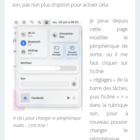
S
son, pas non plus d’option pour activer cela.
M
A
Je peux depuis
C
cette page
O
modifier le
S
périphérique de
V
sortie, ou il me
E
faut cliquer sur
N
l’icône
T
« réglages » de la
U
barre des tâches,
R
puis l’icône « > »
A
dans la rubrique
son, pour à
4 clics pour changer le périphérique
nouveau pouvoir
audio… c’est trop !
changer le
périphérique.