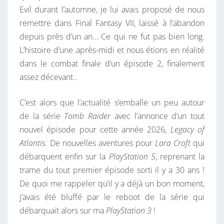
Evil durant l’automne, je lui avais proposé de nous
V
remettre dans Final Fantasy VII, laissé à l’abandon
O
depuis près d’un an… Ce qui ne fut pas bien long.
R
L’histoire d’une après-midi et nous étions en réalité
A
dans le combat finale d’un épisode 2, finalement
V
assez décevant..
E
C
C’est alors que l’actualité s’emballe un peu autour
L
de la série
Tomb Raider
avec l’annonce d’un tout
A
nouvel épisode pour cette année 2026,
Legacy of
R
Atlantis.
De nouvelles aventures pour
Lara Croft
qui
A
débarquent enfin sur la
PlayStation 5
, reprenant la
C
trame du tout premier épisode sorti il y a 30 ans !
R
De quoi me rappeler qu’il y a déjà un bon moment,
O
j’avais été bluffé par le reboot de la série qui
F
débarquait alors sur ma
PlayStation 3
!
T