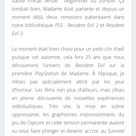
subite m’était venue : dégommer du zombie. Ça
L
tombait bien, Madame était partante et depuis un
3
moment déjà, deux
remasters
patientaient dans
R
notre bibliothèque
PS5
:
Resident Evil 2
et
Resident
E
Evil 3
.
M
A
Le moment était bien choisi pour un petit clin d’œil
K
puisque cet automne, cela fera 25 ans que nous
E
découvrions l’univers de
Resident Evil
sur la
:
première
PlayStation
de Madame. À l’époque, je
R
n’étais pas spécialement attiré par les jeux
E
d’horreur. Les films non plus d’ailleurs, mais j’étais
T
en pleine découverte de nouvelles expériences
O
vidéoludiques. Très vite, la mise en scène
U
oppressante, les graphismes impressionnants du
R
jeu de
Capcom
et cette tension permanente avaient
À
su nous faire plonger et devenir accroc au
Survival
R