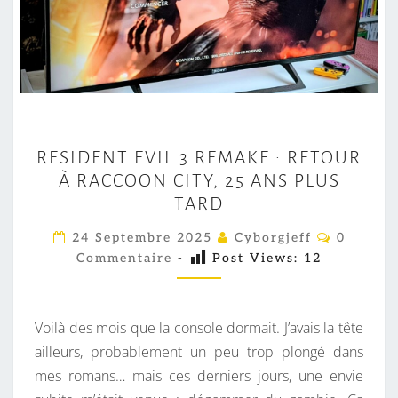
R
RESIDENT EVIL 3 REMAKE : RETOUR
E
À RACCOON CITY, 25 ANS PLUS
S
TARD
I
D
C
24 Septembre 2025
Cyborgjeff
0
O
E
Commentaire
-
Post Views:
12
M
M
N
E
T
N
T
Voilà des mois que la console dormait. J’avais la tête
E
A
I
ailleurs, probablement un peu trop plongé dans
V
R
mes romans… mais ces derniers jours, une envie
E
I
S