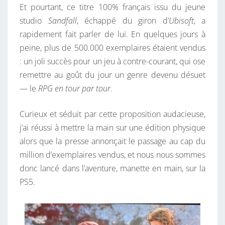
Et pourtant, ce titre 100% français issu du jeune
N
studio
Sandfall
, échappé du giron d’
Ubisoft
, a
T
rapidement fait parler de lui. En quelques jours à
R
peine, plus de 500.000 exemplaires étaient vendus
E
: un joli succès pour un jeu à contre-courant, qui ose
P
remettre au goût du jour un genre devenu désuet
A
— le
RPG en tour par tour
.
N
A
Curieux et séduit par cette proposition audacieuse,
C
j’ai réussi à mettre la main sur une édition physique
H
alors que la presse annonçait le passage au cap du
E
million d’exemplaires vendus, et nous nous sommes
E
donc lancé dans l’aventure, manette en main, sur la
T
PS5.
F
R
U