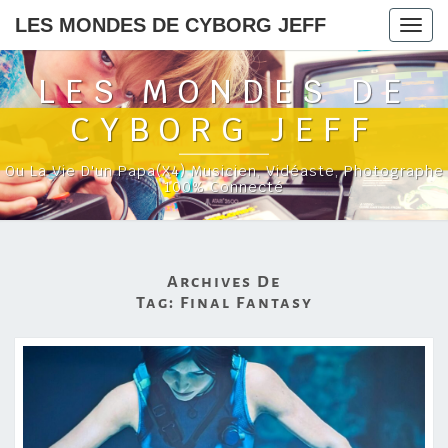
LES MONDES DE CYBORG JEFF
Togg
navig
LES MONDES DE
CYBORG JEFF
Ou La Vie D'un Papa(x4) Musicien, Vidéaste, Photographe
100% Connecté
Archives De
Tag:
Final Fantasy