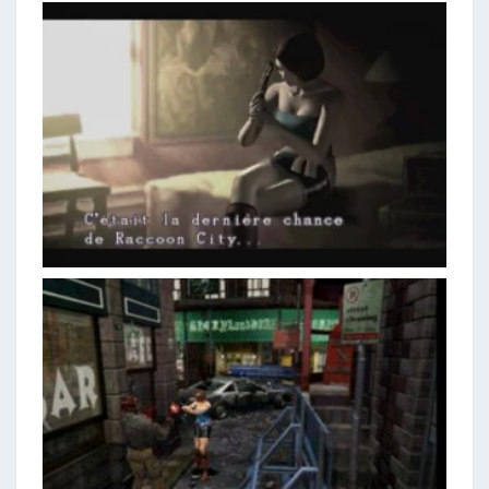
P
L
U
S
T
A
R
D