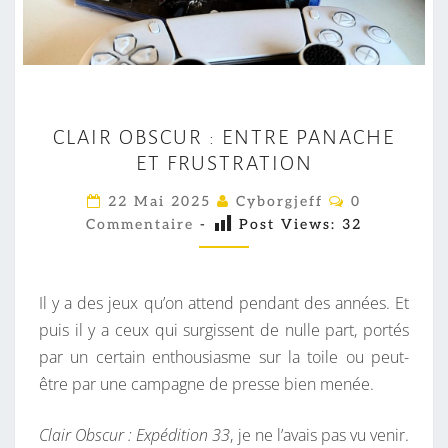
C
CLAIR OBSCUR : ENTRE PANACHE
L
ET FRUSTRATION
A
I
C
22 Mai 2025
Cyborgjeff
0
O
R
Commentaire
-
Post Views:
32
M
M
O
E
B
N
T
Il y a des jeux qu’on attend pendant des années. Et
S
A
I
puis il y a ceux qui surgissent de nulle part, portés
C
R
par un certain enthousiasme sur la toile ou peut-
U
E
S
être par une campagne de presse bien menée.
R
:
Clair Obscur : Expédition 33
, je ne l’avais pas vu venir.
E