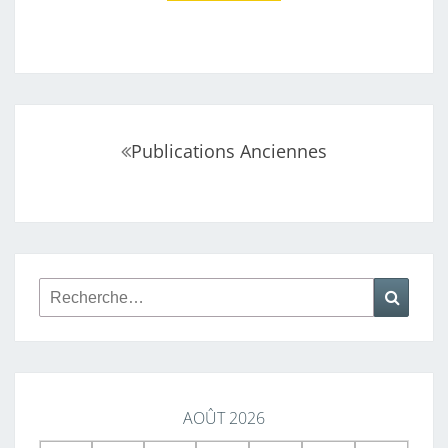
Navigation
Publications Anciennes
au
sein
des
articles
Rechercher :
Reche
AOÛT 2026