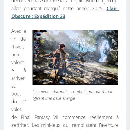
découvert pas surprise la sortie, fin avril d’un jeu qui
:
allait pourtant marqué cette année 2025.
Clair-
A
Obscure : Expédition 33
.
B
A
Avec la
S
fin de
R
l’hiver,
É
notre
G
volont
I
é à
M
arriver
E
au
Les menus durant les combats au tour à tour
bout
offrent une belle énergie
du 2°
volet
de Final Fantasy VII commence réellement à
s’effriter. Les mini-jeux qui remplissent l’aventure