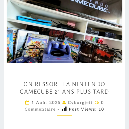
O
ON RESSORT LA NINTENDO
N
GAMECUBE 21 ANS PLUS TARD
R
E
C
1 Août 2025
Cyborgjeff
0
O
S
Commentaire
-
Post Views:
10
M
M
S
E
O
N