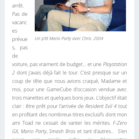
arrêt.
U
Pas de
B
vacanc
E
es
2
Un p’tit Mario Party avec Chris. 2004
prévue
1
s, pas
A
de
N
voiture, pas vraiment de budget… et une
Playstation
S
2
dont j’avais déjà fait le tour. C’est presque sur un
P
coup de tête que nous avions craqué, Madame et
L
moi, pour une GameCube d’occasion vendue avec
U
trois manettes et quelques bons jeux. L’objectif était
S
clair : être prêt pour l’arrivée de
Resident Evil 4
tout
T
en profitant des nombreux titres exclusifs dont mon
A
ami Toad ne cessait de vanter les mérites.
F-Zero
R
GX, Mario Party
,
Smash Bros
et tant d’autres… S’en
D