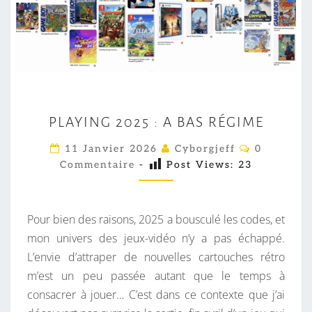
P
PLAYING 2025 : A BAS RÉGIME
L
A
C
11 Janvier 2026
Cyborgjeff
0
O
Y
Commentaire
-
Post Views:
23
M
M
I
E
N
N
T
Pour bien des raisons, 2025 a bousculé les codes, et
G
A
I
mon univers des jeux-vidéo n’y a pas échappé.
2
R
L’envie d’attraper de nouvelles cartouches rétro
0
E
S
m’est un peu passée autant que le temps à
2
consacrer à jouer… C’est dans ce contexte que j’ai
5