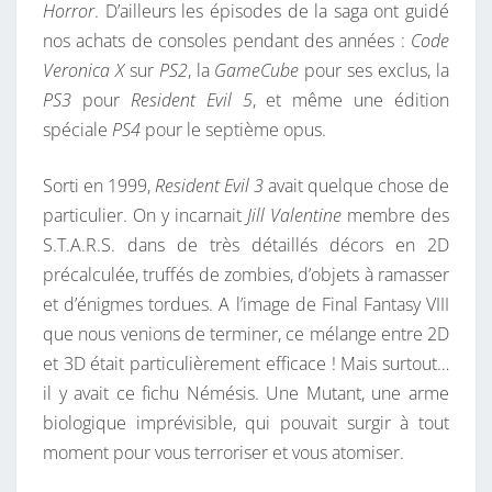
Horror
. D’ailleurs les épisodes de la saga ont guidé
A
nos achats de consoles pendant des années :
Code
C
Veronica X
sur
PS2
, la
GameCube
pour ses exclus, la
C
PS3
pour
Resident Evil 5
, et même une édition
O
spéciale
PS4
pour le septième opus.
O
N
Sorti en 1999,
Resident Evil 3
avait quelque chose de
C
particulier. On y incarnait
Jill Valentine
membre des
I
S.T.A.R.S. dans de très détaillés décors en 2D
T
précalculée, truffés de zombies, d’objets à ramasser
Y
et d’énigmes tordues. A l’image de Final Fantasy VIII
,
que nous venions de terminer, ce mélange entre 2D
2
et 3D était particulièrement efficace ! Mais surtout…
5
il y avait ce fichu Némésis. Une Mutant, une arme
A
biologique imprévisible, qui pouvait surgir à tout
N
moment pour vous terroriser et vous atomiser.
S