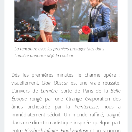
S
T
R
A
T
I
O
La rencontre avec les premiers protagonistes dans
Lumière annonce déjà la couleur.
N
Dès les premières minutes, le charme opère :
visuellement,
Clair Obscur
est une vraie réussite.
L’univers de
Lumière
, sorte de Paris de la
Belle
Époque
rongé par une étrange évaporation des
âmes orchestrée par la
Peinteresse
, nous a
immédiatement séduit. Un monde raffiné, baigné
dans une direction artistique inspirée, quelque part
entre
Bioshock Infinite, Final Fantasy
et un soupçon