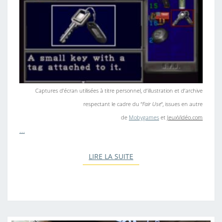
Captures d’écran utilisées à titre personnel, d’illustration et d’archive
respectant le cadre du “
Fair Use
“, issues en autre
de
Mobygames
et
JeuxVidéo.com
…
LIRE LA SUITE
LIRE LA SUITE