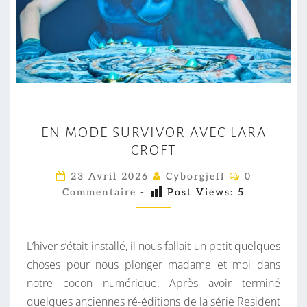
E
EN MODE SURVIVOR AVEC LARA
N
CROFT
M
O
C
23 Avril 2026
Cyborgjeff
0
O
D
Commentaire
-
Post Views:
5
M
M
E
E
S
N
T
L’hiver s’était installé, il nous fallait un petit quelques
U
A
I
choses pour nous plonger madame et moi dans
R
R
notre cocon numérique. Après avoir terminé
V
E
S
quelques anciennes ré-éditions de la série Resident
I