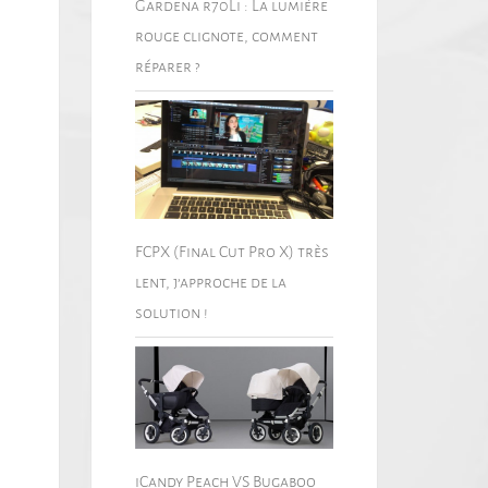
Gardena r70Li : La lumière
rouge clignote, comment
réparer ?
FCPX (Final Cut Pro X) très
lent, j’approche de la
solution !
iCandy Peach VS Bugaboo