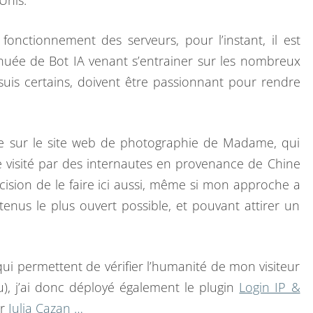
Unis.
R
E
E
D
S
fonctionnement des serveurs, pour l’instant, il est
E
e nuée de Bot IA venant s’entrainer sur les nombreux
C
suis certains, doivent être passionnant pour rendre
H
I
N
ère sur le site web de photographie de Madame, qui
E
e visité par des internautes en provenance de Chine
cision de le faire ici aussi, même si mon approche a
enus le plus ouvert possible, et pouvant attirer un
 qui permettent de vérifier l’humanité de mon visiteur
nu), j’ai donc déployé également le plugin
Login IP &
ar
Iulia Cazan
…