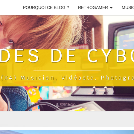
POURQUOI CE BLOG ?
RETROGAMER
MUSI
DES DE CYB
a(x4) Musicien, Vidéaste, Photog