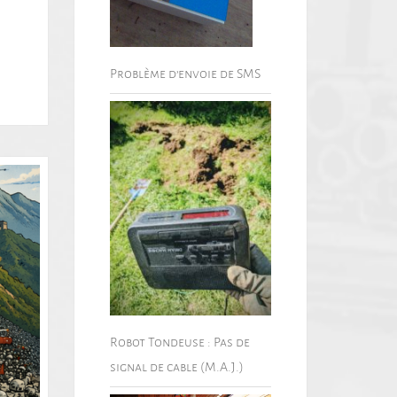
Problème d’envoie de SMS
Robot Tondeuse : Pas de
signal de cable (M.A.J.)