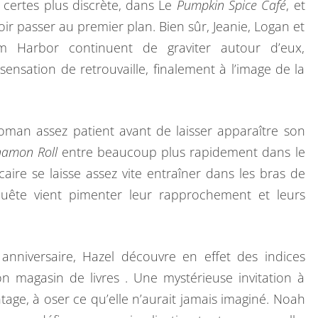
 certes plus discrète, dans Le
Pumpkin Spice Café
, et
R
oir passer au premier plan. Bien sûr, Jeanie, Logan et
E
m Harbor continuent de graviter autour d’eux,
A
sensation de retrouvaille, finalement à l’image de la
M
H
A
roman assez patient avant de laisser apparaître son
R
nnamon Roll
entre beaucoup plus rapidement dans le
B
écaire se laisse assez vite entraîner dans les bras de
O
quête vient pimenter leur rapprochement et leurs
R
anniversaire, Hazel découvre en effet des indices
son magasin de livres . Une mystérieuse invitation à
ntage, à oser ce qu’elle n’aurait jamais imaginé. Noah