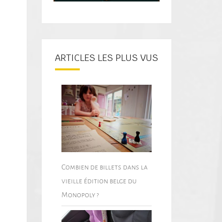
ARTICLES LES PLUS VUS
Combien de billets dans la
vieille édition belge du
Monopoly ?