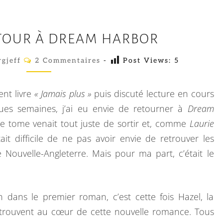
D
ETOUR À DREAM HARBOR
É
J
C
gjeff
2 Commentaires
-
Post Views:
5
O
À
M
M
D
E
nt livre
« Jamais plus »
puis discuté lecture en cours
N
E
T
ques semaines, j’ai eu envie de retourner à
Dream
A
R
me tome venait tout juste de sortir et, comme
Laurie
I
R
E
tait difficile de ne pas avoir envie de retrouver les
E
T
S
e Nouvelle-Angleterre. Mais pour ma part, c’était le
O
U
R
n dans le premier roman, c’est cette fois Hazel, la
À
retrouvent au cœur de cette nouvelle romance. Tous
D