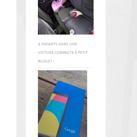
4 enfants dans une
voiture compacte à petit
budget !