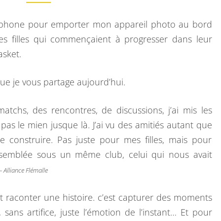
A
M
M
T
E
éléphone pour emporter mon appareil photo au bord
N
C
T
s filles qui commençaient à progresser dans leur
A
H
asket.
I
R
,
E
U
S
ue je vous partage aujourd’hui.
N
E
atchs, des rencontres, de discussions, j’ai mis les
H
as le mien jusque là. J’ai vu des amitiés autant que
I
e construire. Pas juste pour mes filles, mais pour
S
ssemblée sous un même club, celui qui nous avait
T
 Alliance Flémalle
O
I
st raconter une histoire. c’est capturer des moments
R
, sans artifice, juste l’émotion de l’instant… Et pour