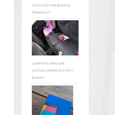
vieille édition belge du
Monopoly ?
4 enfants dans une
voiture compacte à petit
budget !