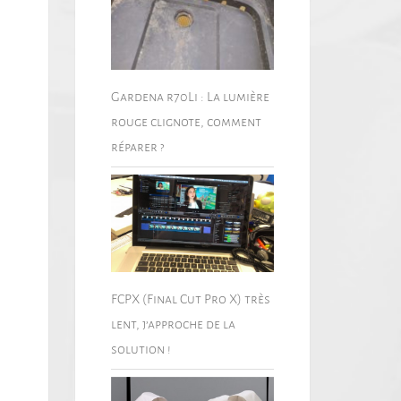
Gardena r70Li : La lumière
rouge clignote, comment
réparer ?
FCPX (Final Cut Pro X) très
lent, j’approche de la
solution !