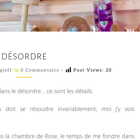
D
DÉSORDRE
É
S
C
gjeff
0 Commentaire
-
Post Views:
20
O
O
M
M
R
E
ans le désordre… ce sont les détails.
N
D
T
A
R
 doit se résoudre invariablement, moi j’y vois
I
R
E
E
S
ns la chambre de Rose, le temps de me fondre dans