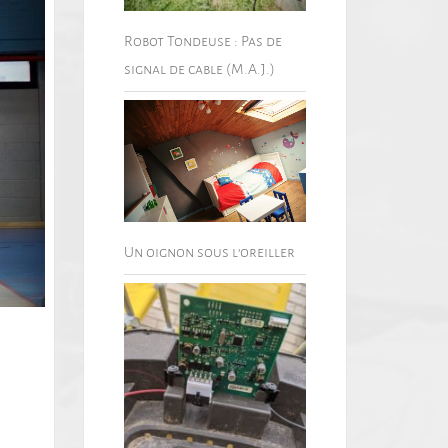
Robot Tondeuse : Pas de
signal de cable (M.A.J.)
Un oignon sous l’oreiller