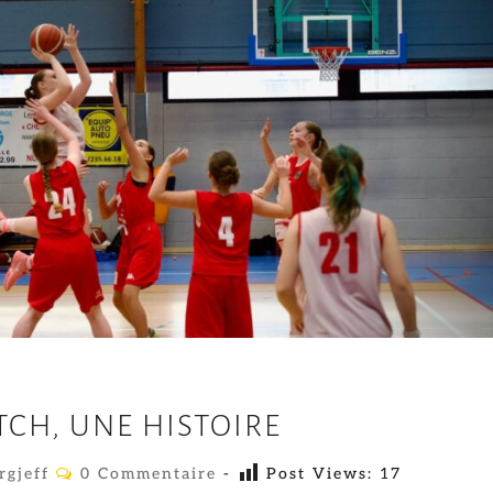
U
CH, UNE HISTOIRE
N
M
C
rgjeff
0 Commentaire
-
Post Views:
17
O