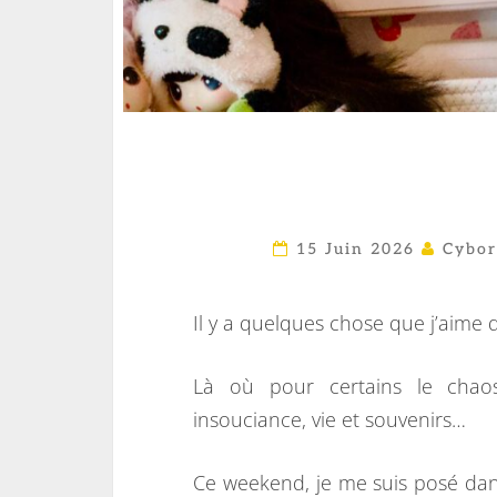
15 Juin 2026
Cybor
Il y a quelques chose que j’aime d
Là où pour certains le chaos
insouciance, vie et souvenirs…
Ce weekend, je me suis posé da