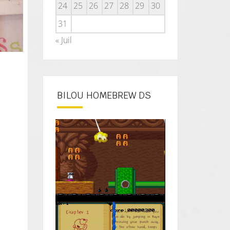
24
25
26
27
28
29
30
31
« Juil
BILOU HOMEBREW DS