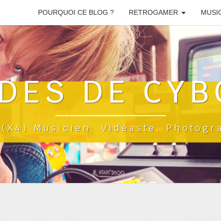
POURQUOI CE BLOG ?
RETROGAMER
MUSI
DES DE CYB
a(x4) Musicien, Vidéaste, Photog