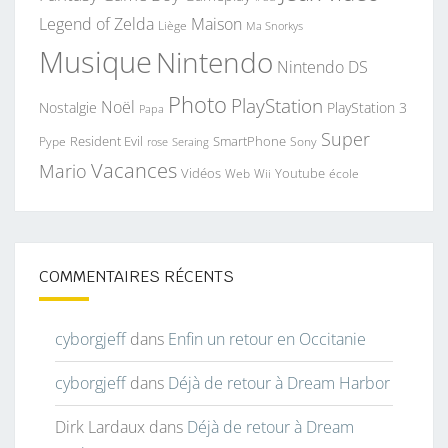
Legend of Zelda
Maison
Liège
Ma Snorkys
Musique
Nintendo
Nintendo DS
Photo
PlayStation
Noël
Nostalgie
PlayStation 3
Papa
Super
Resident Evil
SmartPhone
Pype
Seraing
Sony
rose
Vacances
Mario
Vidéos
Youtube
Web
Wii
école
COMMENTAIRES RÉCENTS
cyborgjeff
dans
Enfin un retour en Occitanie
cyborgjeff
dans
Déjà de retour à Dream Harbor
Dirk Lardaux
dans
Déjà de retour à Dream