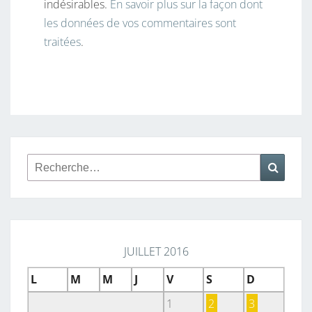
indésirables.
En savoir plus sur la façon dont
les données de vos commentaires sont
traitées
.
Rechercher :
Reche
JUILLET 2016
L
M
M
J
V
S
D
1
2
3