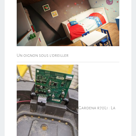
Un oignon sous l’oreiller
Gardena r70Li : La