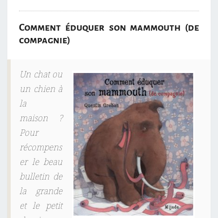
Comment éduquer son mammouth (de
compagnie)
Un chat ou
un chien à
la
maison ?
Pour
récompens
er le beau
bulletin de
la grande
et le petit