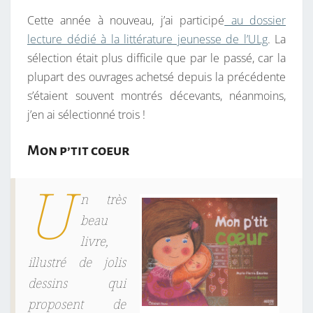
N
S
T
Cette année à nouveau, j’ai participé
au dossier
A
D
I
lecture dédié à la littérature jeunesse de l’ULg
. La
R
E
sélection était plus difficile que par le passé, car la
E
S
C
plupart des ouvrages achetsé depuis la précédente
O
s’étaient souvent montrés décevants, néanmoins,
E
j’en ai sélectionné trois !
U
R
Mon p’tit coeur
P
U
O
n très
U
beau
R
livre,
L
E
illustré de jolis
D
dessins qui
O
proposent de