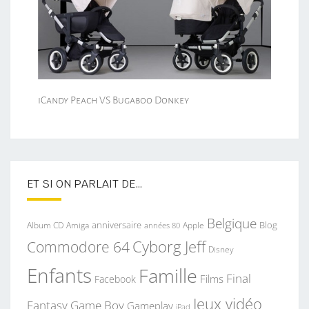
iCandy Peach VS Bugaboo Donkey
ET SI ON PARLAIT DE…
Belgique
anniversaire
Blog
Album CD
Apple
Amiga
années 80
Commodore 64
Cyborg Jeff
Disney
Enfants
Famille
Final
Films
Facebook
Jeux vidéo
Fantasy
Game Boy
Gameplay
iPad