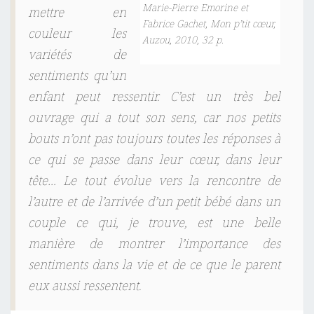
S
Marie-Pierre Emorine et
mettre en
S
Fabrice Gachet, Mon p’tit cœur,
couleur les
Auzou, 2010, 32 p.
I
variétés de
E
sentiments qu’un
R
enfant peut ressentir. C’est un très bel
L
ouvrage qui a tout son sens, car nos petits
E
C
bouts n’ont pas toujours toutes les réponses à
T
ce qui se passe dans leur cœur, dans leur
U
tête… Le tout évolue vers la rencontre de
R
l’autre et de l’arrivée d’un petit bébé dans un
E
couple ce qui, je trouve, est une belle
2
manière de montrer l’importance des
0
sentiments dans la vie et de ce que le parent
1
eux aussi ressentent.
6