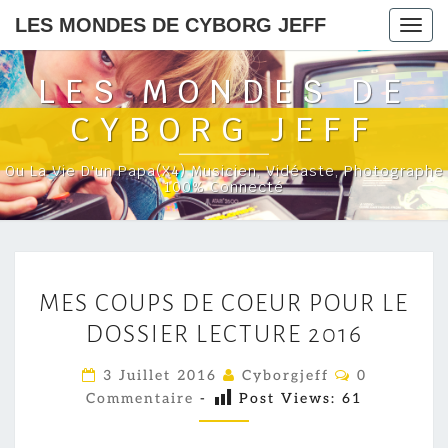
LES MONDES DE CYBORG JEFF
Togg
navig
LES MONDES DE
CYBORG JEFF
Ou La Vie D'un Papa(x4) Musicien, Vidéaste, Photographe
100% Connecté
M
MES COUPS DE COEUR POUR LE
E
DOSSIER LECTURE 2016
S
C
C
3 Juillet 2016
Cyborgjeff
0
O
O
Commentaire
-
Post Views:
61
M
U
M
E
P