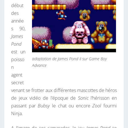
début
S
des
E
année
C
s 90,
R
James
E
Pond
T
est un
D
adaptation de James Pond II sur Game Boy
poisso
E
Advance
n
L
agent
A
secret
D
venant se frotter aux différentes mascottes de héros
É
de jeux vidéo de l’époque de
Sonic
l’hérisson en
S
passant par
Bubsy
le chat ou encore
Zool
fourmi
I
Ninja.
L
L