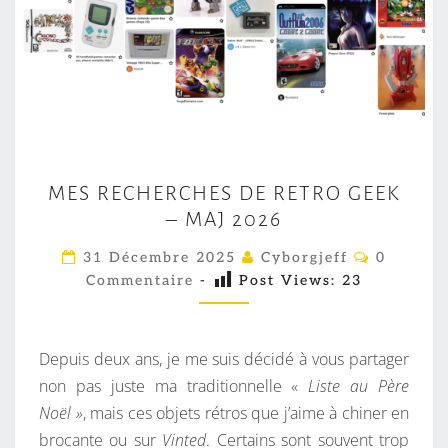
M
MES RECHERCHES DE RETRO GEEK
E
– MAJ 2026
S
R
C
31 Décembre 2025
Cyborgjeff
0
O
E
Commentaire
-
Post Views:
23
M
M
C
E
H
N
T
Depuis deux ans, je me suis décidé à vous partager
E
A
I
non pas juste ma traditionnelle «
Liste au Père
R
R
Noël »
, mais ces objets rétros que j’aime à chiner en
C
E
S
brocante ou sur
Vinted
. Certains sont souvent trop
H