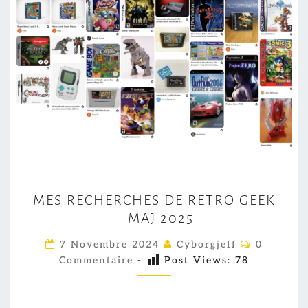
M
MES RECHERCHES DE RETRO GEEK
E
– MAJ 2025
S
R
C
7 Novembre 2024
Cyborgjeff
0
O
E
Commentaire
-
Post Views:
78
M
M
C
E
H
N
T