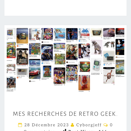
M
MES RECHERCHES DE RETRO GEEK.
E
S
C
28 Décembre 2023
Cyborgjeff
0
O