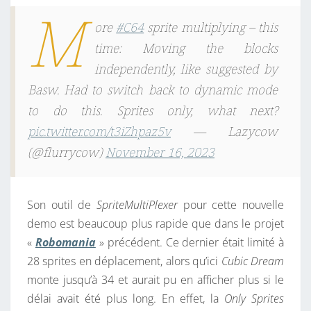
M
ore
#C64
sprite multiplying – this
time: Moving the blocks
independently, like suggested by
Basw. Had to switch back to dynamic mode
to do this. Sprites only, what next?
pic.twitter.com/t3iZhpaz5v
— Lazycow
(@flurrycow)
November 16, 2023
Son outil de
SpriteMultiPlexer
pour cette nouvelle
demo est beaucoup plus rapide que dans le projet
«
Robomania
» précédent. Ce dernier était limité à
28 sprites en déplacement, alors qu’ici
Cubic Dream
monte jusqu’à 34 et aurait pu en afficher plus si le
délai avait été plus long. En effet, la
Only Sprites