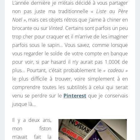
L’année dernière je m’étais décidé à vous partager
E
A
I
non pas juste ma traditionnelle «
Liste au Père
R
R
Noël »
, mais ces objets rétros que j’aime à chiner en
C
E
S
brocante ou sur
Vinted
. Certains sont parfois un peu
H
trop cher pour craquer et il m’arrive de les imaginer
E
parfois sous le sapin… Vous savez, comme lorsque
S
vous regarder le solde de votre compte en banque
D
pour voir, si par hasard il n’y aurait pas 1.000€ de
E
plus… Pourtant, c’était probablement le
« cadeau »
R
le plus difficile à trouver, voire simplement à en
E
comprendre toutes les subtilités à celui qui serait
T
venu se perdre sur le
Pinterest
que je conservais
R
jusque là…
O
G
Il y a deux ans,
E
mon fiston
E
m’avait fait la
K