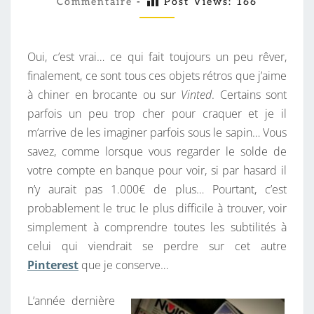
R
Commentaire
-
Post Views:
166
M
M
E
E
C
N
T
Oui, c’est vrai… ce qui fait toujours un peu rêver,
H
A
I
finalement, ce sont tous ces objets rétros que j’aime
E
R
à chiner en brocante ou sur
Vinted
. Certains sont
R
E
S
parfois un peu trop cher pour craquer et je il
C
m’arrive de les imaginer parfois sous le sapin… Vous
H
savez, comme lorsque vous regarder le solde de
E
votre compte en banque pour voir, si par hasard il
S
n’y aurait pas 1.000€ de plus… Pourtant, c’est
D
probablement le truc le plus difficile à trouver, voir
E
simplement à comprendre toutes les subtilités à
R
celui qui viendrait se perdre sur cet autre
E
Pinterest
que je conserve…
T
R
L’année dernière
O