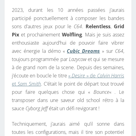
2023, durant les 10 années passées j’aurais
participé ponctuellement à composer les bandes
sons d’autres jeux pour le
C64
.
Relentless
,
Grid
Pix
et prochainement
Wolfling
. Mais je suis assez
enthousiaste aujourd’hui de pouvoir faire vibrer
avec énergie la démo «
Cubic Dreams
» sur
C64
,
toujours programmée par
Lazycow
et qui se mesure
à de grand nom de la scene. Depuis des semaines,
j’écoute en boucle le titre
«
Desire
» de
Calvin Harris
et
Sam Smith
. C’était le point de départ tout trouvé
pour faire quelques chose qui «
Bounce
« . Le
transposer dans une saveur old school rétro à la
sauce
Cyborg Jeff
était un défi revigorant !
Techniquement, j’aurais aimé qu’il sonne dans
toutes les configurations, mais il tire son potentiel