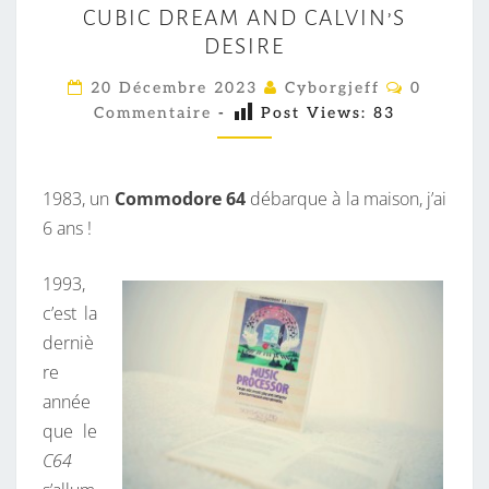
CUBIC DREAM AND CALVIN’S
U
DESIRE
B
I
C
20 Décembre 2023
Cyborgjeff
0
O
C
Commentaire
-
Post Views:
83
M
M
D
E
R
N
T
1983, un
Commodore 64
débarque à la maison, j’ai
E
A
I
6 ans !
A
R
M
E
S
1993,
A
c’est la
N
derniè
D
re
C
année
A
que le
L
C64
V