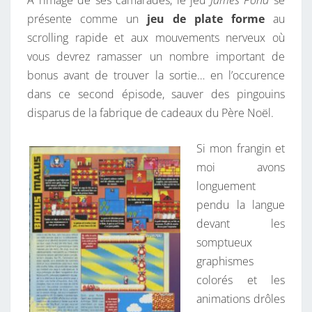
A l’image de ses camarades, le jeu
James Pond
se
U
présente comme un
jeu de plate forme
au
S
scrolling rapide et aux mouvements nerveux où
I
vous devrez ramasser un nombre important de
O
bonus avant de trouver la sortie… en l’occurence
N
dans ce second épisode, sauver des pingouins
disparus de la fabrique de cadeaux du Père Noël.
Si mon frangin et
moi avons
longuement
pendu la langue
devant les
somptueux
graphismes
colorés et les
animations drôles