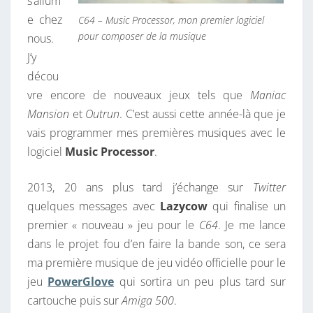
s’allum
I
e chez
C64 – Music Processor, mon premier logiciel
N
pour composer de la musique
nous.
’
J’y
S
décou
D
vre encore de nouveaux jeux tels que
Maniac
E
Mansion
et
Outrun
. C’est aussi cette année-là que je
S
vais programmer mes premières musiques avec le
I
logiciel
Music Processor
.
R
E
2013, 20 ans plus tard j’échange sur
Twitter
quelques messages avec
Lazycow
qui finalise un
premier « nouveau » jeu pour le
C64
. Je me lance
dans le projet fou d’en faire la bande son, ce sera
ma première musique de jeu vidéo officielle pour le
jeu
PowerGlove
qui sortira un peu plus tard sur
cartouche puis sur
Amiga 500
.