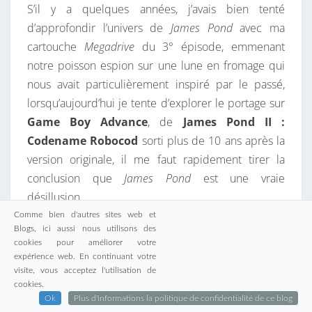
S’il y a quelques années, j’avais bien tenté
d’approfondir l’univers de
James Pond
avec ma
cartouche
Megadrive
du 3° épisode, emmenant
notre poisson espion sur une lune en fromage qui
nous avait particulièrement inspiré par le passé,
lorsqu’aujourd’hui je tente d’explorer le portage sur
Game Boy Advance
, de
James Pond II :
Codename Robocod
sorti plus de 10 ans après la
version originale, il me faut rapidement tirer la
conclusion que
James Pond
est une vraie
désillusion.
Comme bien d'autres sites web et
Blogs, ici aussi nous utilisons des
Si
la version
Amiga
proposait une petite animation
cookies pour améliorer votre
avec des pingouins
. Les différentes adaptations ont
expérience web. En continuant votre
proposé
un impressionnant dessin animé à
visite, vous acceptez l'utilisation de
cookies.
l’américaine
sur l’
Amiga CD 32
qui se loupe dans la
Ok
Plus d'informations la politique de confidentialité de ce blog
narration autant qu’
une catastrophique animation