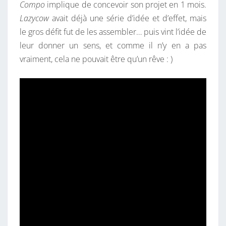
Compo
implique de concevoir son projet en 1 mois.
Lazycow
avait déjà une série d’idée et d’effet, mais
le gros défit fut de les assembler… puis vint l’idée de
leur donner un sens, et comme il n’y en a pas
vraiment, cela ne pouvait être qu’un rêve : )