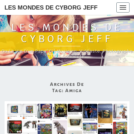
LES MONDES DE CYBORG JEFF
Togg
navig
LES MONDES DE
CYBORG JEFF
Ou La Vie D'un Papa(x4) Musicien, Vidéaste, Photographe
100% Connecté
Archives De
Tag:
Amiga