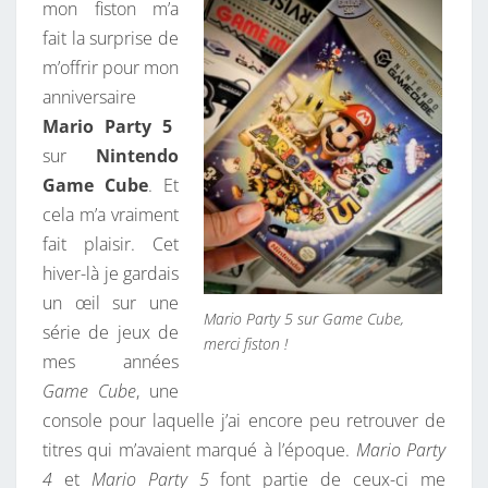
mon fiston m’a
G
fait la surprise de
E
m’offrir pour mon
E
anniversaire
K
Mario Party 5
.
sur
Nintendo
Game Cube
. Et
cela m’a vraiment
fait plaisir. Cet
hiver-là je gardais
un œil sur une
Mario Party 5 sur Game Cube,
série de jeux de
merci fiston !
mes années
Game Cube
, une
console pour laquelle j’ai encore peu retrouver de
titres qui m’avaient marqué à l’époque.
Mario Party
4
et
Mario Party 5
font partie de ceux-ci me