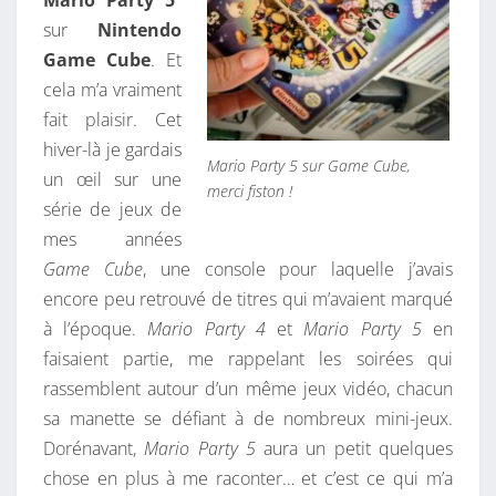
Mario Party 5
J
sur
Nintendo
2
Game Cube
. Et
0
cela m’a vraiment
2
fait plaisir. Cet
6
hiver-là je gardais
Mario Party 5 sur Game Cube,
un œil sur une
merci fiston !
série de jeux de
mes années
Game Cube
, une console pour laquelle j’avais
encore peu retrouvé de titres qui m’avaient marqué
à l’époque.
Mario Party 4
et
Mario Party 5
en
faisaient partie, me rappelant les soirées qui
rassemblent autour d’un même jeux vidéo, chacun
sa manette se défiant à de nombreux mini-jeux.
Dorénavant,
Mario Party 5
aura un petit quelques
chose en plus à me raconter… et c’est ce qui m’a