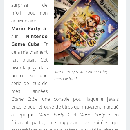
surprise de
–
m’offrir pour mon
M
anniversaire
A
Mario Party 5
J
sur
Nintendo
2
Game Cube
. Et
0
cela m’a vraiment
2
fait plaisir. Cet
5
hiver-là je gardais
Mario Party 5 sur Game Cube,
un œil sur une
merci fiston !
série de jeux de
mes années
Game Cube
, une console pour laquelle j’avais
encore peu retrouvé de titres qui m’avaient marqué
à l’époque.
Mario Party 4
et
Mario Party 5
en
faisaient partie, me rappelant les soirées qui