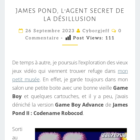
J
JAMES POND, L’AGENT SECRET DE
A
LA DÉSILLUSION
M
E
C
26 Septembre 2023
Cyborgjeff
0
O
S
Commentaire
-
Post Views:
111
M
M
P
E
O
N
T
De temps à autre, je poursuis l’exploration des vieux
N
A
I
jeux vidéo qui viennent trouver refuge dans
mon
D
R
petit musée
. En effet, je garde toujours dans mon
,
E
S
salon une petite boite avec une bonne vieille
Game
L
Boy
et quelques cartouches, et il y a peu, j’avais
’
déniché la version
Game Boy Advance
de
James
A
Pond II : Codename Robocod
.
G
E
Sorti
N
au
T