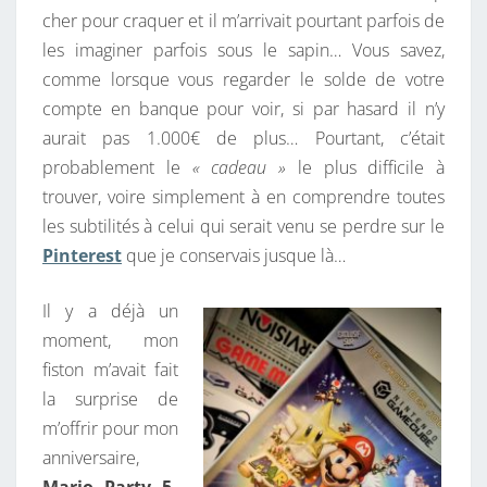
cher pour craquer et il m’arrivait pourtant parfois de
E
les imaginer parfois sous le sapin… Vous savez,
S
comme lorsque vous regarder le solde de votre
D
compte en banque pour voir, si par hasard il n’y
E
aurait pas 1.000€ de plus… Pourtant, c’était
R
probablement le
« cadeau »
le plus difficile à
E
trouver, voire simplement à en comprendre toutes
T
les subtilités à celui qui serait venu se perdre sur le
R
Pinterest
que je conservais jusque là…
O
G
Il y a déjà un
E
moment, mon
E
fiston m’avait fait
K
la surprise de
–
m’offrir pour mon
M
anniversaire,
A