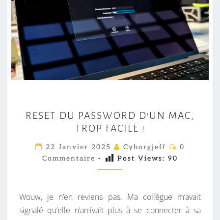
R
RESET DU PASSWORD D’UN MAC,
E
TROP FACILE !
S
E
C
22 Janvier 2025
Cyborgjeff
0
O
T
Commentaire
-
Post Views:
90
M
M
D
E
U
N
T
Wouw, je n’en reviens pas. Ma collègue m’avait
P
A
I
signalé qu’elle n’arrivait plus à se connecter à sa
A
R