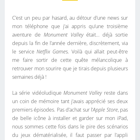
N
E
T
N
T
C’est un peu par hasard, au détour d’une news sur
V
A
I
mon téléphone que j’ai appris qu’une troisième
A
R
aventure de
Monument Valley
était… déjà sortie
E
L
S
depuis la fin de l’année dernière, discrètement, via
L
le service
Netflix Game
s. Voilà qui allait peut-être
E
me faire sortir de cette quête mélancolique à
Y
retrouver mon sourire que je tirais depuis plusieurs
—
semaines déjà !
U
N
La série vidéoludique
Monument Valley
reste dans
T
un coin de mémoire tant j’avais apprécié ses deux
R
premiers épisodes. Pas d’achat sur l’
Apple Store
, pas
O
de belle icône à installer et garder sur mon iPad,
I
nous sommes cette fois dans le pire des scénarios
S
du jeux dématérialisée, il faut passer par l’appli
I