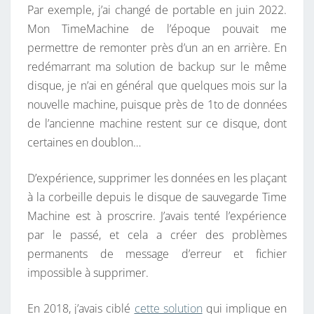
Par exemple, j’ai changé de portable en juin 2022.
L
Mon TimeMachine de l’époque pouvait me
A
permettre de remonter près d’un an en arrière. En
T
redémarrant ma solution de backup sur le même
I
disque, je n’ai en général que quelques mois sur la
M
nouvelle machine, puisque près de 1to de données
E
de l’ancienne machine restent sur ce disque, dont
M
certaines en doublon…
A
C
D’expérience, supprimer les données en les plaçant
H
à la corbeille depuis le disque de sauvegarde Time
I
Machine est à proscrire. J’avais tenté l’expérience
N
par le passé, et cela a créer des problèmes
E
permanents de message d’erreur et fichier
D
impossible à supprimer.
E
M
En 2018, j’avais ciblé
cette solution
qui implique en