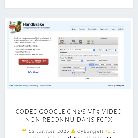
C
CODEC GOOGLE ON2’S VP9 VIDEO
O
NON RECONNU DANS FCPX
D
E
C
13 Janvier 2025
Cyborgjeff
0
O