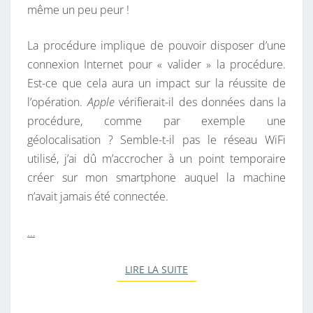
même un peu peur !
P
F
La procédure implique de pouvoir disposer d’une
A
connexion Internet pour « valider » la procédure.
C
Est-ce que cela aura un impact sur la réussite de
I
l’opération.
Apple
vérifierait-il des données dans la
L
procédure, comme par exemple une
E
géolocalisation ? Semble-t-il pas le réseau WiFi
!
utilisé, j’ai dû m’accrocher à un point temporaire
créer sur mon smartphone auquel la machine
n’avait jamais été connectée.
…
LIRE LA SUITE
LIRE LA SUITE