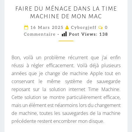
F
FAIRE DU MÉNAGE DANS LA TIME
A
MACHINE DE MON MAC
I
R
C
16 Mars 2025
Cyborgjeff
0
O
E
Commentaire
-
Post Views:
138
M
M
D
E
U
N
T
Bon, voilà un problème récurrent que j’ai enfin
M
A
I
réussi à régler efficacement. Voilà déjà plusieurs
É
R
années que je change de machine Apple tout en
N
E
S
conservant le même système de sauvegarde
A
reposant sur la solution internet Time Machine.
G
Cette solution se montre particulièrement efficace,
E
mais un élément est néanmoins lors du changement
D
de machine, toutes les sauvegardes de la machine
A
précédente restent encombrer mon disque.
N
S