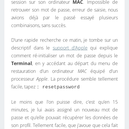
session sur son ordinateur
MAC
. Impossible de
S
E
S
retrouver son mot de passe, erreur de saisie, nous
S
avions déjà par le passé essayé plusieurs
W
combinaisons, sans succès.
O
R
D’une rapide recherche ce matin, je tombe sur un
D
descriptif dans le
support d’Apple
qui explique
D
comment ré-initialiser un mot de passe depuis le
’
Terminal
, en y accédant au départ du menu de
U
restauration d’un ordinateur
MAC
équipé d’un
N
processeur
Apple
. La procédure semble tellement
M
facile, tapez
: resetpassword
A
C
Le moins que l’on puisse dire, c’est qu’en 15
,
minutes, je lui avais assigné un nouveau mot de
T
passe et qu’elle pouvait récupérer les données de
R
son profil. Tellement facile, que j’avoue que cela fait
O