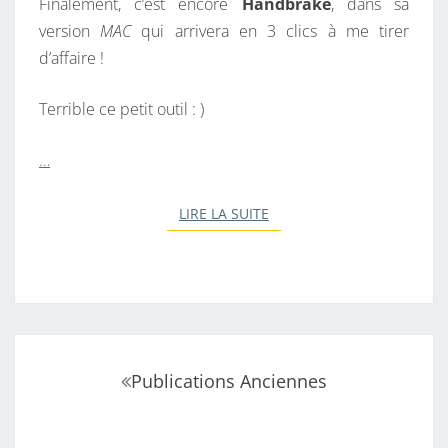
Finalement, c’est encore
Handbrake
, dans sa
D
version
MAC
qui arrivera en 3 clics à me tirer
E
d’affaire !
O
N
Terrible ce petit outil : )
O
N
…
R
E
LIRE LA SUITE
LIRE LA SUITE
C
O
N
N
U
D
Navigation
Publications Anciennes
A
au
N
sein
S
des