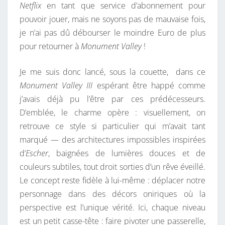
Netflix
en tant que service d’abonnement pour
È
pouvoir jouer, mais ne soyons pas de mauvaise fois,
M
je n’ai pas dû débourser le moindre Euro de plus
E
pour retourner à
Monument Valley
!
R
Ê
Je me suis donc lancé, sous la couette, dans ce
V
Monument Valley III
espérant être happé comme
E
j’avais déjà pu l’être par ces prédécesseurs.
U
D’emblée, le charme opère : visuellement, on
N
retrouve ce style si particulier qui m’avait tant
P
marqué — des architectures impossibles inspirées
E
d’
Escher
, baignées de lumières douces et de
U
couleurs subtiles, tout droit sorties d’un rêve éveillé.
T
Le concept reste fidèle à lui-même : déplacer notre
R
personnage dans des décors oniriques où la
O
perspective est l’unique vérité. Ici, chaque niveau
P
est un petit casse-tête : faire pivoter une passerelle,