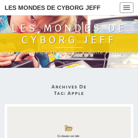
LES MONDES DE CYBORG JEFF
Togg
navig
LES MONDES DE
CYBORG JEFF
Ou La Vie D'un Papa(x4) Musicien, Vidéaste, Photographe
100% Connecté
Archives De
Tag:
Apple