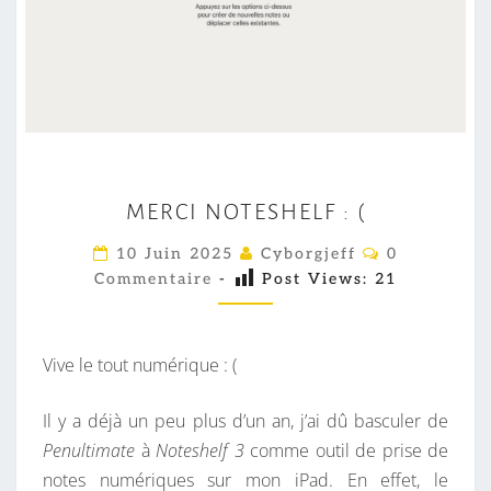
M
MERCI NOTESHELF : (
E
R
C
10 Juin 2025
Cyborgjeff
0
O
C
Commentaire
-
Post Views:
21
M
M
I
E
N
N
T
Vive le tout numérique : (
O
A
I
T
R
Il y a déjà un peu plus d’un an, j’ai dû basculer de
E
E
S
Penultimate
à
Noteshelf 3
comme outil de prise de
S
notes numériques sur mon iPad. En effet, le
H