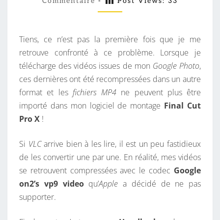
C
Commentaire
-
Post Views:
33
M
M
G
E
O
N
T
Tiens, ce n’est pas la première fois que je me
O
A
I
retrouve confronté à ce problème. Lorsque je
G
R
télécharge des vidéos issues de mon
Google Photo
,
L
E
S
ces dernières ont été recompressées dans un autre
E
format et les
fichiers MP4
ne peuvent plus être
O
importé dans mon logiciel de montage
Final Cut
N
Pro X
!
2
’
Si
VLC
arrive bien à les lire, il est un peu fastidieux
S
de les convertir une par une. En réalité, mes vidéos
V
se retrouvent compressées avec le codec
Google
P
on2’s vp9 video
qu’
Apple
a décidé de ne pas
9
supporter.
V
I