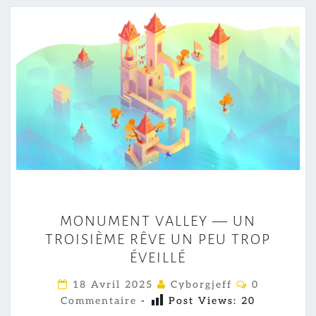
M
MONUMENT VALLEY — UN
O
TROISIÈME RÊVE UN PEU TROP
N
ÉVEILLÉ
U
M
C
18 Avril 2025
Cyborgjeff
0
O
E
Commentaire
-
Post Views:
20
M
M