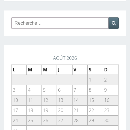
articles
F
C
Rechercher :
P
Reche
X
AOÛT 2026
L
M
M
J
V
S
D
1
2
3
4
5
6
7
8
9
10
11
12
13
14
15
16
17
18
19
20
21
22
23
24
25
26
27
28
29
30