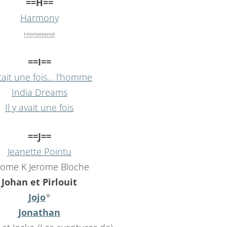
==H==
Harmony
Horseland
==I==
était une fois… l’homme
India Dreams
Il y avait une fois
==J==
Jeanette Pointu
rome K Jerome Bloche
Johan et Pirlouit
Jojo
*
Jonathan