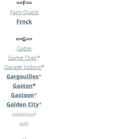
==F==
Fairy Quest
Frnck
==G==
Gabie
Game Over
*
Garage Isidore
*
Gargouilles
*
Gaston
*
Gastoon
*
Golden City
*
Golden Cup
*
Gully