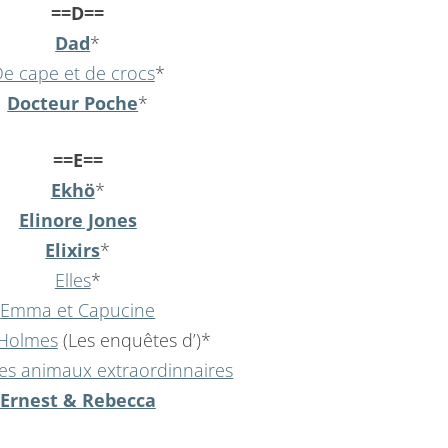
==D==
Dad
*
e cape et de crocs
*
Docteur Poche
*
==E==
Ekhö
*
Elinore Jones
Elixirs
*
Elles
*
Emma et Capucine
 Holmes
(Les enquêtes d’)*
les animaux extraordinnaires
Ernest & Rebecca