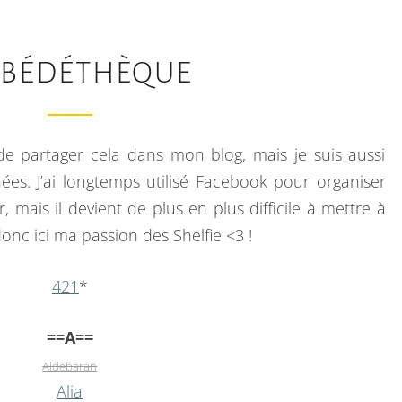
M
 BÉDÉTHÈQUE
A
B
É
de partager cela dans mon blog, mais je suis aussi
D
s. J’ai longtemps utilisé Facebook pour organiser
É
 mais il devient de plus en plus difficile à mettre à
T
 donc ici ma passion des Shelfie <3 !
H
È
421
*
Q
U
==A==
E
Aldebaran
Alia