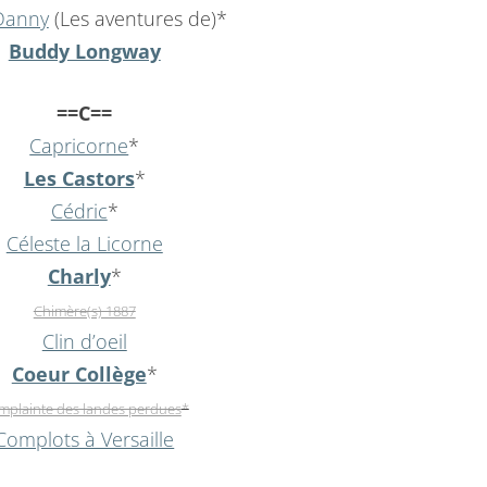
Danny
(Les aventures de)*
Buddy Longway
==C==
Capricorne
*
Les Castors
*
Cédric
*
Céleste la Licorne
Charly
*
Chimère(s) 1887
Clin d’oeil
Coeur Collège
*
mplainte des landes perdues
*
Complots à Versaille