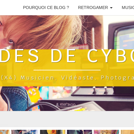
POURQUOI CE BLOG ?
RETROGAMER
MUSI
DES DE CYB
a(x4) Musicien, Vidéaste, Photog