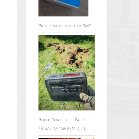
Problème d’envoie de SMS
Robot Tondeuse : Pas de
signal de cable (M.A.J.)