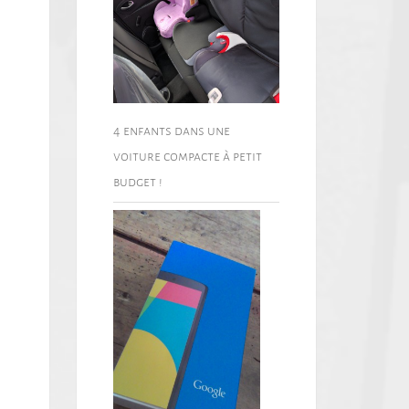
4 enfants dans une
voiture compacte à petit
budget !