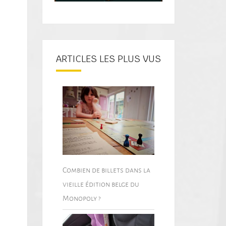
ARTICLES LES PLUS VUS
Combien de billets dans la
vieille édition belge du
Monopoly ?