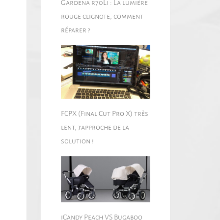
Gardena r70Li : La lumière
rouge clignote, comment
réparer ?
FCPX (Final Cut Pro X) très
lent, j’approche de la
solution !
iCandy Peach VS Bugaboo