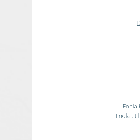
D
Enola
Enola et 