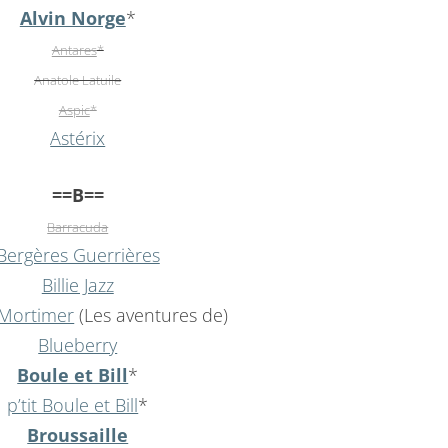
Alvin Norge
*
Antares
*
Anatole Latuile
Aspic
*
Astérix
==B==
Barracuda
Bergères Guerrières
Billie Jazz
 Mortimer
(Les aventures de)
Blueberry
Boule et Bill
*
p’tit Boule et Bill
*
Broussaille