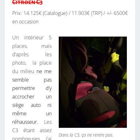
Citroën C3
Prix: 14.125€ (Catalogue) / 11.903€ (TRP) / +/- 6500€
en occasion
Un intérieur 5
places, mais
d’après les
photo, la place
du milieu
ne me
semble pas
permettre d’y
accrocher un
siège auto ni
même un
réhausseur.
Les
C3 étant assez
Dans la C3, ça ne rentre pas.
nombreuses, j’ai