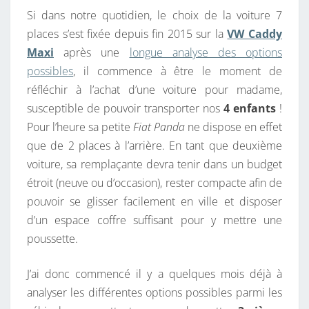
S
S
Si dans notre quotidien, le choix de la voiture 7
U
places s’est fixée depuis fin 2015 sur la
VW Caddy
N
Maxi
après une
longue analyse des options
E
possibles
, il commence à être le moment de
V
réfléchir à l’achat d’une voiture pour madame,
O
susceptible de pouvoir transporter nos
4 enfants
!
I
Pour l’heure sa petite
Fiat Panda
ne dispose en effet
T
que de 2 places à l’arrière. En tant que deuxième
U
voiture, sa remplaçante devra tenir dans un budget
R
étroit (neuve ou d’occasion), rester compacte afin de
E
pouvoir se glisser facilement en ville et disposer
C
d’un espace coffre suffisant pour y mettre une
O
poussette.
M
P
J’ai donc commencé il y a quelques mois déjà à
A
analyser les différentes options possibles parmi les
C