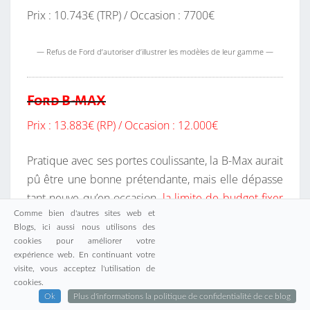
Prix : 10.743€ (TRP) / Occasion : 7700€
— Refus de Ford d’autoriser d’illustrer les modèles de leur gamme —
Ford B-MAX
Prix : 13.883€ (RP) / Occasion : 12.000€
Pratique avec ses portes coulissante, la B-Max aurait
pû être une bonne prétendante, mais elle dépasse
tant neuve qu’en occasion,
la limite de budget fixer
Comme bien d'autres sites web et
dans mon investigation.
Blogs, ici aussi nous utilisons des
cookies pour améliorer votre
— Refus de Ford d’autoriser d’illustrer les modèles de leur gamme —
expérience web. En continuant votre
visite, vous acceptez l'utilisation de
cookies.
Ok
Plus d'informations la politique de confidentialité de ce blog
Ford Tourneo Courrier