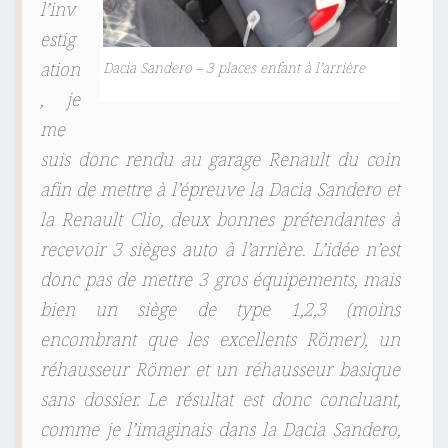
l’inv
estig
ation
Dacia Sandero – 3 places enfant à l’arrière
, je
me
suis donc rendu au garage Renault du coin
afin de mettre à l’épreuve la Dacia Sandero et
la Renault Clio, deux bonnes prétendantes à
recevoir 3 sièges auto à l’arrière. L’idée n’est
donc pas de mettre 3 gros équipements, mais
bien un siège de type 1,2,3 (moins
encombrant que les excellents Römer), un
réhausseur Römer et un réhausseur basique
sans dossier. Le résultat est donc concluant,
comme je l’imaginais dans la Dacia Sandero,