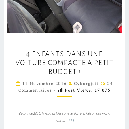
4
4 ENFANTS DANS UNE
E
VOITURE COMPACTE À PETIT
N
F
BUDGET !
A
C
11 Novembre 2016
Cyborgjeff
24
N
O
Commentaires
-
Post Views:
17 875
M
T
M
E
S
N
D
T
Datant de 2015, je vous en laisse une version archivée un peu moins
A
A
I
(*)
illustrées.
R
N
E