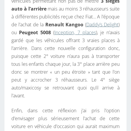
véhicules permettant non pas de mettre
3 sièges
T
auto à l’arrière
mais au moins 3 réhausseurs suite
E
à différentes publicités reçue chez Fiat… A l’époque
À
de l’achat de la
Renault Kangoo
(
Daddy’s Delight
)
P
ou
Peugeot 5008
(
Inception, 7 places
), je n’avais
E
gardé que les véhicules offrant 3 vraies places à
T
l’arrière. Dans cette nouvelle configuration donc,
I
puisque cette 2° voiture n’aura pas à transporter
T
tous les enfants chaque jour, la 3° place arrière peu
B
donc se montrer « un peu étroite » tant que l’on
U
peut y accrocher 3 réhausseurs. Le 4° siège
D
auto/maxicosy se retrouvant quoi qu’il arrive à
G
l’avant.
E
T
Enfin, dans cette réflexion j’ai pris l’option
!
d’envisager plus sérieusement l’achat de cette
voiture en véhicule d’occasion qui aurait maximum