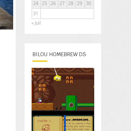
24
25
26
27
28
29
30
31
« Juil
BILOU HOMEBREW DS