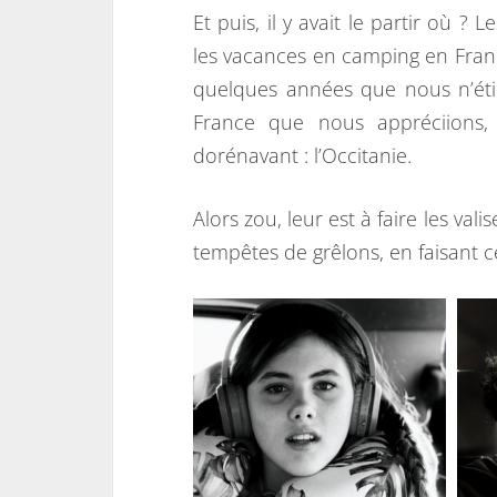
Et puis, il y avait le partir où ?
les vacances en camping en France é
quelques années que nous n’éti
France que nous appréciions,
dorénavant : l’Occitanie.
Alors zou, leur est à faire les va
tempêtes de grêlons, en faisant c