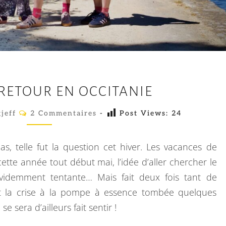
E
RETOUR EN OCCITANIE
N
F
C
jeff
2 Commentaires
-
Post Views:
24
O
I
M
M
N
E
as, telle fut la question cet hiver. Les vacances de
N
U
T
tte année tout début mai, l’idée d’aller chercher le
A
N
évidemment tentante… Mais fait deux fois tant de
I
R
R
 Et la crise à la pompe à essence tombée quelques
E
E
S
 sera d’ailleurs fait sentir !
T