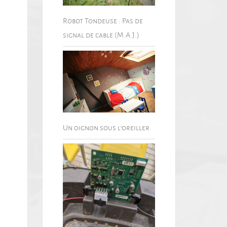
Robot Tondeuse : Pas de
signal de cable (M.A.J.)
Un oignon sous l’oreiller