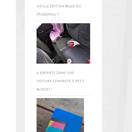
vieille édition belge du
Monopoly ?
4 enfants dans une
voiture compacte à petit
budget !