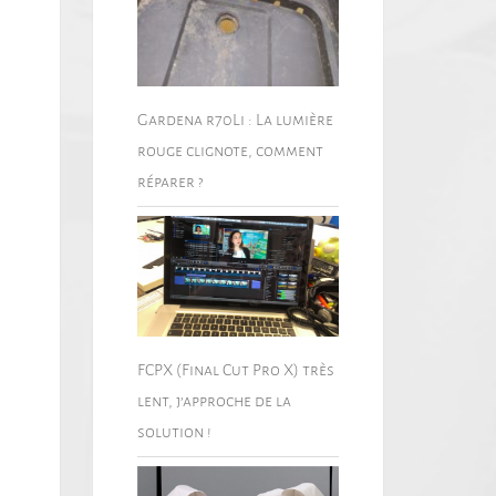
Gardena r70Li : La lumière
rouge clignote, comment
réparer ?
FCPX (Final Cut Pro X) très
lent, j’approche de la
solution !