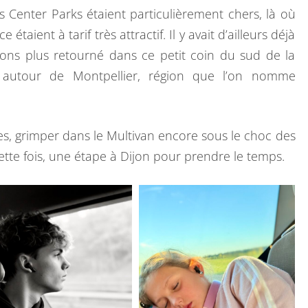
O
 Les Center Parks étaient particulièrement chers, là où
U
taient à tarif très attractif. Il y avait d’ailleurs déjà
R
ons plus retourné dans ce petit coin du sud de la
E
 autour de Montpellier, région que l’on nomme
N
O
C
lises, grimper dans le Multivan encore sous le choc des
C
ette fois, une étape à Dijon pour prendre le temps.
I
T
A
N
I
E