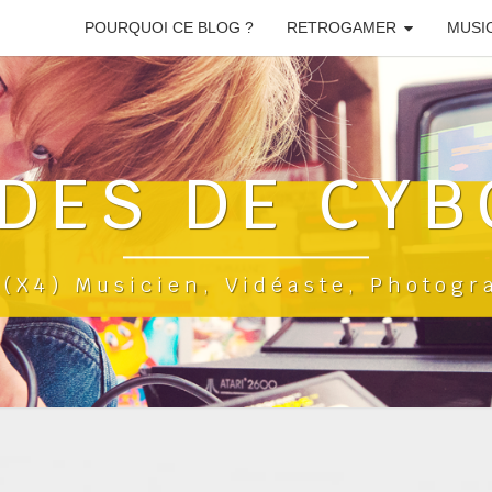
POURQUOI CE BLOG ?
RETROGAMER
MUSI
DES DE CYB
a(x4) Musicien, Vidéaste, Photog