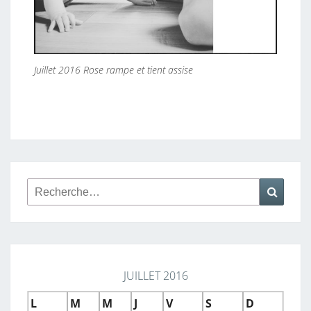
Juillet 2016 Rose rampe et tient assise
Rechercher :
Reche
JUILLET 2016
L
M
M
J
V
S
D