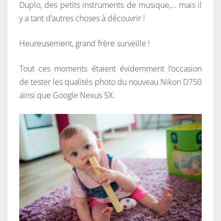
Duplo, des petits instruments de musique,… mais il
O
y a tant d’autres choses à découvrir !
U
T
Heureusement, grand frère surveille !
,
V
Tout ces moments étaient évidemment l’occasion
’
de tester les qualités photo du nouveau Nikon D750
L
ainsi que Google Nexus 5X.
À
R
O
S
E
!