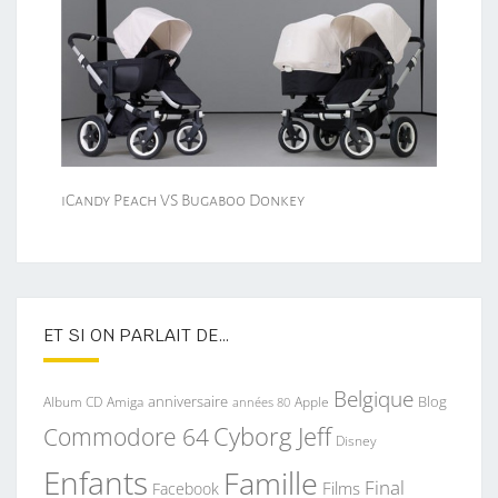
iCandy Peach VS Bugaboo Donkey
ET SI ON PARLAIT DE…
Belgique
anniversaire
Blog
Album CD
Apple
Amiga
années 80
Commodore 64
Cyborg Jeff
Disney
Enfants
Famille
Final
Films
Facebook