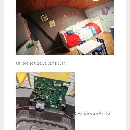
Un oignon sous l’oreiller
Gardena r70Li : La