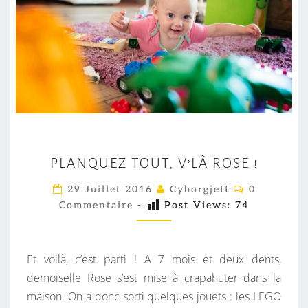
P
PLANQUEZ TOUT, V’LÀ ROSE !
L
A
C
29 Juillet 2016
Cyborgjeff
0
O
N
Commentaire
-
Post Views:
74
M
M
Q
E
U
N
T
Et voilà, c’est parti ! A 7 mois et deux dents,
E
A
I
demoiselle Rose s’est mise à crapahuter dans la
Z
R
maison. On a donc sorti quelques jouets : les LEGO
T
E
S