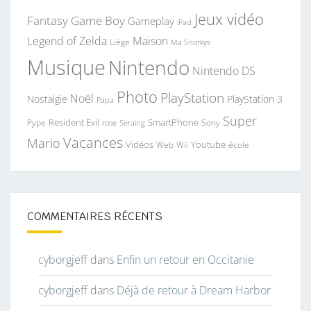
Jeux vidéo
Fantasy
Game Boy
Gameplay
iPad
Legend of Zelda
Maison
Liège
Ma Snorkys
Musique
Nintendo
Nintendo DS
Photo
PlayStation
Noël
Nostalgie
PlayStation 3
Papa
Super
Resident Evil
SmartPhone
Pype
Seraing
Sony
rose
Vacances
Mario
Vidéos
Youtube
Web
Wii
école
COMMENTAIRES RÉCENTS
cyborgjeff
dans
Enfin un retour en Occitanie
cyborgjeff
dans
Déjà de retour à Dream Harbor