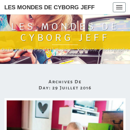
LES MONDES DE CYBORG JEFF
Togg
navig
LES MONDES DE
CYBORG JEFF
Ou La Vie D'un Papa(x4) Musicien, Vidéaste, Photographe
100% Connecté
Archives De
Day:
29 Juillet 2016