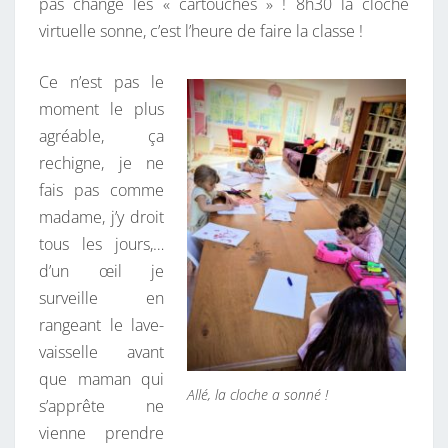
pas changé les « cartouches » ! 8h30 la cloche
virtuelle sonne, c’est l’heure de faire la classe !
Ce n’est pas le
moment le plus
agréable, ça
rechigne, je ne
fais pas comme
madame, j’y droit
tous les jours,…
d’un œil je
surveille en
rangeant le lave-
vaisselle avant
que maman qui
Allé, la cloche a sonné !
s’apprête ne
vienne prendre