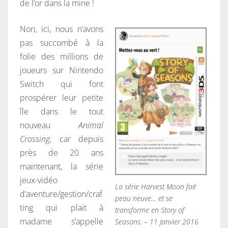
de l’or dans la mine !
O
F
Non, ici, nous n’avons
S
pas succombé à la
E
folie des millions de
A
joueurs sur Nintendo
S
Switch qui font
O
prospérer leur petite
N
île dans le tout
S
nouveau
Animal
,
Crossing
, car depuis
Ç
près de 20 ans
A
maintenant, la série
L
jeux-vidéo
U
La série Harvest Moon fait
d’aventure/gestion/craf
I
peau neuve… et se
ting qui plait à
C
transforme en Story of
madame s’appelle
Seasons. – 11 Janvier 2016
H