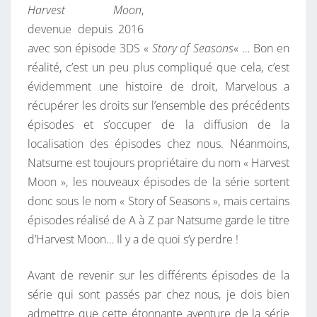
Harvest Moon
,
A
devenue depuis 2016
N
avec son épisode 3DS «
Story of Seasons
« … Bon en
G
réalité, c’est un peu plus compliqué que cela, c’est
E
évidemment une histoire de droit, Marvelous a
L
récupérer les droits sur l’ensemble des précédents
E
épisodes et s’occuper de la diffusion de la
S
localisation des épisodes chez nous. Néanmoins,
I
Natsume est toujours propriétaire du nom « Harvest
D
Moon », les nouveaux épisodes de la série sortent
É
donc sous le nom « Story of Seasons », mais certains
E
épisodes réalisé de A à Z par Natsume garde le titre
S
d’Harvest Moon… Il y a de quoi s’y perdre !
.
Avant de revenir sur les différents épisodes de la
série qui sont passés par chez nous, je dois bien
admettre que cette étonnante aventure de la série