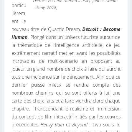
Detroit : Become Human – PS4 (Quantic Dream
particu
– Sony, 2018)
lièrem
ent le
nouveau titre de Quantic Dream,
Detroit : Become
Human
. Plongé dans un univers futuriste autour de
la thématique de l’intelligence artificielle, ce jeu
extrêmement narratif met en avant les possibilités
incroyables de multi-scénario en proposant au
joueur un grand nombre de choix à faire qui auront
tous une incidence sur le dénouement. Afin que ce
dernier puisse mieux se rendre compte des
nombreux chemins qui se sont offerts à lui, une
carte des choix faits et à faire viendra clore chaque
chapitre. Transcendant le réalisme et l’immersion
du concept de film interactif initiés par les œuvres
précédentes
Heavy Rain
et
Beyond
: Two souls, le