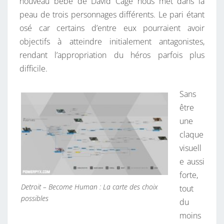
nouveau bébé de David Cage nous met dans la
peau de trois personnages différents. Le pari étant
osé car certains d’entre eux pourraient avoir
objectifs à atteindre initialement antagonistes,
rendant l’appropriation du héros parfois plus
difficile.
Sans
être
une
claque
visuell
e aussi
forte,
Detroit – Become Human : La carte des choix
tout
possibles
du
moins