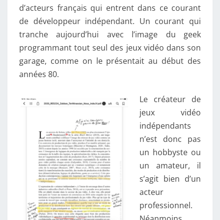
I
d’acteurs français qui entrent dans ce courant
D
de développeur indépendant. Un courant qui
É
tranche aujourd’hui avec l’image du geek
O
programmant tout seul des jeux vidéo dans son
I
garage, comme on le présentait au début des
N
années 80.
D
Le créateur de
É
jeux vidéo
P
indépendants
E
n’est donc pas
N
un hobbyste ou
D
un amateur, il
A
s’agit bien d’un
N
acteur
T
professionnel.
Néanmoins,