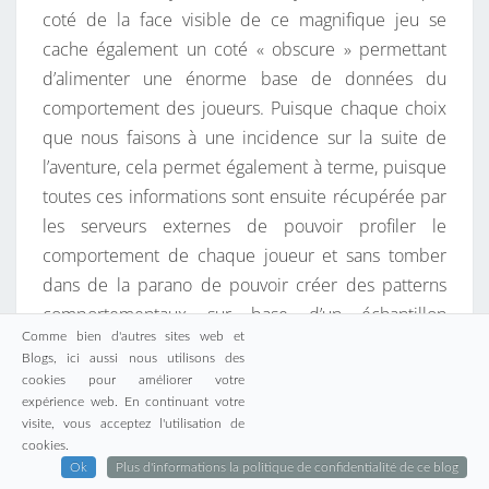
coté de la face visible de ce magnifique jeu se
cache également un coté « obscure » permettant
d’alimenter une énorme base de données du
comportement des joueurs. Puisque chaque choix
que nous faisons à une incidence sur la suite de
l’aventure, cela permet également à terme, puisque
toutes ces informations sont ensuite récupérée par
les serveurs externes de pouvoir profiler le
comportement de chaque joueur et sans tomber
dans de la parano de pouvoir créer des patterns
comportementaux sur base d’un échantillon
Comme bien d'autres sites web et
gigantesque afin de pouvoir faire des avancées
Blogs, ici aussi nous utilisons des
importantes dans le domaine de l’intelligence
cookies pour améliorer votre
artificielle… La boucle est bouclée, la fiction rejoint
expérience web. En continuant votre
visite, vous acceptez l'utilisation de
alors la réalité !
cookies.
Ok
Plus d'informations la politique de confidentialité de ce blog