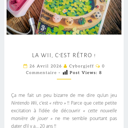
L
LA WII, C’EST RÉTRO !
A
W
C
26 Avril 2026
Cyborgjeff
0
O
I
Commentaire
-
Post Views:
8
M
M
I
E
,
N
T
Ça me fait un peu bizarre de me dire qu’un jeu
C
A
I
Nintendo Wii
, c’est
« rétro »
!! Parce que cette petite
’
R
excitation à l’idée de découvrir
« cette nouvelle
E
E
S
manière de jouer »
ne me semble pourtant pas
S
dater d’il y a… 20 ans !!
T