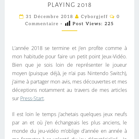
PLAYING 2018
L
A
C
31 Décembre 2018
Cyborgjeff
0
O
Y
Commentaire
-
Post Views:
225
M
M
I
E
N
N
T
L’année 2018 se termine et j’en profite comme à
G
A
I
mon habitude pour faire un petit point Jeux-Vidéo.
2
R
Bien que je sois loin de représenter le joueur
0
E
S
moyen (puisque déjà, je n’ai pas Nintendo Switch),
1
j’aime à partager mon avis, mes découvertes et mes
8
déceptions notamment au travers de mes articles
sur
Press-Start
.
Il est loin le temps j’achetais quelques jeux neufs
par an et où j’en échangeais les plus anciens, le
monde du jeu-vidéo m’oblige d’année en année à