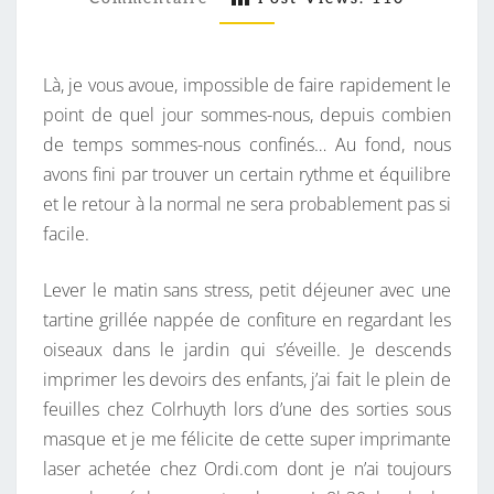
M
M
J
E
O
N
T
Là, je vous avoue, impossible de faire rapidement le
U
A
I
point de quel jour sommes-nous, depuis combien
R
R
de temps sommes-nous confinés… Au fond, nous
S
E
S
avons fini par trouver un certain rythme et équilibre
O
et le retour à la normal ne sera probablement pas si
M
facile.
M
E
Lever le matin sans stress, petit déjeuner avec une
S
tartine grillée nappée de confiture en regardant les
-
oiseaux dans le jardin qui s’éveille. Je descends
N
imprimer les devoirs des enfants, j’ai fait le plein de
O
feuilles chez Colrhuyth lors d’une des sorties sous
U
masque et je me félicite de cette super imprimante
S
laser achetée chez Ordi.com dont je n’ai toujours
?