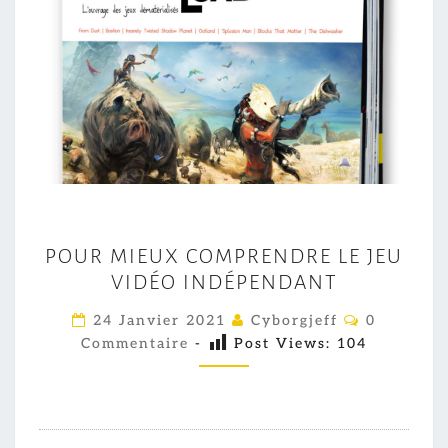
P
POUR MIEUX COMPRENDRE LE JEU
O
VIDÉO INDÉPENDANT
U
R
C
24 Janvier 2021
Cyborgjeff
0
O
M
Commentaire
-
Post Views:
104
M
M
I
E
E
N
T
U
A
I