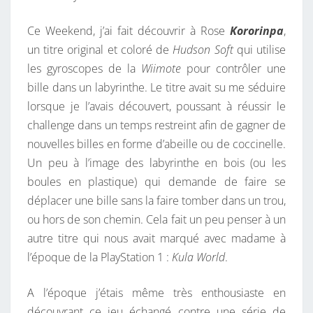
R
Ce Weekend, j’ai fait découvrir à Rose
Kororinpa
,
É
un titre original et coloré de
Hudson Soft
qui utilise
T
les gyroscopes de la
Wiimote
pour contrôler une
R
bille dans un labyrinthe. Le titre avait su me séduire
O
lorsque je l’avais découvert, poussant à réussir le
!
challenge dans un temps restreint afin de gagner de
nouvelles billes en forme d’abeille ou de coccinelle.
Un peu à l’image des labyrinthe en bois (ou les
boules en plastique) qui demande de faire se
déplacer une bille sans la faire tomber dans un trou,
ou hors de son chemin. Cela fait un peu penser à un
autre titre qui nous avait marqué avec madame à
l’époque de la PlayStation 1 :
Kula World
.
A l’époque j’étais même très enthousiaste en
découvrant ce jeu échangé contre une série de