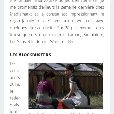
me formater à sa volonté du jeu dématérialisé. Je
me promenais d’ailleurs la semaine dernière chez
Mediamarkt et le constat est impressionnant, le
rayon jeu-vidéo se résume à un petit coin avec
quelques titres en boite. Sur PC par exemple on y
trouve que deux ou trois jeux : Farming Simulatore,
Les Sims et le dernier Warfare… Bref.
Les Blockbusters
De
cette
année
2018,
je
retien
drais
tout