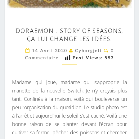
D
DORAEMON : STORY OF SEASONS,
O
ÇA LUI CHANGE LES IDÉES.
R
A
C
14 Avril 2020
Cyborgjeff
0
O
E
Commentaire
-
Post Views:
583
M
M
M
E
O
N
T
Madame qui joue, madame qui s’approprie la
N
A
I
manette de la nouvelle Switch. Je n’y croyais plus
:
R
tant. Confinés à la maison, voilà qui bouleverse un
S
E
S
peu l’organisation du quotidien. Le studio photo est
T
à l’arrêt et aujourd’hui le soleil s’est caché. Voilà une
O
bonne raison de se planter devant l’écran pour
R
cultiver sa ferme, pêcher des poissons et chercher
Y