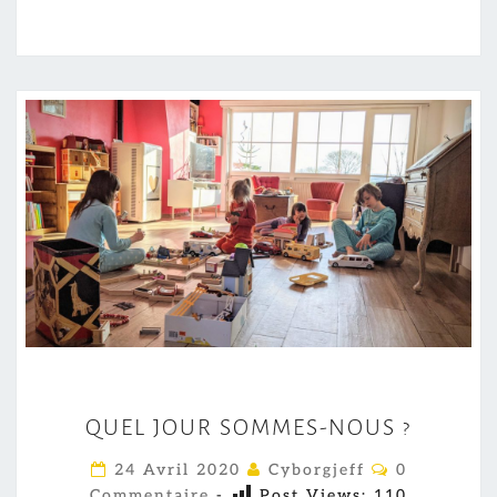
Q
QUEL JOUR SOMMES-NOUS ?
U
E
C
24 Avril 2020
Cyborgjeff
0
O
L
Commentaire
-
Post Views:
110