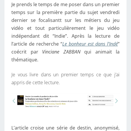
X
Je prends le temps de me poser dans un premier
R
C
E
temps sur la première partie du sujet vendredi
S
O
dernier se focalisantt sur les métiers du jeu
M
vidéo et tout particulièrement le jeu vidéo
P
indépendant dit “Indie”. Après la lecture de
R
l’article de recherche “
Le bonheur est dans l’Indé
”
E
coécrit par
Vinciane ZABBAN
qui animait la
N
thématique.
D
R
Je vous livre dans un premier temps ce que j’ai
E
appris de cette lecture.
L
E
J
E
U
V
L’article croise une série de destin, anonymisé,