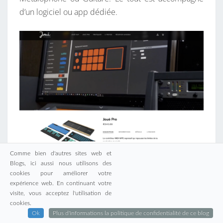
d’un logiciel ou app dédiée.
Comme bien d'autres sites web et
Tout en parlant musique, j’avoue que j’aimerais
Blogs, ici aussi nous utilisons des
revoir un peu l’espace de mon antre en bas pour lui
cookies pour améliorer votre
expérience web. En continuant votre
donner plus de place à la musique. Cela
visite, vous acceptez l'utilisation de
impliquerait d’y faire du rangement, et des choix….
cookies.
Indépendamment du temps que je n’ai pas pour
Ok
Plus d'informations la politique de confidentialité de ce blog