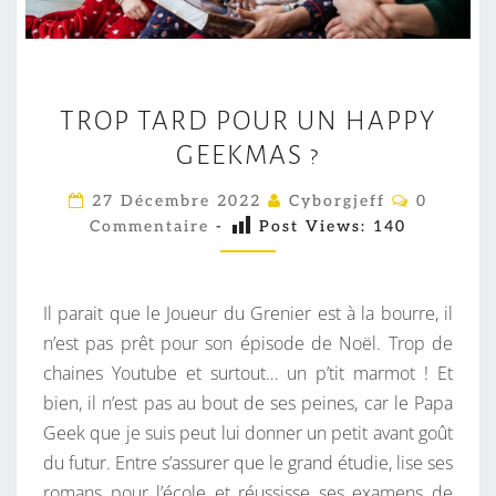
T
TROP TARD POUR UN HAPPY
R
GEEKMAS ?
O
P
C
27 Décembre 2022
Cyborgjeff
0
T
O
Commentaire
-
Post Views:
140
M
A
M
E
R
N
D
T
Il parait que le Joueur du Grenier est à la bourre, il
A
P
I
n’est pas prêt pour son épisode de Noël. Trop de
R
O
chaines Youtube et surtout… un p’tit marmot ! Et
E
S
U
bien, il n’est pas au bout de ses peines, car le Papa
R
Geek que je suis peut lui donner un petit avant goût
U
du futur. Entre s’assurer que le grand étudie, lise ses
N
romans pour l’école et réussisse ses examens de