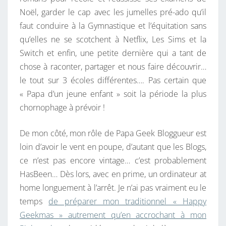
H
Noël, garder le cap avec les jumelles pré-ado qu’il
A
faut conduire à la Gymnastique et l’équitation sans
P
qu’elles ne se scotchent à Netflix, Les Sims et la
P
Switch et enfin, une petite dernière qui a tant de
Y
chose à raconter, partager et nous faire découvrir…
G
le tout sur 3 écoles différentes…. Pas certain que
E
« Papa d’un jeune enfant » soit la période la plus
E
chornophage à prévoir !
K
M
De mon côté, mon rôle de Papa Geek Bloggueur est
A
loin d’avoir le vent en poupe, d’autant que les Blogs,
S
ce n’est pas encore vintage… c’est probablement
?
HasBeen… Dès lors, avec en prime, un ordinateur at
home longuement à l’arrêt. Je n’ai pas vraiment eu le
temps
de préparer mon traditionnel « Happy
Geekmas » autrement qu’en accrochant à mon