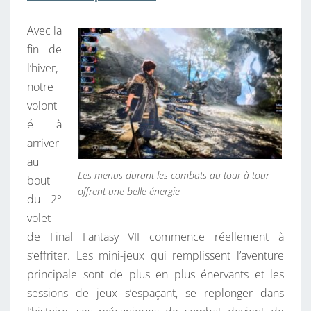
A
Avec la
S
fin de
R
l’hiver,
É
notre
G
volont
I
é à
M
arriver
E
au
Les menus durant les combats au tour à tour
bout
offrent une belle énergie
du 2°
volet
de Final Fantasy VII commence réellement à
s’effriter. Les mini-jeux qui remplissent l’aventure
principale sont de plus en plus énervants et les
sessions de jeux s’espaçant, se replonger dans