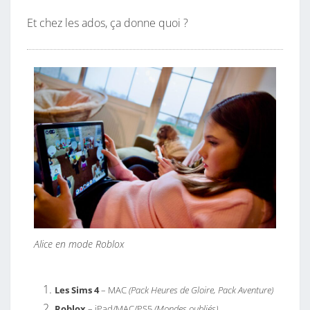
Et chez les ados, ça donne quoi ?
Alice en mode Roblox
Les Sims 4
– MAC
(Pack Heures de Gloire, Pack Aventure)
Roblox
– iPad/MAC/PS5
(Mondes oubliés)