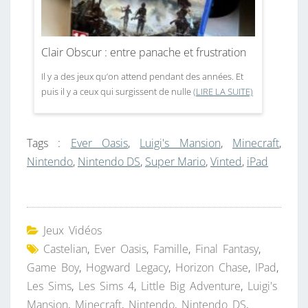
Clair Obscur : entre panache et frustration
Il y a des jeux qu’on attend pendant des années. Et
puis il y a ceux qui surgissent de nulle
(LIRE LA SUITE)
Tags :
Ever Oasis
,
Luigi's Mansion
,
Minecraft
,
Nintendo
,
Nintendo DS
,
Super Mario
,
Vinted
,
iPad
Jeux Vidéos
Castelian
,
Ever Oasis
,
Famille
,
Final Fantasy
,
Game Boy
,
Hogward Legacy
,
Horizon Chase
,
IPad
,
Les Sims
,
Les Sims 4
,
Little Big Adventure
,
Luigi's
Mansion
,
Minecraft
,
Nintendo
,
Nintendo DS
,