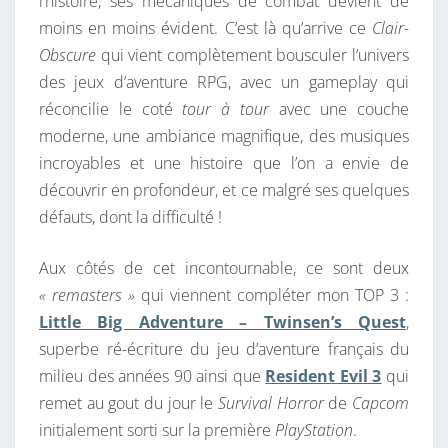
l’histoire, ses mécaniques de combat devient de
moins en moins évident. C’est là qu’arrive ce
Clair-
Obscure
qui vient complètement bousculer l’univers
des jeux d’aventure RPG, avec un gameplay qui
réconcilie le coté
tour à tour
avec une couche
moderne, une ambiance magnifique, des musiques
incroyables et une histoire que l’on a envie de
découvrir en profondeur, et ce malgré ses quelques
défauts, dont la difficulté !
Aux côtés de cet incontournable, ce sont deux
« remasters »
qui viennent compléter mon TOP 3 :
Little Big Adventure – Twinsen’s Quest
,
superbe ré-écriture du jeu d’aventure français du
milieu des années 90 ainsi que
Resident Evil 3
qui
remet au gout du jour le
Survival Horror
de
Capcom
initialement sorti sur la première
PlayStation
.