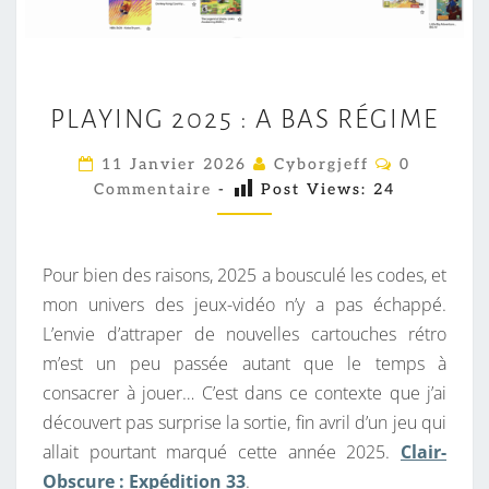
P
PLAYING 2025 : A BAS RÉGIME
L
A
C
11 Janvier 2026
Cyborgjeff
0
O
Y
Commentaire
-
Post Views:
24
M
I
M
E
N
N
T
G
Pour bien des raisons, 2025 a bousculé les codes, et
A
2
I
mon univers des jeux-vidéo n’y a pas échappé.
R
0
L’envie d’attraper de nouvelles cartouches rétro
E
S
2
m’est un peu passée autant que le temps à
5
consacrer à jouer… C’est dans ce contexte que j’ai
:
découvert pas surprise la sortie, fin avril d’un jeu qui
A
allait pourtant marqué cette année 2025.
Clair-
B
Obscure : Expédition 33
.