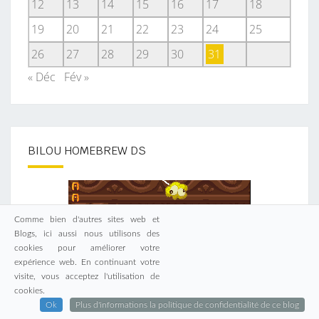
12
13
14
15
16
17
18
19
20
21
22
23
24
25
26
27
28
29
30
31
« Déc
Fév »
BILOU HOMEBREW DS
Comme bien d'autres sites web et
Blogs, ici aussi nous utilisons des
cookies pour améliorer votre
expérience web. En continuant votre
visite, vous acceptez l'utilisation de
cookies.
Ok
Plus d'informations la politique de confidentialité de ce blog