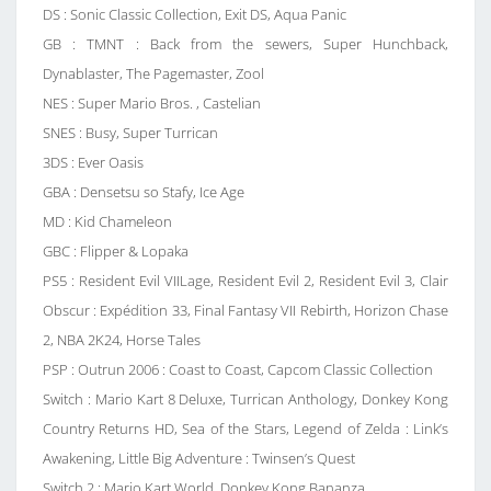
DS : Sonic Classic Collection, Exit DS, Aqua Panic
GB : TMNT : Back from the sewers, Super Hunchback,
Dynablaster, The Pagemaster, Zool
NES : Super Mario Bros. , Castelian
SNES : Busy, Super Turrican
3DS : Ever Oasis
GBA : Densetsu so Stafy, Ice Age
MD : Kid Chameleon
GBC : Flipper & Lopaka
PS5 : Resident Evil VIILage, Resident Evil 2, Resident Evil 3, Clair
Obscur : Expédition 33, Final Fantasy VII Rebirth, Horizon Chase
2, NBA 2K24, Horse Tales
PSP : Outrun 2006 : Coast to Coast, Capcom Classic Collection
Switch : Mario Kart 8 Deluxe, Turrican Anthology, Donkey Kong
Country Returns HD, Sea of the Stars, Legend of Zelda : Link’s
Awakening, Little Big Adventure : Twinsen’s Quest
Switch 2 : Mario Kart World, Donkey Kong Bananza