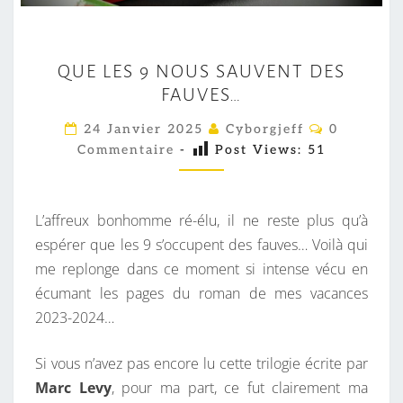
Q
QUE LES 9 NOUS SAUVENT DES
U
FAUVES…
E
L
C
24 Janvier 2025
Cyborgjeff
0
O
E
Commentaire
-
Post Views:
51
M
M
S
E
9
N
T
L’affreux bonhomme ré-élu, il ne reste plus qu’à
N
A
I
espérer que les 9 s’occupent des fauves… Voilà qui
O
R
me replonge dans ce moment si intense vécu en
U
E
S
écumant les pages du roman de mes vacances
S
2023-2024…
S
A
Si vous n’avez pas encore lu cette trilogie écrite par
U
Marc Levy
, pour ma part, ce fut clairement ma
V