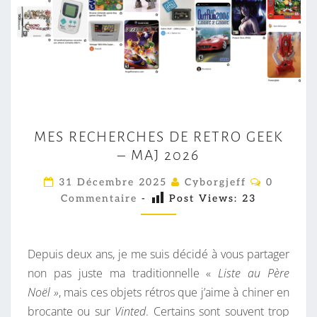
M
MES RECHERCHES DE RETRO GEEK
E
– MAJ 2026
S
R
C
31 Décembre 2025
Cyborgjeff
0
O
E
Commentaire
-
Post Views:
23
M
M
C
E
H
N
T
Depuis deux ans, je me suis décidé à vous partager
E
A
I
non pas juste ma traditionnelle «
Liste au Père
R
R
Noël »
, mais ces objets rétros que j’aime à chiner en
C
E
S
brocante ou sur
Vinted
. Certains sont souvent trop
H