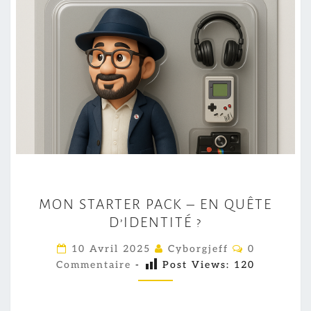
M
MON STARTER PACK – EN QUÊTE
O
D’IDENTITÉ ?
N
S
C
10 Avril 2025
Cyborgjeff
0
O
T
Commentaire
-
Post Views:
120
M
M
A
E
R
N