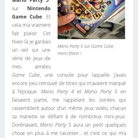
Mario Party 5
J
sur
Nintendo
2
Game Cube
. Et
0
cela m’a vraiment
2
fait plaisir. Cet
6
hiver-là je gardais
Mario Party 5 sur Game Cube,
un œil sur une
merci fiston !
série de jeux de
mes années
Game Cube
, une console pour laquelle j’avais
encore peu retrouvé de titres qui m’avaient marqué
à l’époque.
Mario Party 4
et
Mario Party 5
en
faisaient partie, me rappelant les soirées qui
rassemblent autour d’un même jeux vidéo, chacun
sa manette se défiant à de nombreux mini-jeux.
Dorénavant,
Mario Party 5
aura un petit quelques
chose en plus à me raconter… et c’est ce qui m’a