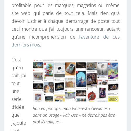
profitable pour les marques, magasins ou même
E
site web qui parle de tout cela. Mais rien qu’à
N
devoir justifier à chaque démarrage de poste tout
O
ceci montre que j’ai toujours une rancoeur, autant
Ë
qu’une incompréhension de
l’aventure de ces
L
derniers mois
.
–
2
C’est
0
qu’en
2
soit, j’ai
4
tout
une
série
d’idée
Bon en principe, mon Pinterest « Geekmas »
que
dans un usage « Fair Use » ne devrait pas être
problématique…
j’ajoute
tant