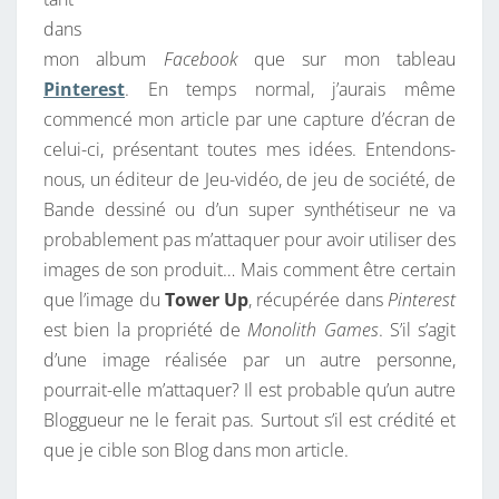
dans
mon album
Facebook
que sur mon tableau
Pinterest
. En temps normal, j’aurais même
commencé mon article par une capture d’écran de
celui-ci, présentant toutes mes idées. Entendons-
nous, un éditeur de Jeu-vidéo, de jeu de société, de
Bande dessiné ou d’un super synthétiseur ne va
probablement pas m’attaquer pour avoir utiliser des
images de son produit… Mais comment être certain
que l’image du
Tower Up
, récupérée dans
Pinterest
est bien la propriété de
Monolith Games
. S’il s’agit
d’une image réalisée par un autre personne,
pourrait-elle m’attaquer? Il est probable qu’un autre
Bloggueur ne le ferait pas. Surtout s’il est crédité et
que je cible son Blog dans mon article.