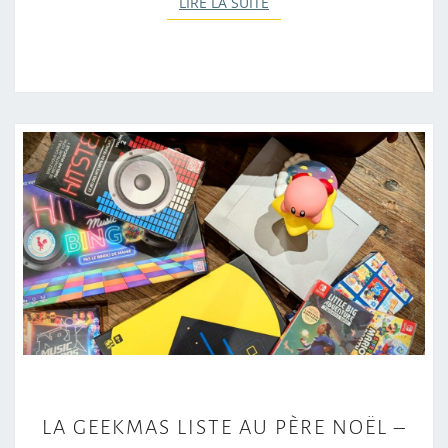
LIRE LA SUITE
LIRE LA SUITE
L
LA GEEKMAS LISTE AU PÈRE NOËL –
A