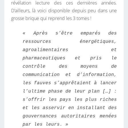
révélation lecture des ces dernières années.
E
D’ailleurs, là voici disponible depuis peu dans une
N
grosse brique qui reprend les 3 tomes !
T
D
« Après s’être emparés des
E
ressources énergétiques,
S
agroalimentaires et
F
A
pharmaceutiques et pris le
U
contrôle des moyens de
V
communication et d’information,
E
les fauves s’apprêtaient à lancer
S
l’ultime phase de leur plan […] :
…
s’offrir les pays les plus riches
et les asservir en installant des
gouvernances autoritaires menées
par les leurs. »