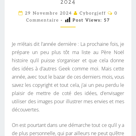
2024
G
E
C
29 Novembre 2024
Cyborgjeff
0
O
E
Commentaire
-
Post Views:
57
M
M
K
E
M
N
T
Je m’étais dit l’année dernière : La prochaine fois, je
A
A
I
prépare un peu plus tôt ma liste au Père Noël
S
R
histoire qu’il puisse s’organiser et que cela donne
L
E
S
des idées à d’autres Geek comme moi. Mais cette
I
année, avec tout le bazar de ces derniers mois, vous
S
savez les copyright et tout cela, j’ai un peu perdu le
T
plaisir de mettre de coté des idées, d’envisager
E
utiliser des images pour illustrer mes envies et mes
A
découvertes.
U
P
On est pourtant dans une démarche tout ce qu’il y a
È
de plus personnelle, qui par ailleurs ne peut qu’être
R