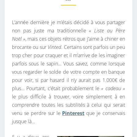
M
C
E
H
N
T
L’année dernière je m’étais décidé à vous partager
E
A
I
non pas juste ma traditionnelle «
Liste au Père
R
R
Noël »
, mais ces objets rétros que j’aime à chiner en
C
E
S
brocante ou sur
Vinted
. Certains sont parfois un peu
H
trop cher pour craquer et il m’arrive de les imaginer
E
parfois sous le sapin… Vous savez, comme lorsque
S
vous regarder le solde de votre compte en banque
D
pour voir, si par hasard il n’y aurait pas 1.000€ de
E
plus… Pourtant, c’était probablement le
« cadeau »
R
le plus difficile à trouver, voire simplement à en
E
comprendre toutes les subtilités à celui qui serait
T
venu se perdre sur le
Pinterest
que je conservais
R
jusque là…
O
G