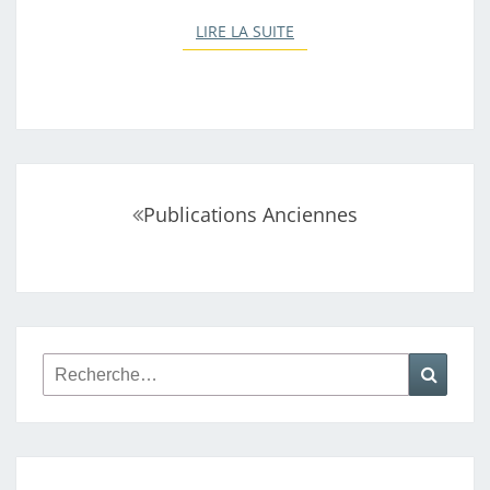
LIRE LA SUITE
LIRE LA SUITE
Navigation
Publications Anciennes
au
sein
des
articles
Rechercher :
Reche