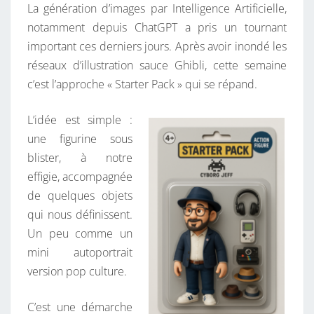
T
La génération d’images par Intelligence Artificielle,
T
A
I
notamment depuis ChatGPT a pris un tournant
E
R
important ces derniers jours. Après avoir inondé les
R
E
S
réseaux d’illustration sauce Ghibli, cette semaine
P
c’est l’approche « Starter Pack » qui se répand.
A
C
L’idée est simple :
K
une figurine sous
–
blister, à notre
E
effigie, accompagnée
N
de quelques objets
Q
qui nous définissent.
U
Un peu comme un
Ê
mini autoportrait
T
version pop culture.
E
D
C’est une démarche
’