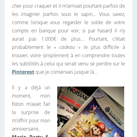
cher pour craquer et il m’arrivait pourtant parfois de
E
les imaginer parfois sous le sapin… Vous savez,
S
comme lorsque vous regarder le solde de votre
D
compte en banque pour voir, si par hasard il n’y
E
aurait pas 1.000€ de plus… Pourtant, c’était
R
probablement le
« cadeau »
le plus difficile à
E
trouver, voire simplement à en comprendre toutes
T
les subtilités à celui qui serait venu se perdre sur le
R
Pinterest
que je conservais jusque là…
O
G
Il y a déjà un
E
moment, mon
E
fiston m’avait fait
K
la surprise de
–
m’offrir pour mon
M
anniversaire,
A