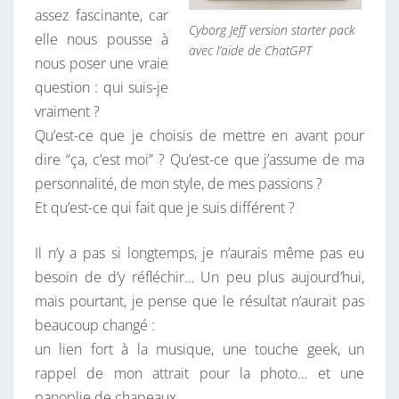
assez fascinante, car
I
Cyborg Jeff version starter pack
elle nous pousse à
D
avec l’aide de ChatGPT
nous poser une vraie
E
question : qui suis-je
N
vraiment ?
T
Qu’est-ce que je choisis de mettre en avant pour
I
dire “ça, c’est moi” ? Qu’est-ce que j’assume de ma
T
personnalité, de mon style, de mes passions ?
É
Et qu’est-ce qui fait que je suis différent ?
?
Il n’y a pas si longtemps, je n’aurais même pas eu
besoin de d’y réfléchir… Un peu plus aujourd’hui,
mais pourtant, je pense que le résultat n’aurait pas
beaucoup changé :
un lien fort à la musique, une touche geek, un
rappel de mon attrait pour la photo… et une
panoplie de chapeaux.