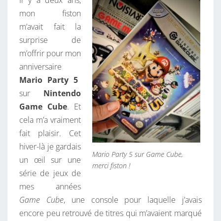
Il y a deux ans,
E
mon fiston
E
m’avait fait la
K
surprise de
–
m’offrir pour mon
M
anniversaire
A
Mario Party 5
J
sur
Nintendo
2
Game Cube
. Et
0
cela m’a vraiment
2
fait plaisir. Cet
5
hiver-là je gardais
Mario Party 5 sur Game Cube,
un œil sur une
merci fiston !
série de jeux de
mes années
Game Cube
, une console pour laquelle j’avais
encore peu retrouvé de titres qui m’avaient marqué