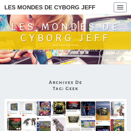
LES MONDES DE CYBORG JEFF
Togg
navig
LES MONDES DE
CYBORG JEFF
Ou La Vie D'un Papa(x4) Musicien, Vidéaste, Photographe
100% Connecté
Archives De
Tag:
Geek