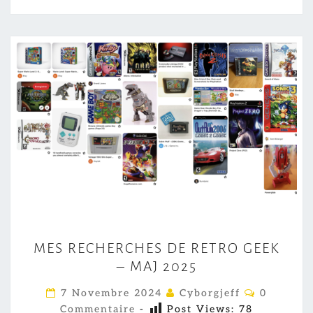
M
MES RECHERCHES DE RETRO GEEK
E
– MAJ 2025
S
R
C
7 Novembre 2024
Cyborgjeff
0
O
E
Commentaire
-
Post Views:
78
M