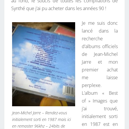
au fond, le soucis de toutes les compilations de
Synthé que j’ai pu acheter dans les années 90 !
Je me suis donc
lancé dans la
recherche
d’albums officiels
de Jean-Michel
Jarre et mon
premier achat
me laisse
perplexe.
L’album « Best
of » Images que
j’ai trouvé,
Jean-Michel Jarre – Rendez-vous
initialement sorti
initialement sorti en 1987 mais ici
en 1987 est en
en remaster 96khz – 24bits de