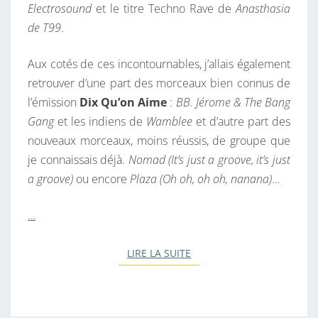
Electrosound
et le titre Techno Rave de
Anasthasia
de T99
.
Aux cotés de ces incontournables, j’allais également
retrouver d’une part des morceaux bien connus de
l’émission
Dix Qu’on Aime
:
BB. Jérome & The Bang
Gang
et les indiens de
Wamblee
et d’autre part des
nouveaux morceaux, moins réussis, de groupe que
je connaissais déjà.
Nomad (It’s just a groove, it’s just
a groove)
ou encore
Plaza (Oh oh, oh oh, nanana)
…
…
LIRE LA SUITE
LIRE LA SUITE