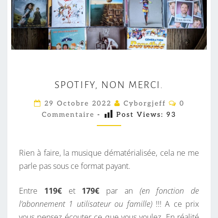
S
SPOTIFY, NON MERCI.
P
O
C
29 Octobre 2022
Cyborgjeff
0
O
T
Commentaire
-
Post Views:
93
M
M
I
E
F
N
T
Rien à faire, la musique dématérialisée, cela ne me
Y
A
I
parle pas sous ce format payant.
,
R
N
E
S
Entre
119€
et
179€
par an
(en fonction de
O
l’abonnement 1 utilisateur ou famille)
!!! A ce prix
N
vous pensez écouter ce que vous voulez. En réalité