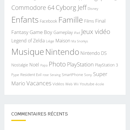
Commodore 64
Cyborg Jeff
Disney
Enfants
Famille
Final
Films
Facebook
Jeux vidéo
Fantasy
Game Boy
Gameplay
iPad
Legend of Zelda
Maison
Liège
Ma Snorkys
Musique
Nintendo
Nintendo DS
Photo
PlayStation
Noël
Nostalgie
PlayStation 3
Papa
Super
Resident Evil
SmartPhone
Pype
Seraing
Sony
rose
Vacances
Mario
Vidéos
Youtube
Web
Wii
école
COMMENTAIRES RÉCENTS