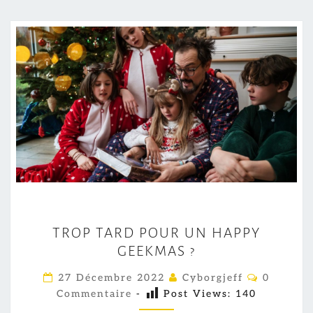
T
TROP TARD POUR UN HAPPY
R
GEEKMAS ?
O
P
C
27 Décembre 2022
Cyborgjeff
0
O
T
Commentaire
-
Post Views:
140
M
M