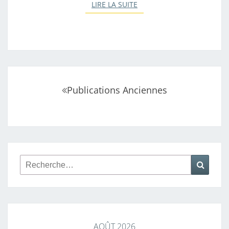
LIRE LA SUITE
LIRE LA SUITE
Navigation
Publications Anciennes
au
sein
des
articles
Rechercher :
Reche
AOÛT 2026