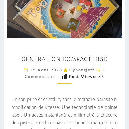
L
E
N
I
N
T
E
G
N
GÉNÉRATION COMPACT DISC
É
D
N
C
25 Août 2023
Cyborgjeff
1
O
O
É
Commentaire
-
Post Views:
85
M
!
M
R
E
A
N
T
Un son pure et cristallin, sans le moindre parasite ni
T
A
I
modification de vitesse. Une technologie de pointe
I
R
laser. Un accès instantané et millimétré à chacune
O
E
S
des pistes, voilà la nouveauté qui aura marqué mon
N