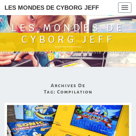
LES MONDES DE CYBORG JEFF
Togg
navig
LES MONDES DE
CYBORG JEFF
Ou La Vie D'un Papa(x4) Musicien, Vidéaste, Photographe
100% Connecté
Archives De
Tag:
Compilation