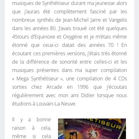
musiques de Synthétiseur durant ma jeunesse alors
H
E
S
que j’aurais été complètement fasciné par les
E
nombreux synthés de Jean-Michel Jarre et Vangelis
L
dans les années 80. J’avais trouvé cet été quelques
J
45tours d’Equinoxe et Oxygène et je m’étais même
A
étonné que ceux-ci datait des années 70 ! En
R
écoutant ces premières versions, j’étais très étonné
R
de la différence de sonorité entre celles-ci et les
E
musiques présentes dans ma super compilation
O
« Mega Synthétiseur », une compilation de 4 CDs
U
sorties chez Arcade en 1996 que j’écoutais
P
régulièrement avec mon ami Didier lorsque nous
A
étudions à Louvain-La-Neuve.
S
?
Il y a bonne
raison à cela,
même si cela