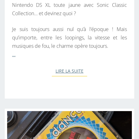
Nintendo DS XL toute jaune avec Sonic Classic
G
Collection… et devinez quoi ?
E
H
Je suis toujours aussi nul qu’à l’époque ! Mais
O
qu’importe, entre les loopings, la vitesse et les
G
musiques de fou, le charme opère toujours.
S
…
U
R
LIRE LA SUITE
LIRE LA SUITE
U
N
E
C
O
N
S
O