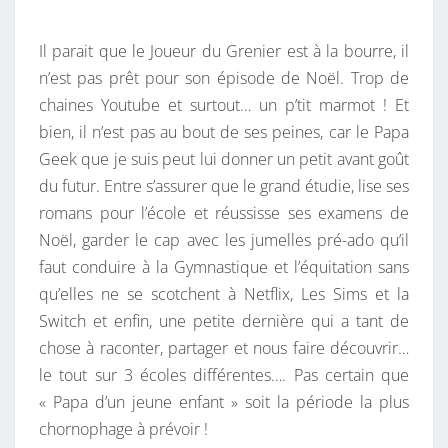
A
E
R
N
T
Il parait que le Joueur du Grenier est à la bourre, il
D
A
I
n’est pas prêt pour son épisode de Noël. Trop de
P
R
chaines Youtube et surtout… un p’tit marmot ! Et
O
E
S
bien, il n’est pas au bout de ses peines, car le Papa
U
Geek que je suis peut lui donner un petit avant goût
R
du futur. Entre s’assurer que le grand étudie, lise ses
U
romans pour l’école et réussisse ses examens de
N
Noël, garder le cap avec les jumelles pré-ado qu’il
H
faut conduire à la Gymnastique et l’équitation sans
A
qu’elles ne se scotchent à Netflix, Les Sims et la
P
Switch et enfin, une petite dernière qui a tant de
P
chose à raconter, partager et nous faire découvrir…
Y
le tout sur 3 écoles différentes…. Pas certain que
G
« Papa d’un jeune enfant » soit la période la plus
E
chornophage à prévoir !
E