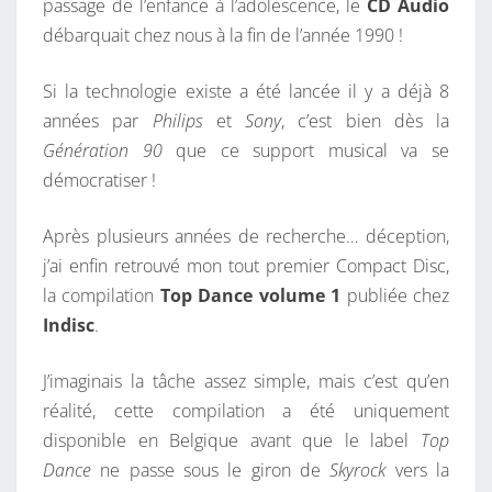
passage de l’enfance à l’adolescence, le
CD Audio
C
débarquait chez nous à la fin de l’année 1990 !
O
M
Si la technologie existe a été lancée il y a déjà 8
P
années par
Philips
et
Sony
, c’est bien dès la
A
Génération 90
que ce support musical va se
C
démocratiser !
T
D
Après plusieurs années de recherche… déception,
I
j’ai enfin retrouvé mon tout premier Compact Disc,
S
la compilation
Top Dance volume 1
publiée chez
C
Indisc
.
J’imaginais la tâche assez simple, mais c’est qu’en
réalité, cette compilation a été uniquement
disponible en Belgique avant que le label
Top
Dance
ne passe sous le giron de
Skyrock
vers la