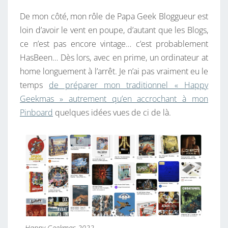
K
De mon côté, mon rôle de Papa Geek Bloggueur est
M
loin d’avoir le vent en poupe, d’autant que les Blogs,
A
ce n’est pas encore vintage… c’est probablement
S
HasBeen… Dès lors, avec en prime, un ordinateur at
?
home longuement à l’arrêt. Je n’ai pas vraiment eu le
temps
de préparer mon traditionnel « Happy
Geekmas » autrement qu’en accrochant à mon
Pinboard
quelques idées vues de ci de là.
Happy Geekmas 2022