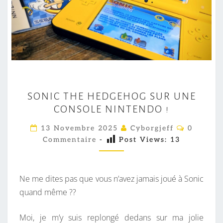
S
SONIC THE HEDGEHOG SUR UNE
O
CONSOLE NINTENDO !
N
I
C
13 Novembre 2025
Cyborgjeff
0
O
C
Commentaire
-
Post Views:
13
M
M
T
E
H
N
T
Ne me dites pas que vous n’avez jamais joué à Sonic
E
A
I
quand même ??
H
R
E
E
S
Moi, je m’y suis replongé dedans sur ma jolie
D