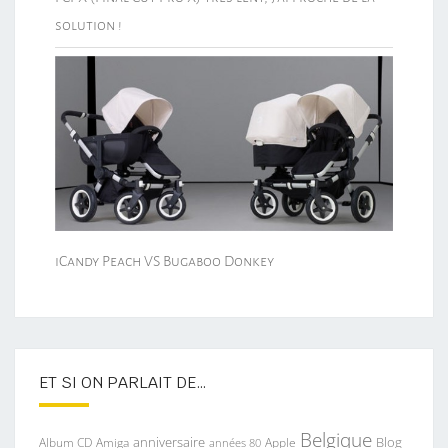
solution !
iCandy Peach VS Bugaboo Donkey
ET SI ON PARLAIT DE…
Belgique
anniversaire
Blog
Album CD
Apple
Amiga
années 80