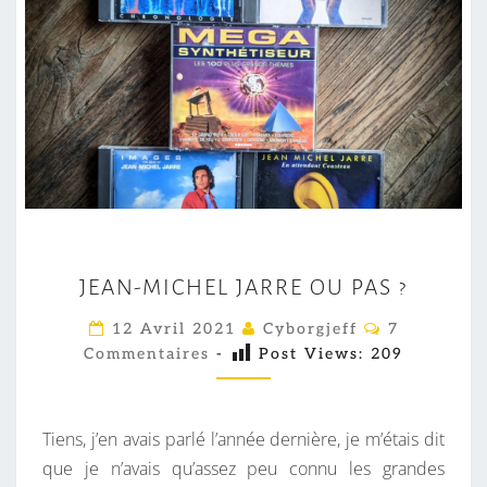
J
JEAN-MICHEL JARRE OU PAS ?
E
A
C
12 Avril 2021
Cyborgjeff
7
O
N
Commentaires
-
Post Views:
209
M
M
-
E
M
N
T
Tiens, j’en avais parlé l’année dernière, je m’étais dit
I
A
I
que je n’avais qu’assez peu connu les grandes
C
R