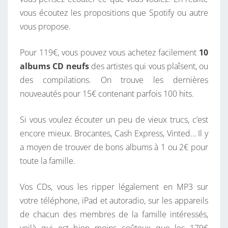
M
vous écoutez les propositions que Spotify ou autre
E
vous propose.
R
C
Pour 119€, vous pouvez vous achetez facilement
10
I
albums CD neufs
des artistes qui vous plaîsent, ou
.
des compilations. On trouve les dernières
nouveautés pour 15€ contenant parfois 100 hits.
Si vous voulez écouter un peu de vieux trucs, c’est
encore mieux. Brocantes, Cash Express, Vinted… Il y
a moyen de trouver de bons albums à 1 ou 2€ pour
toute la famille.
Vos CDs, vous les ripper légalement en MP3 sur
votre téléphone, iPad et autoradio, sur les appareils
de chacun des membres de la famille intéressés,
voilà qui est bien moins coûteux que les 179€