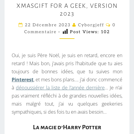
XMASGIFT FOR A GEEK, VERSION
M
2023
A
S
C
22 Décembre 2023
Cyborgjeff
0
O
G
Commentaire
-
Post Views:
102
M
M
I
E
F
N
T
Oui, je suis Père Noël, je suis en retard, encore en
T
A
I
retard ! Mais bon, j’avais pris l’habitude que tu aies
F
R
toujours de bonnes idées, que tu suives mon
O
E
S
Pinterest
, et mes bons plans…. j’ai donc commencé
R
à
dépoussiérer la liste de l’année dernière
… Je n’ai
A
pas vraiment réfléchi à de grandes nouvelles idées,
G
mais malgré tout, j’ai vu quelques geekeries
E
sympathiques, si des fois tu en avais besoin…
E
K
La magie d’Harry Potter
,