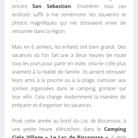
encore
San Sebastian
. Enumérer tous ces
E
endroits suffit à me remémorer les souvenirs et
S
photos magnifiques qui me donnaient envie de
L
retourner dans la région.
A
N
Mais en 6 années, les enfants ont bien grandi. Des
D
vacances où l’on fait une à deux heures de route
E
tous les jours pour partir en visite, cela ne colle plus
S
vraiment à la réalité de famille. Ils aiment retrouver
leurs amis à la piscine ou à la plage, s’amuser aux
soirées organisées dans le camping, grimper sur
leur vélo. Cela change évidemment la manière de
préparer et d’organiser les vacances.
Posé cette année au bord du
Lac de Biscarosse
, à
une petite heure d’
Arcachon
, dans le
Camping
Ciela Village « Le Lac de Biscarosse »
, il était