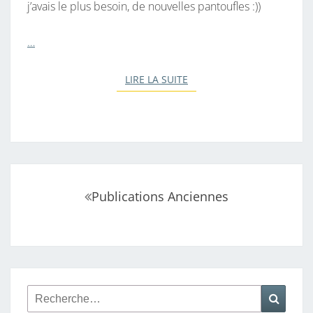
j’avais le plus besoin, de nouvelles pantoufles :))
…
LIRE LA SUITE
LIRE LA SUITE
Navigation
Publications Anciennes
au
sein
des
articles
Rechercher :
Reche