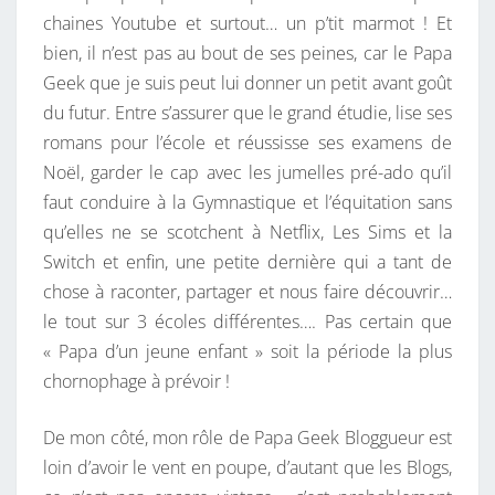
R
chaines Youtube et surtout… un p’tit marmot ! Et
O
E
S
bien, il n’est pas au bout de ses peines, car le Papa
U
Geek que je suis peut lui donner un petit avant goût
R
du futur. Entre s’assurer que le grand étudie, lise ses
U
romans pour l’école et réussisse ses examens de
N
Noël, garder le cap avec les jumelles pré-ado qu’il
H
faut conduire à la Gymnastique et l’équitation sans
A
qu’elles ne se scotchent à Netflix, Les Sims et la
P
Switch et enfin, une petite dernière qui a tant de
P
chose à raconter, partager et nous faire découvrir…
Y
le tout sur 3 écoles différentes…. Pas certain que
G
« Papa d’un jeune enfant » soit la période la plus
E
chornophage à prévoir !
E
K
De mon côté, mon rôle de Papa Geek Bloggueur est
M
loin d’avoir le vent en poupe, d’autant que les Blogs,
A