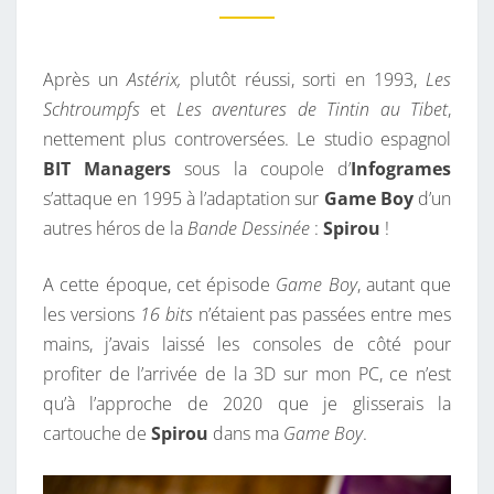
M
O
E
U
N
T
Après un
Astérix,
plutôt réussi, sorti en 1993,
Les
,
A
I
Schtroumpfs
et
Les aventures de Tintin au Tibet
,
M
R
nettement plus controversées. Le studio espagnol
I
E
S
BIT Managers
sous la coupole d’
Infogrames
S
s’attaque en 1995 à l’adaptation sur
Game Boy
d’un
S
autres héros de la
Bande Dessinée
:
Spirou
!
I
O
A cette époque, cet épisode
Game Boy
, autant que
N
les versions
16 bits
n’étaient pas passées entre mes
E
mains, j’avais laissé les consoles de côté pour
N
profiter de l’arrivée de la 3D sur mon PC, ce n’est
N
qu’à l’approche de 2020 que je glisserais la
U
cartouche de
Spirou
dans ma
Game Boy
.
I
E