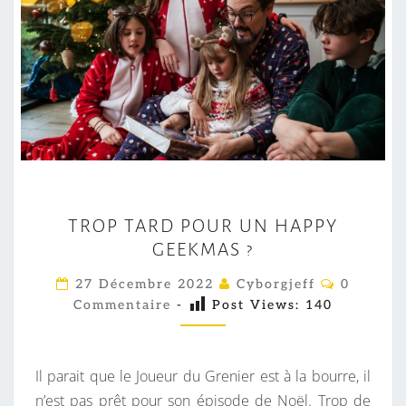
T
TROP TARD POUR UN HAPPY
R
GEEKMAS ?
O
P
C
27 Décembre 2022
Cyborgjeff
0
O
T
Commentaire
-
Post Views:
140
M
M
A
E
R
N
T
Il parait que le Joueur du Grenier est à la bourre, il
D
A
I
n’est pas prêt pour son épisode de Noël. Trop de
P