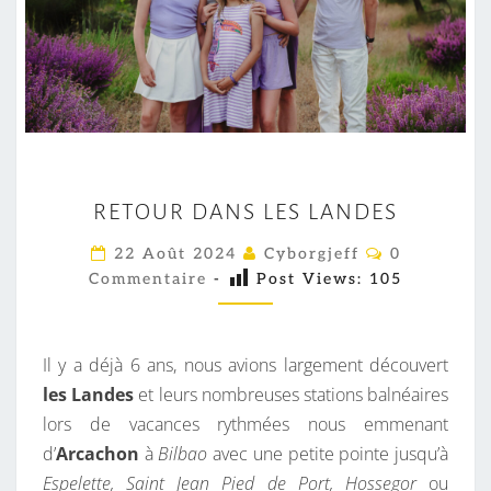
R
RETOUR DANS LES LANDES
E
T
C
22 Août 2024
Cyborgjeff
0
O
O
Commentaire
-
Post Views:
105
M
M
U
E
R
N
T
Il y a déjà 6 ans, nous avions largement découvert
D
A
I
les Landes
et leurs nombreuses stations balnéaires
A
R
lors de vacances rythmées nous emmenant
N
E
S
d’
Arcachon
à
Bilbao
avec une petite pointe jusqu’à
S
Espelette, Saint Jean Pied de Port, Hossegor
ou
L