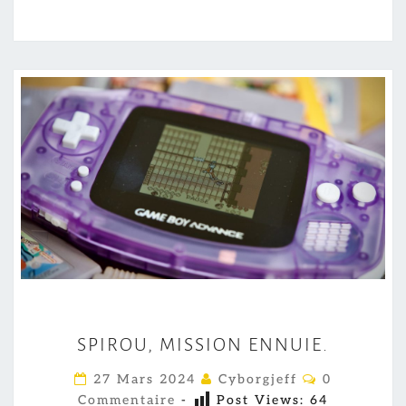
S
SPIROU, MISSION ENNUIE.
P
I
C
27 Mars 2024
Cyborgjeff
0
O
R
Commentaire
-
Post Views:
64
M