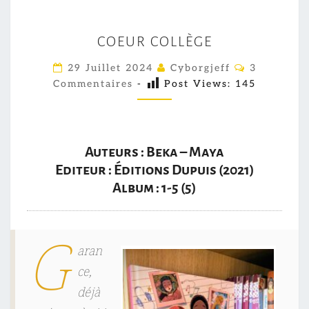
C
COEUR COLLÈGE
O
E
C
29 Juillet 2024
Cyborgjeff
3
O
U
Commentaires
-
Post Views:
145
M
M
R
E
C
N
T
O
A
Auteurs : Beka – Maya
I
L
R
Editeur : Éditions Dupuis (2021)
L
E
Album : 1-5 (5)
S
È
G
G
E
aran
ce,
déjà