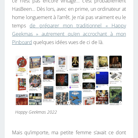
ce n’est pas encore vintage… c’est probablement
S
HasBeen… Dès lors, avec en prime, un ordinateur at
?
home longuement à l’arrêt. Je n’ai pas vraiment eu le
temps
de préparer mon traditionnel « Happy
Geekmas » autrement qu’en accrochant à mon
Pinboard
quelques idées vues de ci de là.
Happy Geekmas 2022
Mais qu’importe, ma petite femme s’avait ce dont