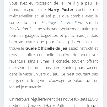
V
Vous avez eu l’occasion de le lire il y a peu, le
E
monde magique de
Harry Potter
continue de
R
m’émerveiller et j’ai été plus que comblé avec la
S
sortie du jeu
L’Héritage de Poudlard
sur la
I
PlayStation 5
. Je ne suis pas spécialement attiré par
O
tous les gadgets, baguettes et pulls, mais je dois
N
bien admettre que pour l’avoir pris en main, je
2
trouve le
Guide Officielle du jeu
assez instructif et
0
réussi. Il offre une belle manière de poursuivre
2
l’aventure sans allumer la console, tout en offrant
3
une série d’informations intéressantes pour avancer
dans le vaste univers du jeu. Ce n’est pourtant pas
en général le genre d’ouvrage vidéoludique sur
lequel je m’attarde.
On retrouve régulièrement des nouveaux sets LEGO
dédiés à l’Univers d’Harry Potter. Je ne les trouve