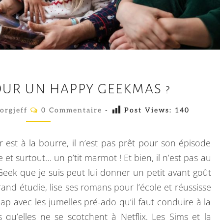
T
OUR UN HAPPY GEEKMAS ?
R
O
C
orgjeff
0 Commentaire
-
Post Views:
140
O
P
M
M
T
E
r est à la bourre, il n’est pas prêt pour son épisode
N
A
T
et surtout… un p’tit marmot ! Et bien, il n’est pas au
A
R
Geek que je suis peut lui donner un petit avant goût
I
D
R
rand étudie, lise ses romans pour l’école et réussisse
E
P
S
p avec les jumelles pré-ado qu’il faut conduire à la
O
 qu’elles ne se scotchent à Netflix, Les Sims et la