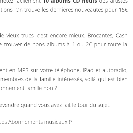
hetez facilement
10 albums CD neufs
des artistes
M
ations. On trouve les dernières nouveautés pour 15€
E
R
C
e vieux trucs, c’est encore mieux. Brocantes, Cash
I
de trouver de bons albums à 1 ou 2€ pour toute la
.
ment en MP3 sur votre téléphone, iPad et autoradio,
membres de la famille intéressés, voilà qui est bien
onnement famille non ?
endre quand vous avez fait le tour du sujet.
e ces Abonnements musicaux !?