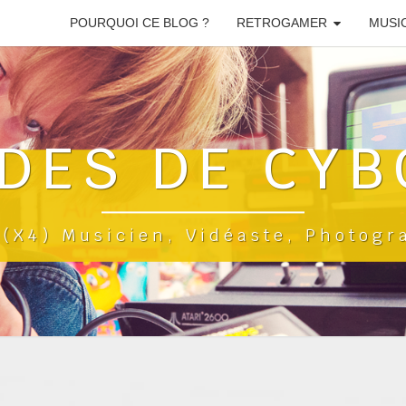
POURQUOI CE BLOG ?
RETROGAMER
MUSI
DES DE CYB
a(x4) Musicien, Vidéaste, Photog