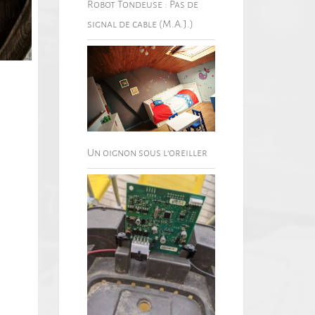
Robot Tondeuse : Pas de
signal de cable (M.A.J.)
Un oignon sous l’oreiller