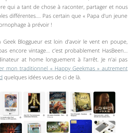
U
ère qui a tant de chose à raconter, partager et nous
R
oles différentes…. Pas certain que « Papa d’un jeune
U
hornophage à prévoir !
N
H
Geek Bloggueur est loin d’avoir le vent en poupe,
A
t pas encore vintage… c’est probablement HasBeen…
P
inateur at home longuement à l’arrêt. Je n’ai pas
P
er mon traditionnel « Happy Geekmas » autrement
Y
d
quelques idées vues de ci de là.
G
E
E
K
M
A