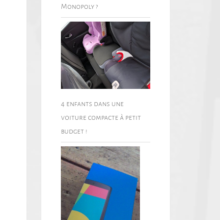
Monopoly ?
4 enfants dans une
voiture compacte à petit
budget !