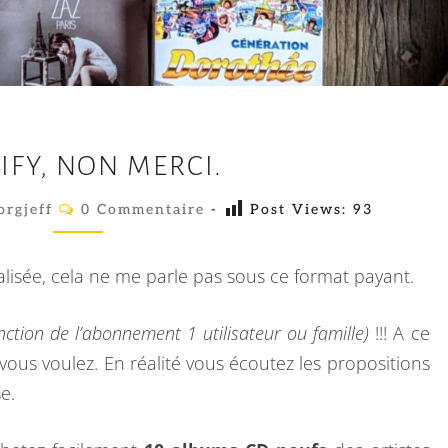
S
IFY, NON MERCI.
P
O
C
orgjeff
0 Commentaire
-
Post Views:
93
O
T
M
M
I
E
alisée, cela ne me parle pas sous ce format payant.
N
F
T
A
Y
nction de l’abonnement 1 utilisateur ou famille)
!!! A ce
I
R
,
ous voulez. En réalité vous écoutez les propositions
E
N
S
e.
O
N