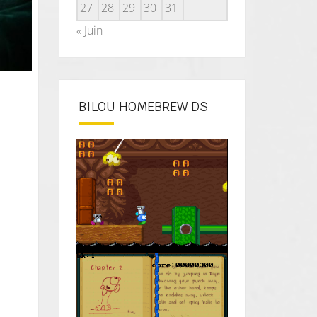
27
28
29
30
31
« Juin
BILOU HOMEBREW DS