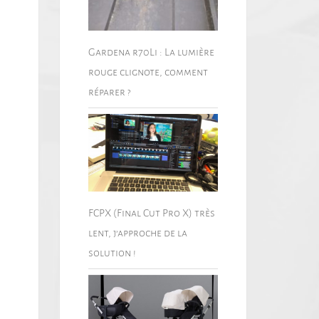
Gardena r70Li : La lumière
rouge clignote, comment
réparer ?
FCPX (Final Cut Pro X) très
lent, j’approche de la
solution !