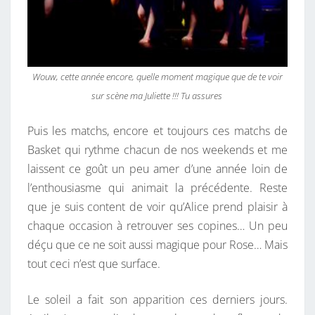
Wouw, cette année encore, quelle moment magique que de te voir
sur scène ma Juliette !!! Tu assures
Puis les matchs, encore et toujours ces matchs de
Basket qui rythme chacun de nos weekends et me
laissent ce goût un peu amer d’une année loin de
l’enthousiasme qui animait la précédente. Reste
que je suis content de voir qu’Alice prend plaisir à
chaque occasion à retrouver ses copines… Un peu
déçu que ce ne soit aussi magique pour Rose… Mais
tout ceci n’est que surface.
Le soleil a fait son apparition ces derniers jours.