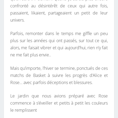
I
confronté au désintérêt de ceux qui autre fois,
N
passaient, likaient, partageaient un petit de leur
T
univers.
E
M
Parfois, remonter dans le temps me giffle un peu
P
plus sur les années qui ont passés, sur tout ce qui,
S
alors, me faisait vibrer et qui aujourd’hui, rien n’y fait
.
ne me fait plus envie..
Mais qu’importe, l’hiver se termine, ponctués de ces
matchs de Basket à suivre les progrès d’Alice et
Rose… avec parfois déceptions et blessures.
Le jardin que nous avions préparé avec Rose
commence à s’éveiller et petits à petit les couleurs
le remplissent