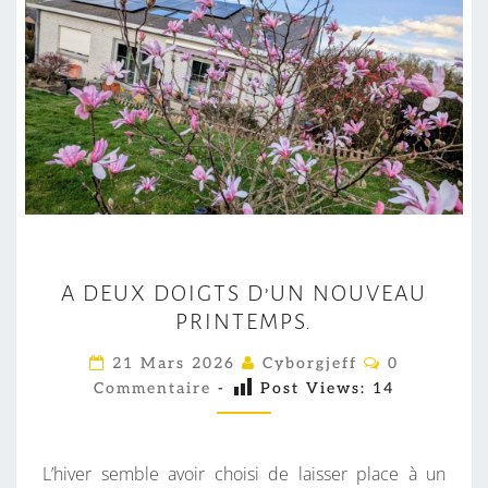
A
A DEUX DOIGTS D’UN NOUVEAU
D
PRINTEMPS.
E
U
C
21 Mars 2026
Cyborgjeff
0
O
X
Commentaire
-
Post Views:
14
M
M
D
E
O
N
T
L’hiver semble avoir choisi de laisser place à un
I
A