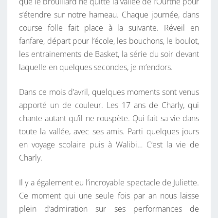
que le brouillard ne quitte la vallée de l’Ourthe pour
U
s’étendre sur notre hameau. Chaque journée, dans
B
course folle fait place à la suivante. Réveil en
O
fanfare, départ pour l’école, les bouchons, le boulot,
U
les entrainements de Basket, la série du soir devant
T
laquelle en quelques secondes, je m’endors.
D
’
Dans ce mois d’avril, quelques moments sont venus
A
apporté un de couleur. Les 17 ans de Charly, qui
V
chante autant qu’il ne rouspète. Qui fait sa vie dans
R
toute la vallée, avec ses amis. Parti quelques jours
I
en voyage scolaire puis à Walibi… C’est la vie de
L
Charly.
Il y a également eu l’incroyable spectacle de Juliette.
Ce moment qui une seule fois par an nous laisse
plein d’admiration sur ses performances de