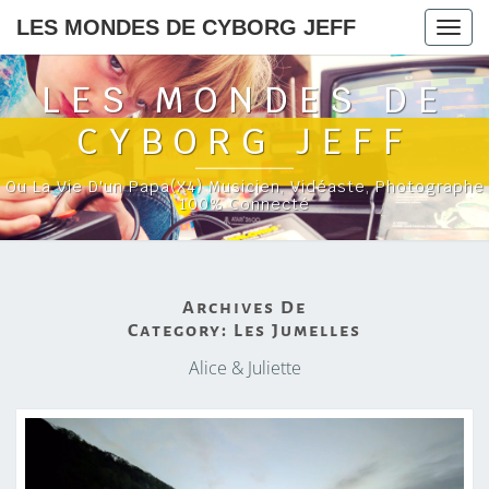
LES MONDES DE CYBORG JEFF
Togg
navig
LES MONDES DE
CYBORG JEFF
Ou La Vie D'un Papa(x4) Musicien, Vidéaste, Photographe
100% Connecté
Archives De
Category:
Les Jumelles
Alice & Juliette