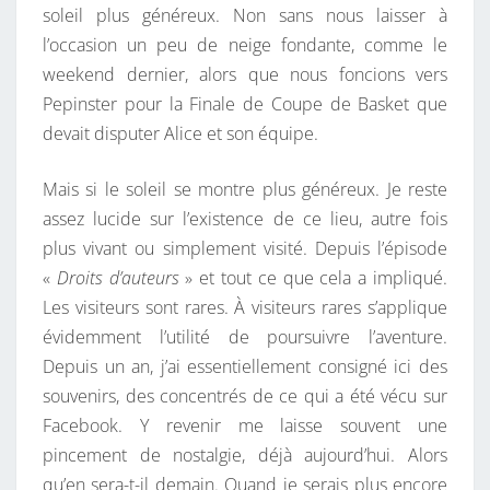
I
soleil plus généreux. Non sans nous laisser à
G
R
l’occasion un peu de neige fondante, comme le
T
E
S
weekend dernier, alors que nous foncions vers
S
Pepinster pour la Finale de Coupe de Basket que
D
devait disputer Alice et son équipe.
’
U
Mais si le soleil se montre plus généreux. Je reste
N
assez lucide sur l’existence de ce lieu, autre fois
N
plus vivant ou simplement visité. Depuis l’épisode
O
«
Droits d’auteurs
» et tout ce que cela a impliqué.
U
Les visiteurs sont rares. À visiteurs rares s’applique
V
évidemment l’utilité de poursuivre l’aventure.
E
Depuis un an, j’ai essentiellement consigné ici des
A
souvenirs, des concentrés de ce qui a été vécu sur
U
Facebook. Y revenir me laisse souvent une
P
pincement de nostalgie, déjà aujourd’hui. Alors
R
qu’en sera-t-il demain. Quand je serais plus encore