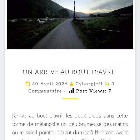
O
ON ARRIVE AU BOUT D’AVRIL
N
A
C
30 Avril 2026
Cyborgjeff
0
O
R
Commentaire
-
Post Views:
7
M
M
R
E
I
N
T
J’arrive au bout d’avril, les deux pieds dans cette
V
A
I
forme de mélancolie un peu brumeuse des matins
E
R
où le soleil pointe le bout du nez à l’horizon, avant
A
E
S