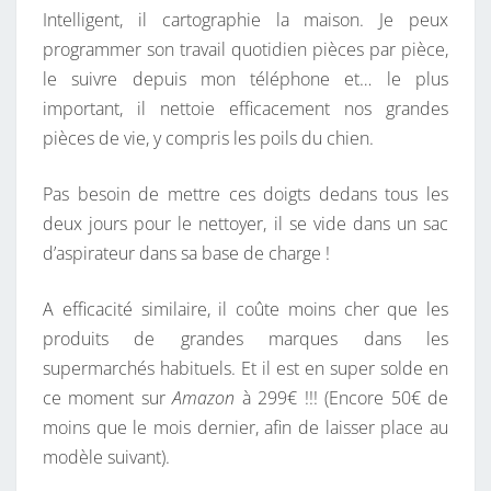
B
Intelligent, il cartographie la maison. Je peux
O
programmer son travail quotidien pièces par pièce,
T
le suivre depuis mon téléphone et… le plus
P
important, il nettoie efficacement nos grandes
O
pièces de vie, y compris les poils du chien.
U
Pas besoin de mettre ces doigts dedans tous les
R
deux jours pour le nettoyer, il se vide dans un sac
L
d’aspirateur dans sa base de charge !
A
F
A efficacité similaire, il coûte moins cher que les
Ê
produits de grandes marques dans les
T
supermarchés habituels. Et il est en super solde en
E
ce moment sur
Amazon
à 299€ !!! (Encore 50€ de
D
moins que le mois dernier, afin de laisser place au
E
modèle suivant).
S