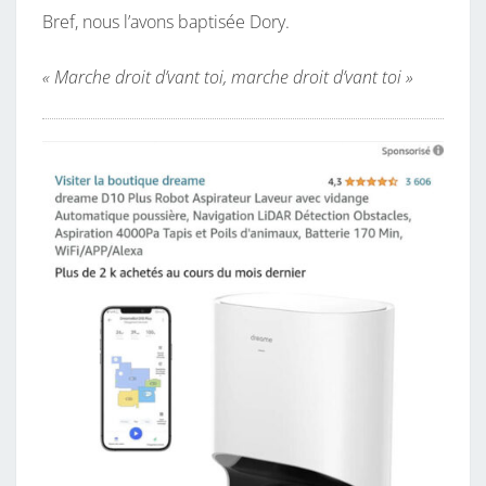
P
Bref, nous l’avons baptisée Dory.
È
R
« Marche droit d’vant toi, marche droit d’vant toi »
E
S