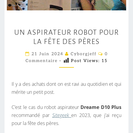
U
UN ASPIRATEUR ROBOT POUR
N
LA FÊTE DES PÈRES
A
S
C
21 Juin 2024
Cyborgjeff
0
P
O
Commentaire
-
Post Views:
15
M
I
M
E
R
N
A
T
Il y a des achats dont on est ravi au quotidien et qui
A
T
I
mérite un petit post.
R
E
E
S
U
C’est le cas du robot aspirateur
Dreame D10 Plus
R
recommandé par
Sitegeek
en 2023, que j’ai reçu
R
pour la fête des pères.
O