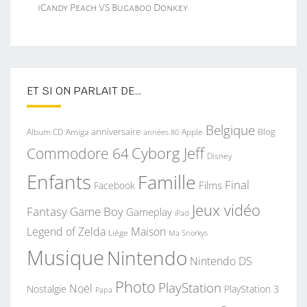
iCandy Peach VS Bugaboo Donkey
ET SI ON PARLAIT DE…
Belgique
anniversaire
Blog
Album CD
Apple
Amiga
années 80
Commodore 64
Cyborg Jeff
Disney
Enfants
Famille
Final
Films
Facebook
Jeux vidéo
Fantasy
Game Boy
Gameplay
iPad
Legend of Zelda
Maison
Liège
Ma Snorkys
Musique
Nintendo
Nintendo DS
Photo
PlayStation
Noël
Nostalgie
PlayStation 3
Papa