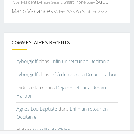
Super
Resident Evil
SmartPhone
Pype
Seraing
Sony
rose
Vacances
Mario
Vidéos
Youtube
Web
Wii
école
COMMENTAIRES RÉCENTS
cyborgjeff
dans
Enfin un retour en Occitanie
cyborgjeff
dans
Déjà de retour à Dream Harbor
Dirk Lardaux
dans
Déjà de retour à Dream
Harbor
Agnès-Lou Baptiste
dans
Enfin un retour en
Occitanie
cj
dans
Muraille de Chine