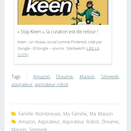
« Stay Keen », la curation est de retour !
Keen : un réseau social comme Pinterest, créé par
Google - ©Google -- source : SiteGeek.fr
(LIRE LA
SUITE)
Tags :
Amazon
,
Dreame
,
Maison
,
Sitegeek
,
aspirateur
,
aspirateur robot
Famille Nombreuse
,
Ma Famille
,
Ma Maison
Amazon
,
Aspirateur
,
Aspirateur Robot
,
Dreame
,
Maison
,
Sitegeek