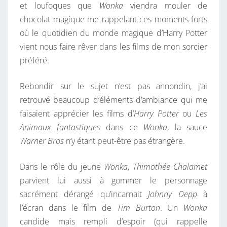
et loufoques que
Wonka
viendra mouler de
chocolat magique me rappelant ces moments forts
où le quotidien du monde magique d’Harry Potter
vient nous faire rêver dans les films de mon sorcier
préféré.
Rebondir sur le sujet n’est pas annondin, j’ai
retrouvé beaucoup d’éléments d’ambiance qui me
faisaient apprécier les films d’
Harry Potter
ou
Les
Animaux fantastiques
dans ce
Wonka
, la sauce
Warner Bros
n’y étant peut-être pas étrangère.
Dans le rôle du jeune
Wonka
,
Thimothée Chalamet
parvient lui aussi à gommer le personnage
sacrément dérangé qu’incarnait
Johnny Depp
à
l’écran dans le film de
Tim Burton
. Un
Wonka
candide mais rempli d’espoir (qui rappelle