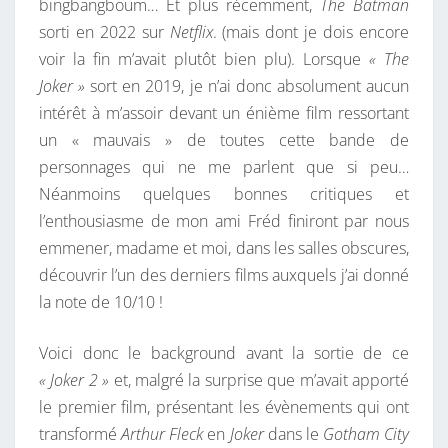
bingbangboum… Et plus récemment,
The Batman
sorti en 2022 sur
Netflix
. (mais dont je dois encore
voir la fin m’avait plutôt bien plu). Lorsque
« The
Joker »
sort en 2019, je n’ai donc absolument aucun
intérêt à m’assoir devant un énième film ressortant
un « mauvais » de toutes cette bande de
personnages qui ne me parlent que si peu…
Néanmoins quelques bonnes critiques et
l’enthousiasme de mon ami Fréd finiront par nous
emmener, madame et moi, dans les salles obscures,
découvrir l’un des derniers films auxquels j’ai donné
la note de 10/10 !
Voici donc le background avant la sortie de ce
« Joker 2 »
et, malgré la surprise que m’avait apporté
le premier film, présentant les évènements qui ont
transformé
Arthur Fleck
en
Joker
dans le
Gotham City