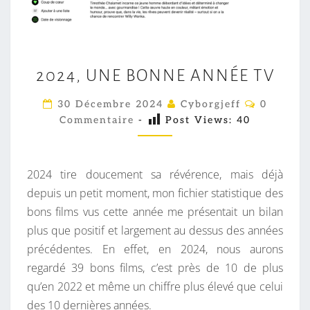
2
2024, UNE BONNE ANNÉE TV
0
2
C
30 Décembre 2024
Cyborgjeff
0
O
4
Commentaire
-
Post Views:
40
M
,
M
E
U
N
T
N
2024 tire doucement sa révérence, mais déjà
A
E
I
depuis un petit moment, mon fichier statistique des
R
B
bons films vus cette année me présentait un bilan
E
S
O
plus que positif et largement au dessus des années
N
précédentes. En effet, en 2024, nous aurons
N
regardé 39 bons films, c’est près de 10 de plus
E
qu’en 2022 et même un chiffre plus élevé que celui
A
des 10 dernières années.