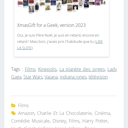
XmasGift for a Geek, version 2023
Oui, je suis Père Noël, je suis en retard, encore en
retard ! Mais bon, j'avais pris l'habitude que tu
(LIRE
LA SUITE)
Tags :
Films
,
Kinepolis
,
La planète des singes
,
Lady
Gaga
,
Star Wars
,
Vaiana
,
indiana jones
,
télévision
Films
Amazon
,
Charlie Et La Chocolaterie
,
Cinéma
,
Comédie Musicale
,
Disney
,
Films
,
Harry Potter
,