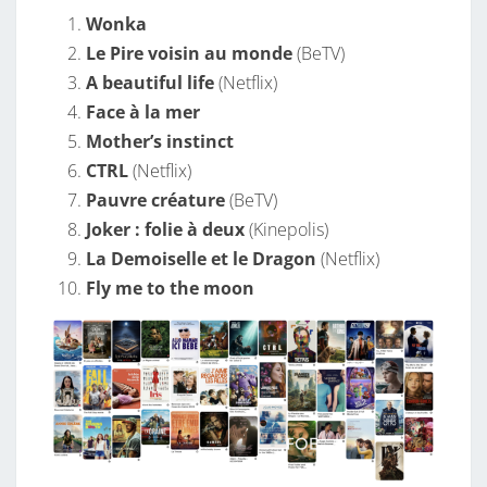
Wonka
Le Pire voisin au monde
(BeTV)
A beautiful life
(Netflix)
Face à la mer
Mother’s instinct
CTRL
(Netflix)
Pauvre créature
(BeTV)
Joker : folie à deux
(Kinepolis)
La Demoiselle et le Dragon
(Netflix)
Fly me to the moon