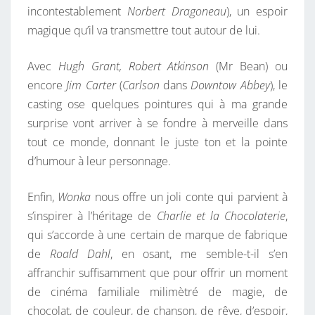
incontestablement
Norbert Dragoneau
), un espoir
magique qu’il va transmettre tout autour de lui.
Avec
Hugh Grant, Robert Atkinson
(Mr Bean) ou
encore
Jim Carter
(
Carlson
dans
Downtow Abbey
), le
casting ose quelques pointures qui à ma grande
surprise vont arriver à se fondre à merveille dans
tout ce monde, donnant le juste ton et la pointe
d’humour à leur personnage.
Enfin,
Wonka
nous offre un joli conte qui parvient à
s’inspirer à l’héritage de
Charlie et la Chocolaterie
,
qui s’accorde à une certain de marque de fabrique
de
Roald Dahl
, en osant, me semble-t-il s’en
affranchir suffisamment que pour offrir un moment
de cinéma familiale milimètré de magie, de
chocolat, de couleur, de chanson, de rêve, d’espoir,