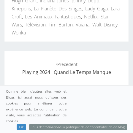
Hugh Grant
,
Indiana Jones
,
Johnny Depp
,
Kinepolis
,
La Planète Des Singes
,
Lady Gaga
,
Lara
Croft
,
Les Animaux Fantastiques
,
Netflix
,
Star
Wars
,
Télévision
,
Tim Burton
,
Vaiana
,
Walt Disney
,
Wonka
Navigation
Précédent
d'article
Playing 2024 : Quand Le Temps Manque
Suivant
Comme bien d'autres sites web et
Planifications Bloquées Sur L’aspirateur Dreame
Blogs, ici aussi nous utilisons des
cookies pour améliorer votre
D10 Plus
expérience web. En continuant votre
visite, vous acceptez l'utilisation de
cookies.
Ok
Plus d'informations la politique de confidentialité de ce blog