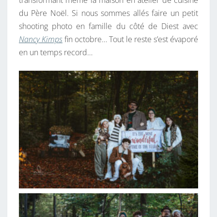
transformant même la maison en atelier de cuisine
D
du Père Noël. Si nous sommes allés faire un petit
’
shooting photo en famille du côté de Diest avec
A
Nancy Kimps
fin octobre… Tout le reste s’est évaporé
T
en un temps record…
T
E
N
D
R
E
N
O
Ë
L
!