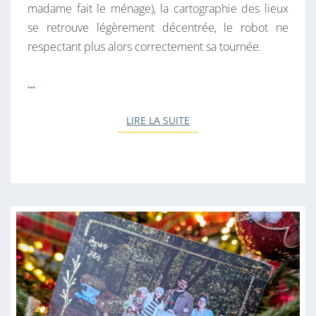
E
madame fait le ménage), la cartographie des lieux
D
se retrouve légèrement décentrée, le robot ne
1
respectant plus alors correctement sa tournée.
0
P
…
L
U
LIRE LA SUITE
LIRE LA SUITE
S