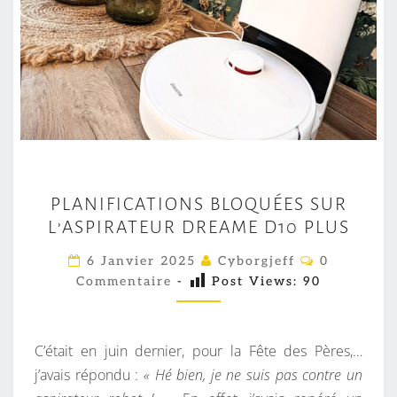
P
PLANIFICATIONS BLOQUÉES SUR
L
L’ASPIRATEUR DREAME D10 PLUS
A
N
C
6 Janvier 2025
Cyborgjeff
0
O
I
Commentaire
-
Post Views:
90
M
M
F
E
I
N
T
C’était en juin dernier, pour la Fête des Pères,…
C
A
I
j’avais répondu :
« Hé bien, je ne suis pas contre un
A
R