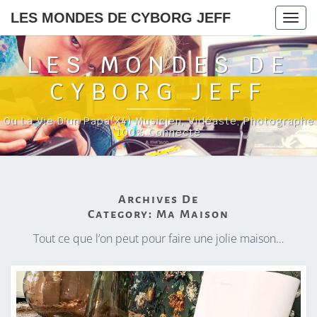
LES MONDES DE CYBORG JEFF
Togg
navig
LES MONDES DE
CYBORG JEFF
Ou La Vie D'un Papa(x4) Musicien, Vidéaste, Photographe
100% Connecté
Archives De
Category:
Ma Maison
Tout ce que l’on peut pour faire une jolie maison…