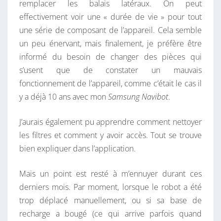
remplacer les balais latéraux. On peut
’
effectivement voir une « durée de vie » pour tout
A
une série de composant de l’appareil. Cela semble
S
un peu énervant, mais finalement, je préfère être
P
informé du besoin de changer des pièces qui
I
s’usent que de constater un mauvais
R
fonctionnement de l’appareil, comme c’était le cas il
A
y a déjà 10 ans avec mon
Samsung Navibot
.
T
E
J’aurais également pu apprendre comment nettoyer
U
les filtres et comment y avoir accès. Tout se trouve
R
bien expliquer dans l’application.
D
R
Mais un point est resté à m’ennuyer durant ces
E
derniers mois. Par moment, lorsque le robot a été
A
trop déplacé manuellement, ou si sa base de
M
recharge a bougé (ce qui arrive parfois quand