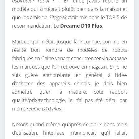
aspirateur robot ! ».
En effet, j’avais repéré un
T
E
S
modèle qui s’intégrait plutôt bien dans la maison et
I
que les amis de
Sitegeek
avait mis dans le TOP 5 de
O
recommandation : Le
Dreame D10 Plus
.
N
S
Marque qui m’était jusque là inconnue, comme en
B
réalité bon nombre de modèles de robots
L
fabriqués en Chine venant concurrencer via
Amazon
O
les marques que l’on retrouve en magasin. Si je ne
Q
suis guère enthousiaste, en général, à l’idée
U
d’acheter des appareils chinois, je dois bien
É
admettre qu’en la matière, côté rapport
E
qualité/prix/technologie, je n’ai pas été déçu par
S
mon
Dreame D10 Plus
!
S
U
Notons quand même qu’après de deux bons mois
R
d’utilisation, l’interface m’annonçait qu’il fallait
L