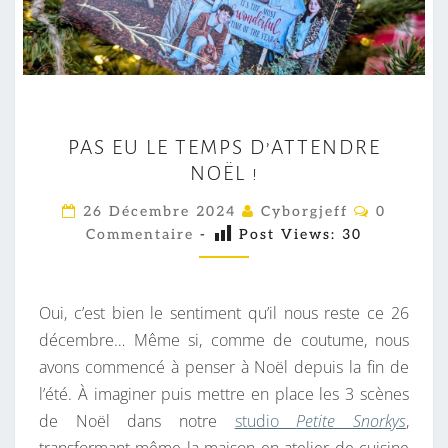
P
PAS EU LE TEMPS D’ATTENDRE
A
NOËL !
S
E
C
26 Décembre 2024
Cyborgjeff
0
O
U
Commentaire
-
Post Views:
30
M
M
L
E
E
N
T
Oui, c’est bien le sentiment qu’il nous reste ce 26
T
A
I
décembre… Même si, comme de coutume, nous
E
R
avons commencé à penser à Noël depuis la fin de
M
E
S
l’été. À imaginer puis mettre en place les 3 scènes
P
de Noël dans notre
studio
Petite Snorkys
,
S