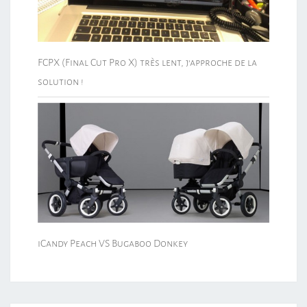
FCPX (Final Cut Pro X) très lent, j’approche de la
solution !
iCandy Peach VS Bugaboo Donkey