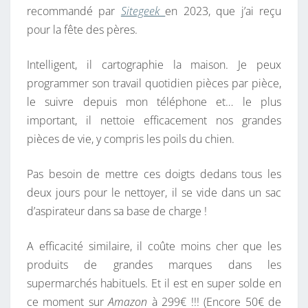
recommandé par
Sitegeek
en 2023, que j’ai reçu
R
pour la fête des pères.
R
O
Intelligent, il cartographie la maison. Je peux
B
programmer son travail quotidien pièces par pièce,
O
le suivre depuis mon téléphone et… le plus
T
important, il nettoie efficacement nos grandes
P
pièces de vie, y compris les poils du chien.
O
U
Pas besoin de mettre ces doigts dedans tous les
R
deux jours pour le nettoyer, il se vide dans un sac
L
d’aspirateur dans sa base de charge !
A
F
A efficacité similaire, il coûte moins cher que les
Ê
produits de grandes marques dans les
T
supermarchés habituels. Et il est en super solde en
E
ce moment sur
Amazon
à 299€ !!! (Encore 50€ de