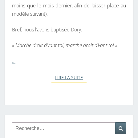
D
moins que le mois dernier, afin de laisser place au
E
modèle suivant).
S
P
Bref, nous l’avons baptisée Dory.
È
R
« Marche droit d’vant toi, marche droit d’vant toi »
E
S
…
LIRE LA SUITE
LIRE LA SUITE
Rechercher :
Reche