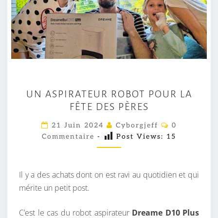
U
UN ASPIRATEUR ROBOT POUR LA
N
FÊTE DES PÈRES
A
S
C
21 Juin 2024
Cyborgjeff
0
O
P
Commentaire
-
Post Views:
15
M
M
I
E
R
N
T
Il y a des achats dont on est ravi au quotidien et qui
A
A
I
mérite un petit post.
T
R
E
E
S
C’est le cas du robot aspirateur
Dreame D10 Plus
U