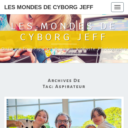
LES MONDES DE CYBORG JEFF
Togg
navig
LES MONDES DE
CYBORG JEFF
Ou La Vie D'un Papa(x4) Musicien, Vidéaste, Photographe
100% Connecté
Archives De
Tag:
Aspirateur