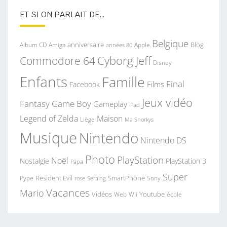
ET SI ON PARLAIT DE…
Belgique
anniversaire
Blog
Album CD
Apple
Amiga
années 80
Commodore 64
Cyborg Jeff
Disney
Enfants
Famille
Final
Films
Facebook
Jeux vidéo
Fantasy
Game Boy
Gameplay
iPad
Legend of Zelda
Maison
Liège
Ma Snorkys
Musique
Nintendo
Nintendo DS
Photo
PlayStation
Noël
Nostalgie
PlayStation 3
Papa
Super
Resident Evil
SmartPhone
Pype
Seraing
Sony
rose
Vacances
Mario
Vidéos
Youtube
Web
Wii
école