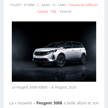
Prix EST : 37.000€ – L : 4,64m – H : 1,64m –
Volume du coffre en
7 places : 166L
– Essence
La Peugeot 5008 reliftée – © Peugeot, 2020
La « nouvelle »
Peugeot 5008
a belle allure et son