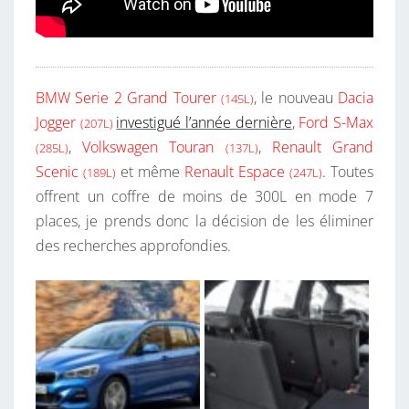
BMW Serie 2 Grand Tourer
, le nouveau
Dacia
(145L)
Jogger
investigué l’année dernière
,
Ford S-Max
(207L)
,
Volkswagen Touran
,
Renault Grand
(285L)
(137L)
Scenic
et même
Renault Espace
. Toutes
(189L)
(247L)
offrent un coffre de moins de 300L en mode 7
places, je prends donc la décision de les éliminer
des recherches approfondies.