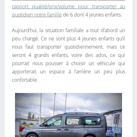
F
rapport qualité/prix/volume pour transporter au
A
quotidien notre famille
de 6 dont 4 jeunes enfants.
N
T
Aujourd’hui, la situation familiale a tout d’abord un
S
peu changé. Ce ne sont plus 4 jeunes enfants qu’il
E
nous faut transporter quotidiennement, mais ce
T
seront 4 grands enfants, voire des ados, ce qui
U
pourrait nous pousser à choisir un véhicule qui
N
apporterait un espace à l’arrière un peu plus
C
confortable.
O
F
F
R
E
,