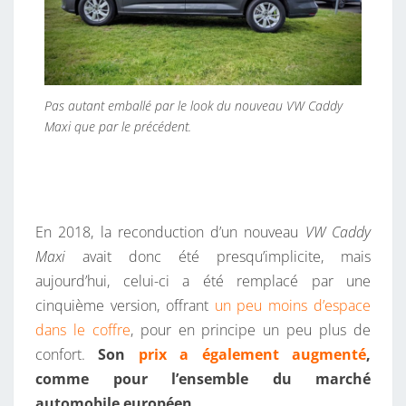
P
R
Ê
T
P
Pas autant emballé par le look du nouveau VW Caddy
O
Maxi que par le précédent.
U
R
2
0
En 2018, la reconduction d’un nouveau
VW Caddy
2
Maxi
avait donc été presqu’implicite, mais
3
aujourd’hui, celui-ci a été remplacé par une
?
cinquième version, offrant
un peu moins d’espace
dans le coffre
, pour en principe un peu plus de
confort.
Son
prix a également augmenté
,
comme pour l’ensemble du marché
automobile européen
.