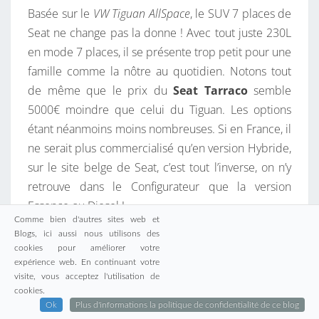
Basée sur le
VW Tiguan AllSpace
, le SUV 7 places de
Seat ne change pas la donne ! Avec tout juste 230L
en mode 7 places, il se présente trop petit pour une
famille comme la nôtre au quotidien. Notons tout
de même que le prix du
Seat Tarraco
semble
5000€ moindre que celui du Tiguan. Les options
étant néanmoins moins nombreuses. Si en France, il
ne serait plus commercialisé qu’en version Hybride,
sur le site belge de Seat, c’est tout l’inverse, on n’y
retrouve dans le Configurateur que la version
Essence ou Diesel !
Comme bien d'autres sites web et
Blogs, ici aussi nous utilisons des
Si cela était encore nécessaire, les quelques photos
cookies pour améliorer votre
de l’habitacle sont là pour souligner que les 7 places
expérience web. En continuant votre
visite, vous acceptez l'utilisation de
ne sont pas taillées pour une utilisation
cookies.
quotidienne. Le siège centrale du 2° rang est
Ok
Plus d'informations la politique de confidentialité de ce blog