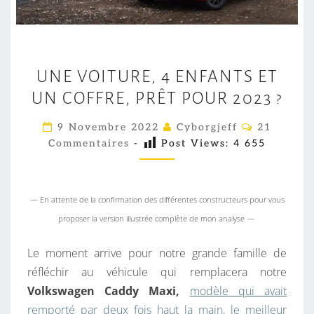
U
UNE VOITURE, 4 ENFANTS ET
N
UN COFFRE, PRÊT POUR 2023 ?
E
V
C
9 Novembre 2022
Cyborgjeff
21
O
O
Commentaires
-
Post Views:
4 655
M
I
M
E
T
N
U
T
— En attente de la confirmation des différentes constructeurs pour vous
A
R
I
proposer la version illustrée complète de mon analyse —
R
E
E
S
,
Le moment arrive pour notre grande famille de
4
réfléchir au véhicule qui remplacera notre
E
Volkswagen Caddy Maxi,
modèle qui avait
N
remporté par deux fois haut la main, le meilleur