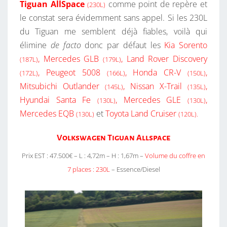
Tiguan AllSpace
comme point de repère et
(230L)
le constat sera évidemment sans appel. Si les 230L
du Tiguan me semblent déjà fiables, voilà qui
élimine
de facto
donc par défaut les
Kia Sorento
, Mercedes GLB
, Land Rover Discovery
(187L)
(179L)
, Peugeot 5008
, Honda CR-V
,
(172L)
(166L)
(150L)
Mitsubichi Outlander
, Nissan X-Trail
,
(145L)
(135L)
Hyundai Santa Fe
, Mercedes GLE
,
(130L)
(130L)
Mercedes EQB
et
Toyota Land Cruiser
(130L)
(120L).
Volkswagen Tiguan Allspace
Prix EST : 47.500€ – L : 4,72m – H : 1,67m –
Volume du coffre en
7 places : 230L
– Essence/Diesel