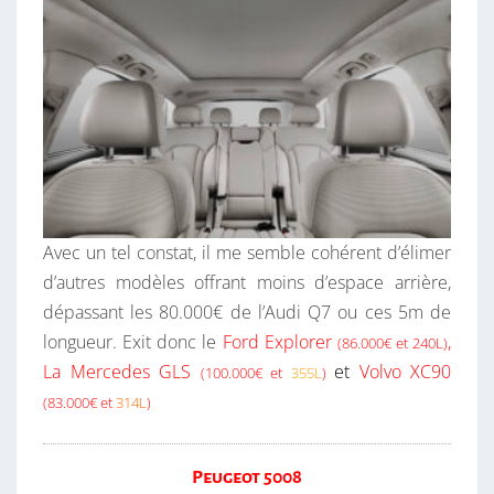
Avec un tel constat, il me semble cohérent d’élimer
d’autres modèles offrant moins d’espace arrière,
dépassant les 80.000€ de l’Audi Q7 ou ces 5m de
longueur. Exit donc le
Ford Explorer
,
(86.000€ et
240L
)
La Mercedes GLS
e
t
Volvo XC90
(100.000€ et
355L
)
(83.000€ et
314L
)
Peugeot 5008