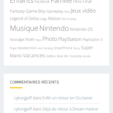
Famille
Final
Films
Facebook
Jeux vidéo
Fantasy
Game Boy
Gameplay
iPad
Legend of Zelda
Maison
Liège
Ma Snorkys
Musique
Nintendo
Nintendo DS
Photo
PlayStation
Noël
Nostalgie
PlayStation 3
Papa
Super
Resident Evil
SmartPhone
Pype
Seraing
Sony
rose
Vacances
Mario
Vidéos
Youtube
Web
Wii
école
COMMENTAIRES RÉCENTS
cyborgjeff
dans
Enfin un retour en Occitanie
cyborgjeff
dans
Déjà de retour à Dream Harbor