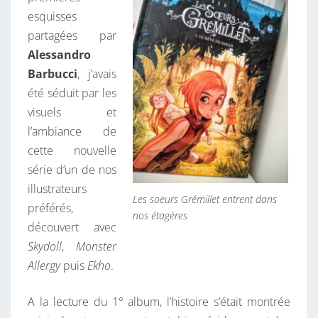
L
esquisses
L
partagées par
E
Alessandro
T
Barbucci
, j’avais
été séduit par les
visuels et
l’ambiance de
cette nouvelle
série d’un de nos
illustrateurs
Les soeurs Grémillet entrent dans
préférés,
nos étagères
découvert avec
Skydoll
,
Monster
Allergy
puis
Ekho
.
A la lecture du 1° album, l’histoire s’était montrée