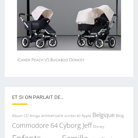
iCandy Peach VS Bugaboo Donkey
ET SI ON PARLAIT DE…
Belgique
anniversaire
Blog
Album CD
Apple
Amiga
années 80
Commodore 64
Cyborg Jeff
Disney
Enfants