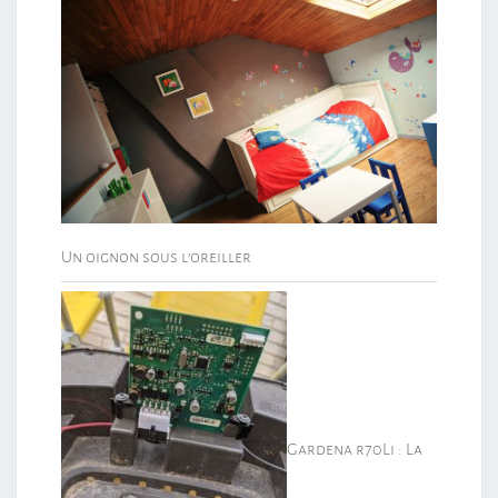
Un oignon sous l’oreiller
Gardena r70Li : La