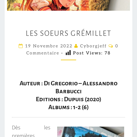
L
LES SOEURS GRÉMILLET
E
S
C
19 Novembre 2022
Cyborgjeff
0
O
S
Commentaire
-
Post Views:
78
M
O
M
E
E
N
T
U
A
Auteur : Di Gregorio – Alessandro
R
I
R
Barbucci
S
E
Editions : Dupuis (2020)
S
G
Albums : 1-2 (6)
R
É
M
Dès les
I
premières