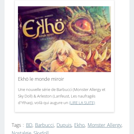
Ekhö le monde miroir
Une nouvelle série de Barbucci (Monster Allergy et
Sky Doll) & Arleston (Lanfeust, Les naufragés
d'Ythaq), voilà qui augure un
(LIRE LA SUITE)
Tags :
BD
,
Barbucci
,
Dupuis
,
Ekho
,
Monster Allergy
,
Nostalgie
,
Skydoll