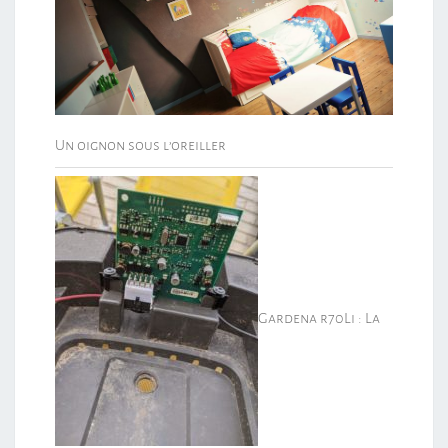
Un oignon sous l’oreiller
Gardena r70Li : La