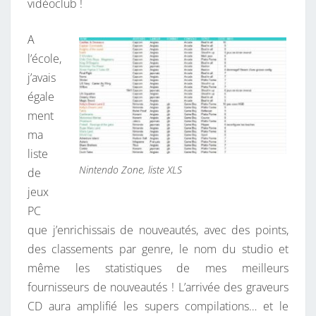
V
vidéoclub !
I
D
A
É
l’école,
O
j’avais
L
égale
U
ment
D
ma
I
liste
Nintendo Zone, liste XLS
Q
de
U
jeux
E
PC
que j’enrichissais de nouveautés, avec des points,
des classements par genre, le nom du studio et
même les statistiques de mes meilleurs
fournisseurs de nouveautés ! L’arrivée des graveurs
CD aura amplifié les supers compilations… et le