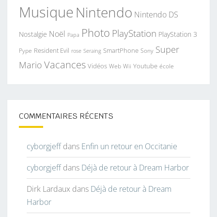
Musique
Nintendo
Nintendo DS
Photo
PlayStation
Noël
Nostalgie
PlayStation 3
Papa
Super
Resident Evil
SmartPhone
Pype
Seraing
Sony
rose
Vacances
Mario
Vidéos
Youtube
Web
Wii
école
COMMENTAIRES RÉCENTS
cyborgjeff
dans
Enfin un retour en Occitanie
cyborgjeff
dans
Déjà de retour à Dream Harbor
Dirk Lardaux
dans
Déjà de retour à Dream
Harbor