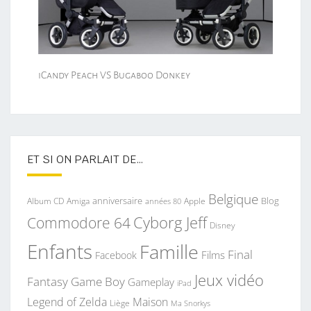
iCandy Peach VS Bugaboo Donkey
ET SI ON PARLAIT DE…
Belgique
anniversaire
Blog
Album CD
Apple
Amiga
années 80
Commodore 64
Cyborg Jeff
Disney
Enfants
Famille
Final
Films
Facebook
Jeux vidéo
Fantasy
Game Boy
Gameplay
iPad
Legend of Zelda
Maison
Liège
Ma Snorkys