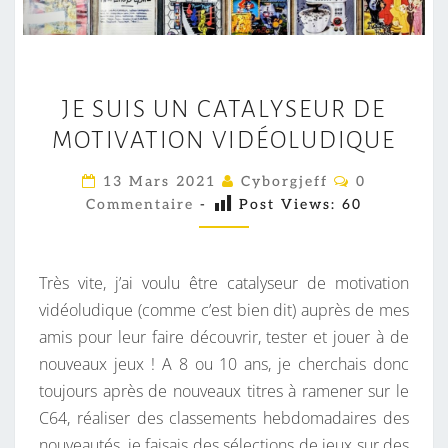
J
JE SUIS UN CATALYSEUR DE
E
MOTIVATION VIDÉOLUDIQUE
S
U
C
13 Mars 2021
Cyborgjeff
0
I
O
Commentaire
-
Post Views:
60
M
S
M
E
U
N
N
T
Très vite, j’ai voulu être catalyseur de motivation
A
C
I
vidéoludique (comme c’est bien dit) auprès de mes
R
A
amis pour leur faire découvrir, tester et jouer à de
E
S
T
nouveaux jeux ! A 8 ou 10 ans, je cherchais donc
A
toujours après de nouveaux titres à ramener sur le
L
C64, réaliser des classements hebdomadaires des
Y
nouveautés, je faisais des sélections de jeux sur des