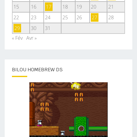
15
16
17
18
19
20
21
22
23
24
25
26
27
28
29
30
31
« Fév
Avr »
BILOU HOMEBREW DS