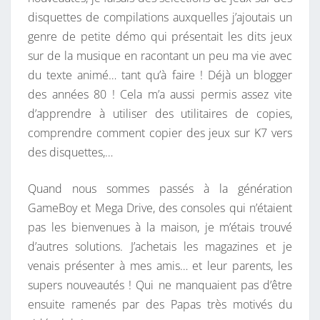
S
disquettes de compilations auxquelles j’ajoutais un
E
genre de petite démo qui présentait les dits jeux
U
sur de la musique en racontant un peu ma vie avec
R
du texte animé… tant qu’à faire ! Déjà un blogger
D
des années 80 ! Cela m’a aussi permis assez vite
E
d’apprendre à utiliser des utilitaires de copies,
M
comprendre comment copier des jeux sur K7 vers
O
des disquettes,…
T
I
Quand nous sommes passés à la génération
V
GameBoy et Mega Drive, des consoles qui n’étaient
A
pas les bienvenues à la maison, je m’étais trouvé
T
d’autres solutions. J’achetais les magazines et je
I
venais présenter à mes amis… et leur parents, les
O
supers nouveautés ! Qui ne manquaient pas d’être
N
ensuite ramenés par des Papas très motivés du