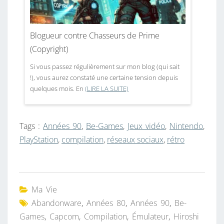
Blogueur contre Chasseurs de Prime
(Copyright)
Si vous passez régulièrement sur mon blog (qui sait
!), vous aurez constaté une certaine tension depuis
quelques mois. En
(LIRE LA SUITE)
Tags :
Années 90
,
Be-Games
,
Jeux vidéo
,
Nintendo
,
PlayStation
,
compilation
,
réseaux sociaux
,
rétro
Ma Vie
Abandonware
,
Années 80
,
Années 90
,
Be-
Games
,
Capcom
,
Compilation
,
Émulateur
,
Hiroshi