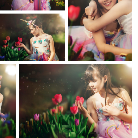
N
S
L
E
J
A
R
D
I
N