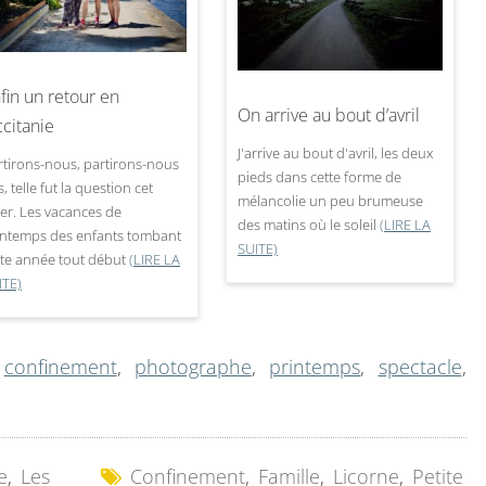
fin un retour en
On arrive au bout d’avril
citanie
J'arrive au bout d'avril, les deux
rtirons-nous, partirons-nous
pieds dans cette forme de
, telle fut la question cet
mélancolie un peu brumeuse
ver. Les vacances de
des matins où le soleil
(LIRE LA
intemps des enfants tombant
SUITE)
tte année tout début
(LIRE LA
ITE)
,
confinement
,
photographe
,
printemps
,
spectacle
,
e
,
Les
Confinement
,
Famille
,
Licorne
,
Petite