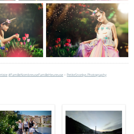
tiste
#
FamilleNombreuseFamilleHeureuse
–
PetiteSnorkys Photography