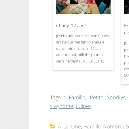
Charly, 17 ans !
En
Oc
Joyeux anniversaire mon Charly,
artiste qui met tant d'énergie
Pa
dans notre maison ! 17 ans
pas
aujourd'hui, pfiiiuh ! J'aurais
hi
certainement
(LIRE LA SUITE)
pr
ce
SU
Tags :
Famille
,
Petite Snorkys
stayhome
,
tulipes
A La Une
,
Famille Nombreus