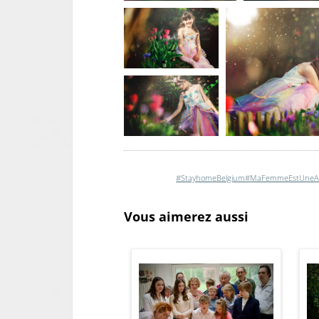
#
StayhomeBelgium
#
MaFemmeEstUneAr
Vous aimerez aussi