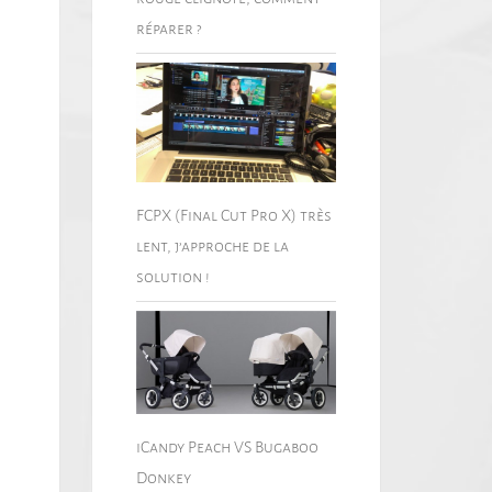
réparer ?
FCPX (Final Cut Pro X) très
lent, j’approche de la
solution !
iCandy Peach VS Bugaboo
Donkey