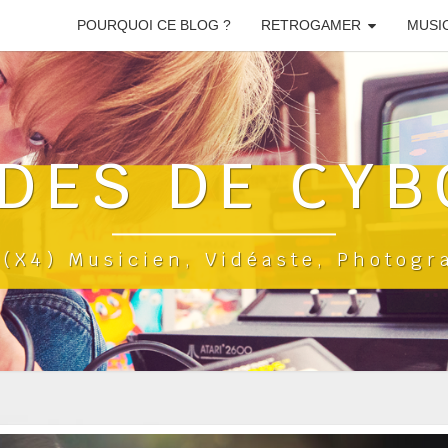
POURQUOI CE BLOG ?
RETROGAMER
MUSI
DES DE CYB
a(x4) Musicien, Vidéaste, Photog