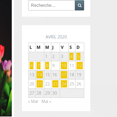
Rechercher :
Recherche
AVRIL 2020
L
M
M
J
V
S
D
1
2
3
4
5
6
7
8
9
10
11
12
13
14
15
16
17
18
19
20
21
22
23
24
25
26
27
28
29
30
« Mar
Mai »