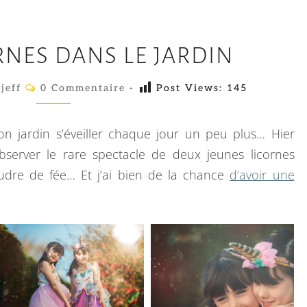
D
RNES DANS LE JARDIN
E
U
C
jeff
0 Commentaire
-
Post Views:
145
O
X
M
L
M
E
mon jardin s’éveiller chaque jour un peu plus… Hier
I
N
T
erver le rare spectacle de deux jeunes licornes
C
A
dre de fée… Et j’ai bien de la chance
d’avoir une
I
O
R
E
R
S
N
E
S
D
A