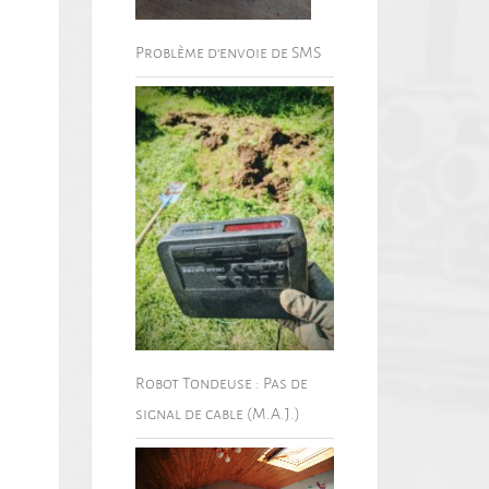
Problème d’envoie de SMS
Robot Tondeuse : Pas de
signal de cable (M.A.J.)