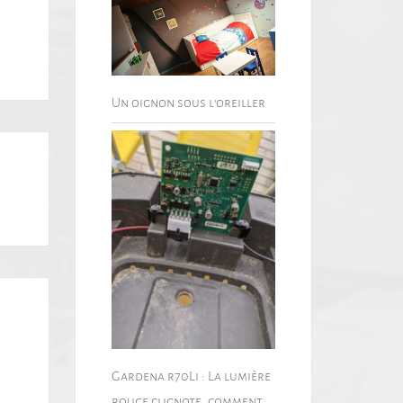
Un oignon sous l’oreiller
Gardena r70Li : La lumière
rouge clignote, comment