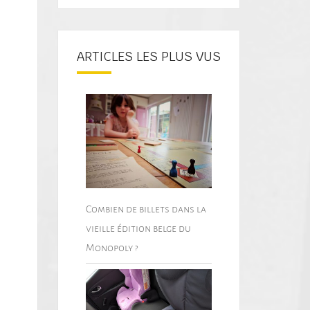
ARTICLES LES PLUS VUS
Combien de billets dans la
vieille édition belge du
Monopoly ?