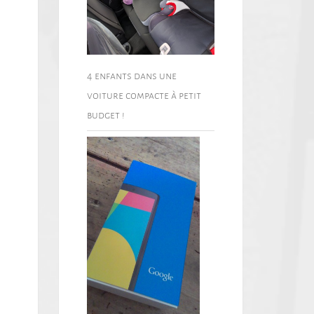
4 enfants dans une
voiture compacte à petit
budget !