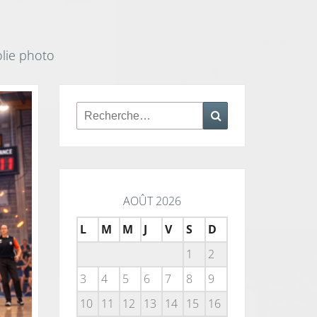
olie photo
Rechercher :
Recherche
AOÛT 2026
L
M
M
J
V
S
D
1
2
3
4
5
6
7
8
9
10
11
12
13
14
15
16