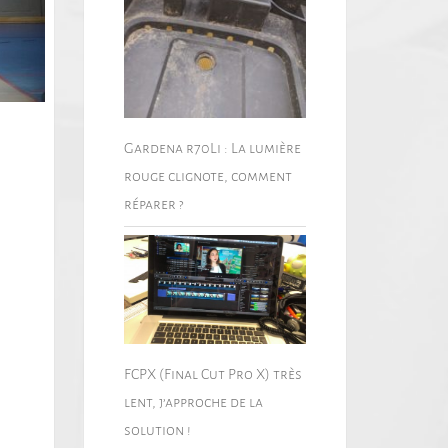
Gardena r70Li : La lumière
rouge clignote, comment
réparer ?
FCPX (Final Cut Pro X) très
lent, j’approche de la
solution !