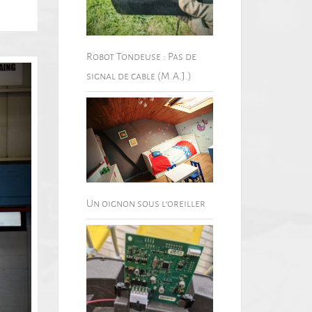
Robot Tondeuse : Pas de
signal de cable (M.A.J.)
Un oignon sous l’oreiller