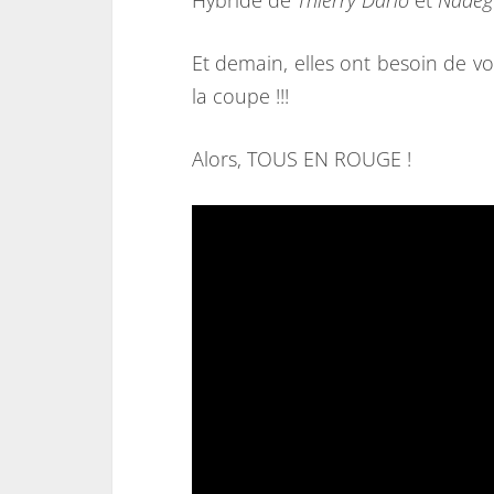
Hybride de
Thierry Dario
et
Nadèg
Et demain, elles ont besoin de vo
la coupe !!!
Alors, TOUS EN ROUGE !