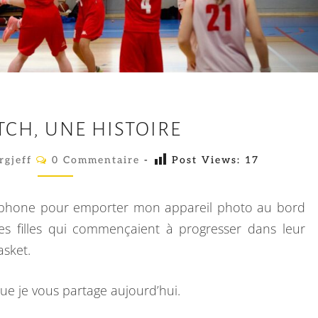
U
CH, UNE HISTOIRE
N
M
C
rgjeff
0 Commentaire
-
Post Views:
17
O
A
M
M
T
E
éléphone pour emporter mon appareil photo au bord
N
C
T
s filles qui commençaient à progresser dans leur
A
H
asket.
I
R
,
E
U
S
ue je vous partage aujourd’hui.
N