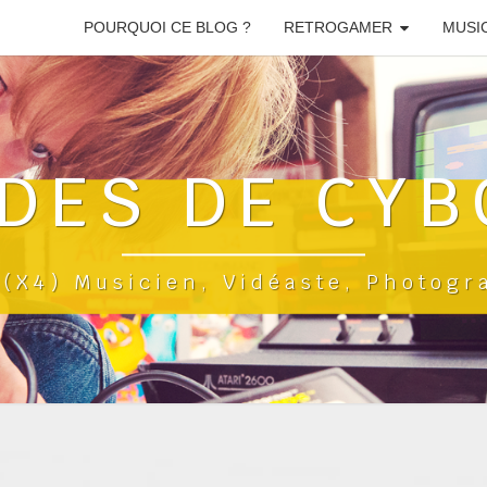
POURQUOI CE BLOG ?
RETROGAMER
MUSI
DES DE CYB
a(x4) Musicien, Vidéaste, Photog