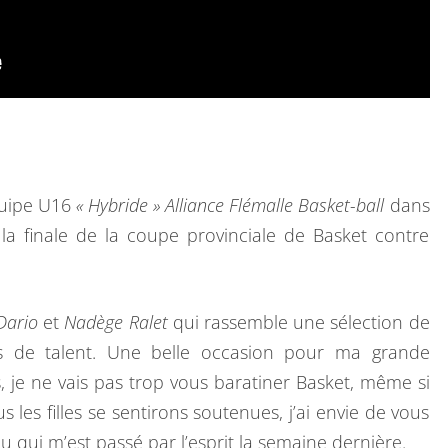
I
A
quipe U16
« Hybride »
Alliance Flémalle Basket-ball
dans
 la finale de la coupe provinciale de Basket contre
Dario
et
Nadège Ralet
qui rassemble une sélection de
 de talent. Une belle occasion pour ma grande
, je ne vais pas trop vous baratiner Basket, même si
 les filles se sentirons soutenues, j’ai envie de vous
u qui m’est passé par l’esprit la semaine dernière.