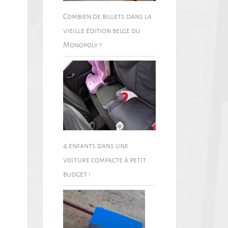
Combien de billets dans la
vieille édition belge du
Monopoly ?
4 enfants dans une
voiture compacte à petit
budget !