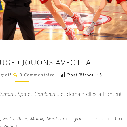
T
UGE ! JOUONS AVEC L’IA
O
U
C
gjeff
0 Commentaire
-
Post Views:
15
O
S
M
M
E
E
rimont
,
Spa
et
Comblain
… et demain elles affrontent
N
N
T
A
R
I
R
O
, Faith, Alice, Malak, Nouhou
et
Lynn
de l’équipe U16
E
U
S