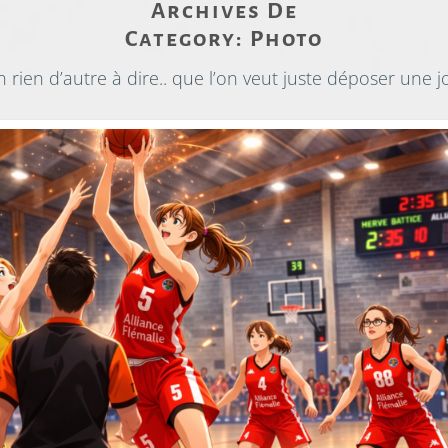
Archives De
Category:
Photo
rien d’autre à dire.. que l’on veut juste déposer une j