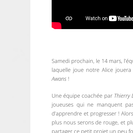
Samedi prochain, le 14 mars, l’é
laquelle joue notre Alice jouera
Awans
!
Une équipe coachée par
Thierry 
joueuses qui ne manquent pas
d’apprendre et progresser ! Alors
plus nous serons de rouge, et plus
partager ce petit projet un peu fo