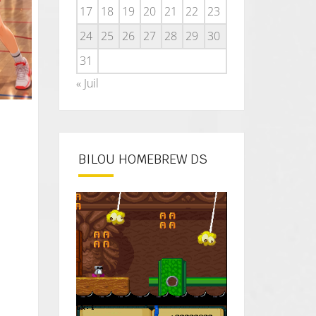
17
18
19
20
21
22
23
24
25
26
27
28
29
30
31
« Juil
BILOU HOMEBREW DS