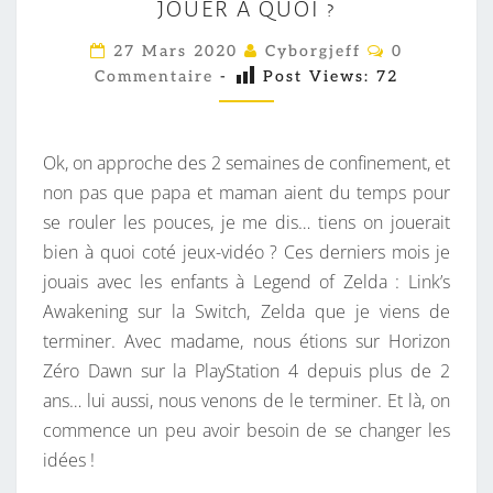
JOUER À QUOI ?
S
I
C
27 Mars 2020
Cyborgjeff
0
O
C
Commentaire
-
Post Views:
72
M
M
E
E
L
N
T
Ok, on approche des 2 semaines de confinement, et
A
A
I
non pas que papa et maman aient du temps pour
D
R
se rouler les pouces, je me dis… tiens on jouerait
U
E
S
bien à quoi coté jeux-vidéo ? Ces derniers mois je
R
jouais avec les enfants à Legend of Zelda : Link’s
E
Awakening sur la Switch, Zelda que je viens de
,
terminer. Avec madame, nous étions sur Horizon
O
Zéro Dawn sur la PlayStation 4 depuis plus de 2
N
ans… lui aussi, nous venons de le terminer. Et là, on
P
commence un peu avoir besoin de se changer les
O
idées !
U
R