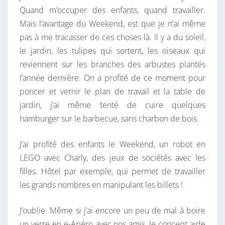
Quand m’occuper des enfants, quand travailler.
W
Mais l’avantage du Weekend, est que je n’ai même
E
pas à me tracasser de ces choses là. Il y a du soleil,
E
le jardin, les tulipes qui sortent, les oiseaux qui
K
reviennent sur les branches des arbustes plantés
E
l’année dernière. On a profité de ce moment pour
N
poncer et vernir le plan de travail et la table de
D
jardin, j’ai même tenté de cuire quelques
E
hamburger sur le barbecue, sans charbon de bois.
N
F
J’ai profité des enfants le Weekend, un robot en
E
LEGO avec Charly, des jeux de sociétés avec les
R
filles. Hôtel par exemple, qui permet de travailler
M
les grands nombres en manipulant les billets !
É
J’oublie. Même si j’ai encore un peu de mal à boire
un verre en e-Apéro avec nos amis, le concept aide