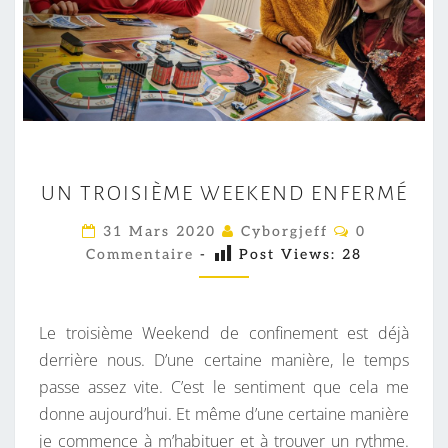
U
UN TROISIÈME WEEKEND ENFERMÉ
N
T
C
31 Mars 2020
Cyborgjeff
0
O
R
Commentaire
-
Post Views:
28
M
M
O
E
I
N
T
Le troisième Weekend de confinement est déjà
S
A
I
derrière nous. D’une certaine manière, le temps
I
R
passe assez vite. C’est le sentiment que cela me
È
E
S
donne aujourd’hui. Et même d’une certaine manière
M
je commence à m’habituer et à trouver un rythme.
E