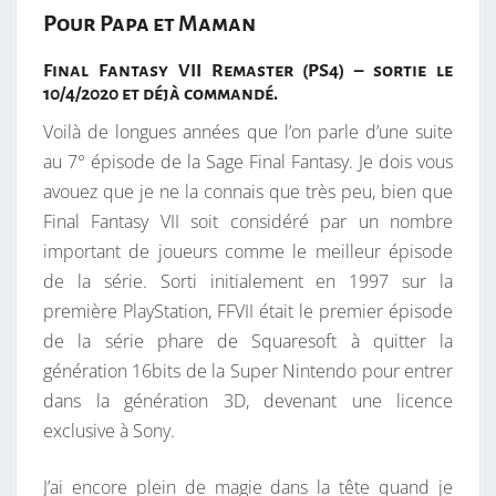
Pour Papa et Maman
R
A
Final Fantasy VII Remaster (PS4) – sortie le
I
10/4/2020 et déjà commandé.
T
Voilà de longues années que l’on parle d’une suite
J
au 7° épisode de la Sage Final Fantasy. Je dois vous
O
avouez que je ne la connais que très peu, bien que
U
Final Fantasy VII soit considéré par un nombre
E
important de joueurs comme le meilleur épisode
R
de la série. Sorti initialement en 1997 sur la
À
première PlayStation, FFVII était le premier épisode
Q
de la série phare de Squaresoft à quitter la
U
génération 16bits de la Super Nintendo pour entrer
O
dans la génération 3D, devenant une licence
I
exclusive à Sony.
?
J’ai encore plein de magie dans la tête quand je