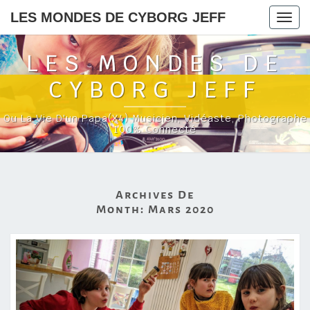
LES MONDES DE CYBORG JEFF
Togg
navig
LES MONDES DE
CYBORG JEFF
Ou La Vie D'un Papa(x4) Musicien, Vidéaste, Photographe
100% Connecté
Archives De
Month:
Mars 2020