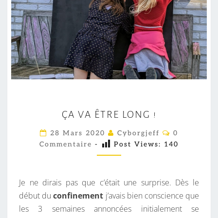
Ç
ÇA VA ÊTRE LONG !
A
V
C
28 Mars 2020
Cyborgjeff
0
O
A
Commentaire
-
Post Views:
140
M
M
Ê
E
T
N
T
Je ne dirais pas que c’était une surprise. Dès le
R
A
I
début du
confinement
j’avais bien conscience que
E
R
les 3 semaines annoncées initialement se
L
E
S