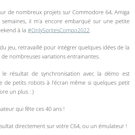
I
E
A
S
s sur de nombreux projets sur Commodore 64, Amiga
x semaines, il m’a encore embarqué sur une petite
eekend à la
#OnlySpritesCompo2022
.
u jeu, retravaillé pour intégrer quelques idées de la
e de nombreuses variations entrainantes.
s le résultat de synchronisation avec la démo est
 de petits robots à l’écran même si quelques petit
ore un plus : )
teur qui fête ces 40 ans !
résultat directement sur votre C64, ou un émulateur !