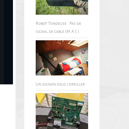
Robot Tondeuse : Pas de
signal de cable (M.A.J.)
Un oignon sous l’oreiller