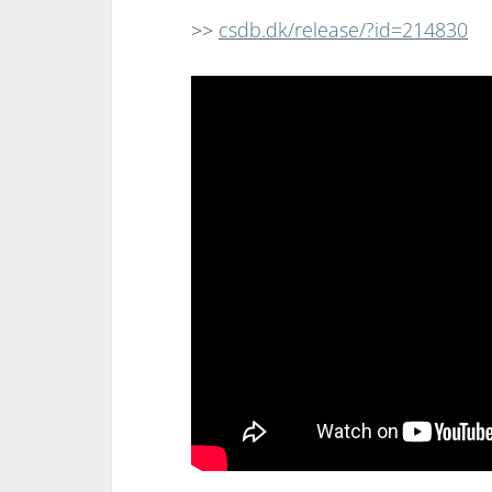
>>
csdb.dk/release/?id=214830