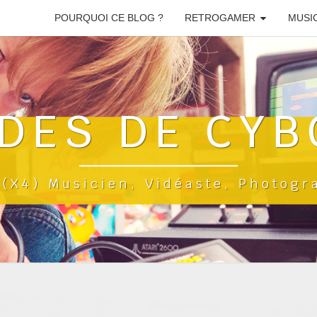
POURQUOI CE BLOG ?
RETROGAMER
MUSI
DES DE CYB
a(x4) Musicien, Vidéaste, Photog