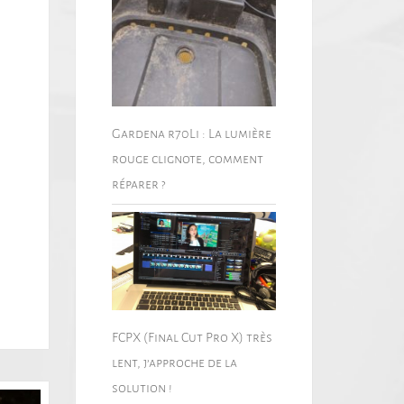
Gardena r70Li : La lumière
rouge clignote, comment
réparer ?
FCPX (Final Cut Pro X) très
lent, j’approche de la
solution !