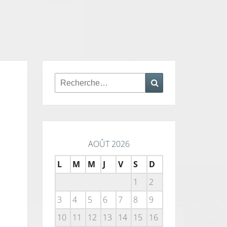
Rechercher :
Recherche
AOÛT 2026
L
M
M
J
V
S
D
1
2
3
4
5
6
7
8
9
10
11
12
13
14
15
16