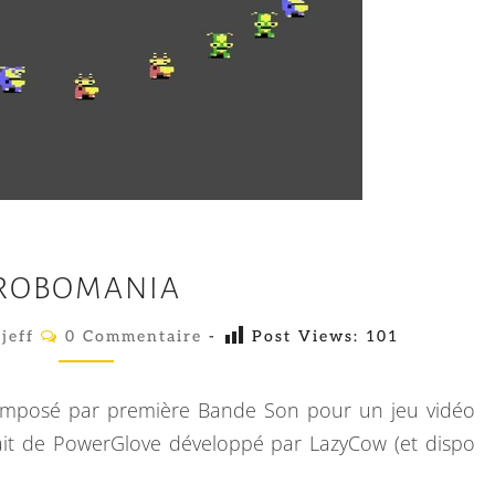
R
ROBOMANIA
O
B
C
jeff
0 Commentaire
-
Post Views:
101
O
O
M
M
M
E
 composé par première Bande Son pour un jeu vidéo
N
A
T
sait de PowerGlove développé par LazyCow (et dispo
A
N
I
R