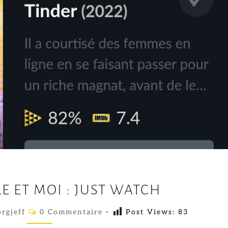
M
 ET MOI : JUST WATCH
O
N
C
rgjeff
0 Commentaire
-
Post Views:
83
O
M
M