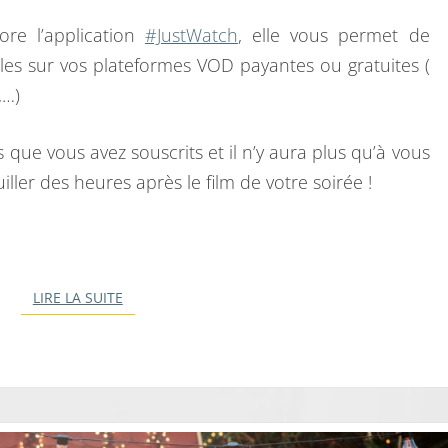
M
O
E
re l’application
#JustWatch
, elle vous permet de
N
B
T
bles sur vos plateformes VOD payantes ou gratuites (
A
I
,…)
I
R
L
E
E
S
 que vous avez souscrits et il n’y aura plus qu’à vous
E
ller des heures après le film de votre soirée !
T
M
O
I
LIRE LA SUITE
LIRE LA SUITE
:
J
U
S
T