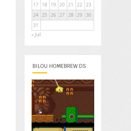
17
18
19
20
21
22
23
24
25
26
27
28
29
30
31
« Juil
BILOU HOMEBREW DS