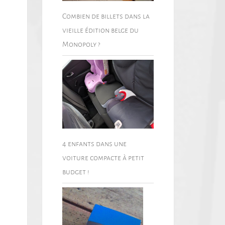
Combien de billets dans la
vieille édition belge du
Monopoly ?
4 enfants dans une
voiture compacte à petit
budget !