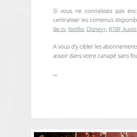
Si vous ne connaissez pas enco
centraliser les contenus disponi
Be tv
,
Netflix
,
Disney+
,
RTBF Auvio
A vous d’y cibler les abonnements
assoir dans votre canapé sans foui
…