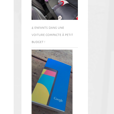
4 enfants dans une
voiture compacte à petit
budget !