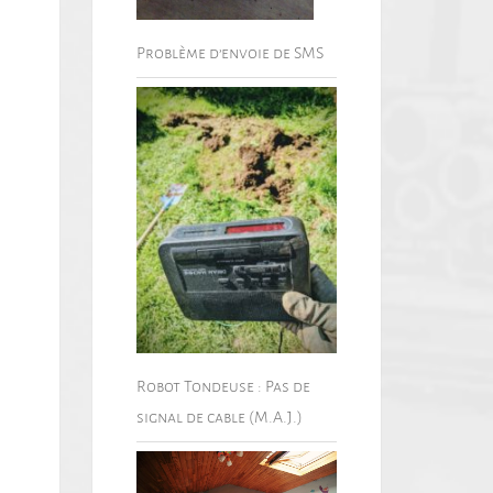
Problème d’envoie de SMS
Robot Tondeuse : Pas de
signal de cable (M.A.J.)