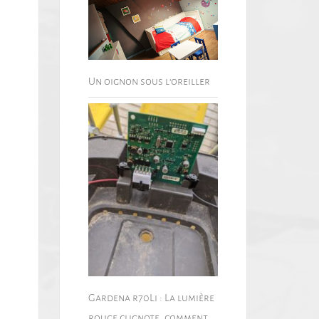
Un oignon sous l’oreiller
Gardena r70Li : La lumière
rouge clignote, comment