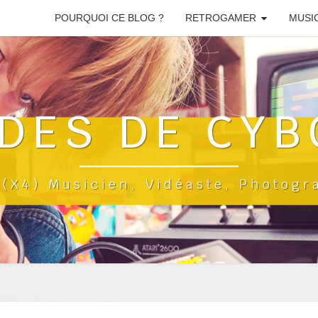
POURQUOI CE BLOG ?
RETROGAMER
MUSI
DES DE CYB
a(x4) Musicien, Vidéaste, Photog