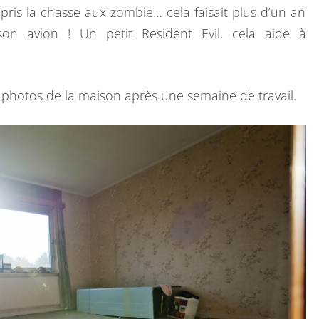
ris la chasse aux zombie… cela faisait plus d’un an
son avion ! Un petit Resident Evil, cela aide à
es photos de la maison après une semaine de travail.