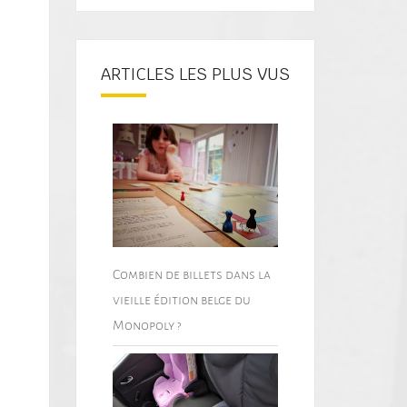
ARTICLES LES PLUS VUS
Combien de billets dans la
vieille édition belge du
Monopoly ?