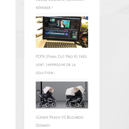
réparer ?
FCPX (Final Cut Pro X) très
lent, j’approche de la
solution !
iCandy Peach VS Bugaboo
Donkey