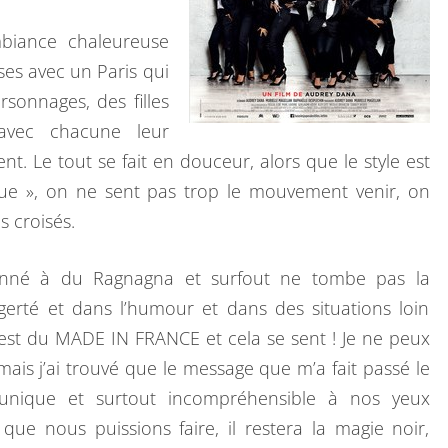
I
mbiance chaleureuse
S
ses avec un Paris qui
:
rsonnages, des filles
S
 avec chacune leur
O
nt. Le tout se fait en douceur, alors que le style est
U
ue », on ne sent pas trop le mouvement venir, on
S
s croisés.
L
E
tonné à du Ragnagna et surfout ne tombe pas la
S
gerté et dans l’humour et dans des situations loin
J
’est du MADE IN FRANCE et cela se sent ! Je ne peux
U
is j’ai trouvé que le message que m’a fait passé le
P
st unique et surtout incompréhensible à nos yeux
E
que nous puissions faire, il restera la magie noir,
S