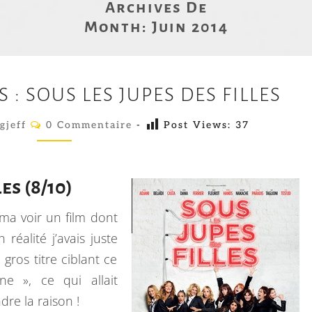
Archives De
Month:
Juin 2014
L
 : SOUS LES JUPES DES FILLES
E
S
C
gjeff
0 Commentaire
-
Post Views:
37
O
F
M
M
I
E
N
L
es (8/10)
T
A
M
I
éma voir un film dont
R
S
E
réalité j’avais juste
D
S
gros titre ciblant ce
U
e », ce qui allait
M
re la raison !
O