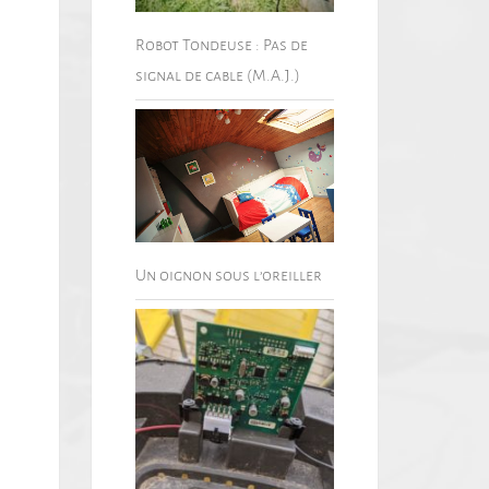
Robot Tondeuse : Pas de
signal de cable (M.A.J.)
Un oignon sous l’oreiller