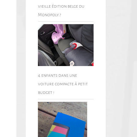
vieille édition belge du
Monopoly ?
4 enfants dans une
voiture compacte à petit
budget !