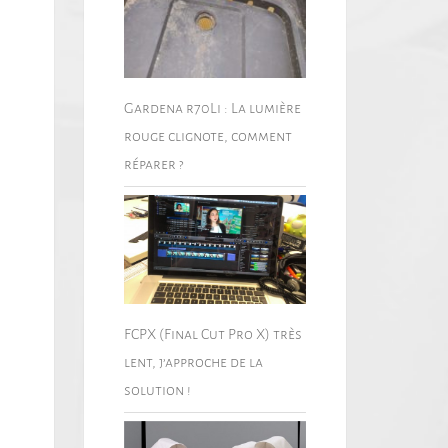
Gardena r70Li : La lumière
rouge clignote, comment
réparer ?
FCPX (Final Cut Pro X) très
lent, j’approche de la
solution !