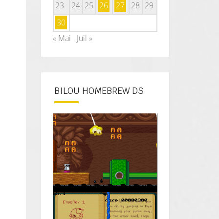
23
24
25
26
27
28
29
30
« Mai
Juil »
BILOU HOMEBREW DS