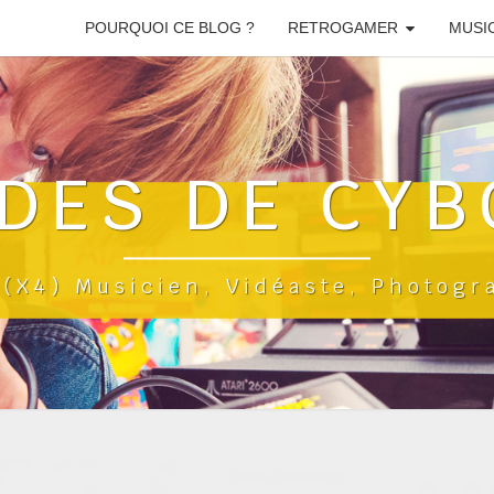
POURQUOI CE BLOG ?
RETROGAMER
MUSI
DES DE CYB
a(x4) Musicien, Vidéaste, Photog