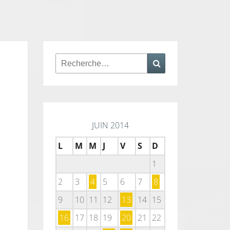
Rechercher :
Recherche
JUIN 2014
L
M
M
J
V
S
D
1
2
3
4
5
6
7
8
9
10
11
12
13
14
15
16
17
18
19
20
21
22