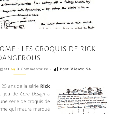
P
ME : LES CROQUIS DE RICK
A
DANGEROUS.
C
M
C
gjeff
0 Commentaire
-
Post Views:
54
O
A
M
M
N
E
es 25 ans de la série
Rick
S
N
T
du jeu de
Core Design
a
Y
A
une série de croquis de
I
N
R
forme qui m’aura marqué
E
D
S