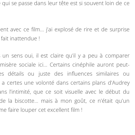
qui se passe dans leur tête est si souvent loin de ce
D
E
S
nt avec ce film… j’ai explosé de rire et de surprise
F
fait inattendue !
I
L
un sens oui, il est claire qu’il y a peu à comparer
L
misère sociale ici… Certains cinéphile auront peut-
E
es détails ou juste des influences similaires ou
S
y a certes une volonté dans certains plans d’Audrey
s l’intimité, que ce soit visuelle avec le début du
de la biscotte… mais à mon goût, ce n’était qu’un
e faire louper cet excellent film !