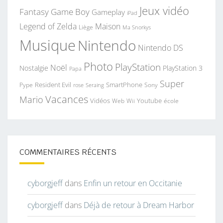
Jeux vidéo
Fantasy
Game Boy
Gameplay
iPad
Legend of Zelda
Maison
Liège
Ma Snorkys
Musique
Nintendo
Nintendo DS
Photo
PlayStation
Noël
Nostalgie
PlayStation 3
Papa
Super
Resident Evil
SmartPhone
Pype
Seraing
Sony
rose
Vacances
Mario
Vidéos
Youtube
Web
Wii
école
COMMENTAIRES RÉCENTS
cyborgjeff
dans
Enfin un retour en Occitanie
cyborgjeff
dans
Déjà de retour à Dream Harbor