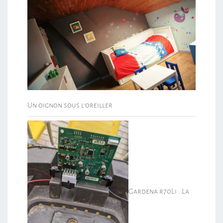
Un oignon sous l’oreiller
Gardena r70Li : La