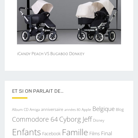
iCandy Peach VS Bugaboo Donkey
ET SI ON PARLAIT DE…
Belgique
anniversaire
Blog
Album CD
Apple
Amiga
années 80
Commodore 64
Cyborg Jeff
Disney
Enfants
Famille
Final
Films
Facebook