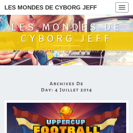
LES MONDES DE CYBORG JEFF
Togg
navig
LES MONDES DE
CYBORG JEFF
Ou La Vie D'un Papa(x4) Musicien, Vidéaste, Photographe
100% Connecté
Archives De
Day:
4 Juillet 2014