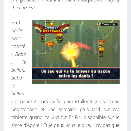
the Furries
!
Bref
après
avoir
chanté
« Baba
, le
ballon,
baba
le
ballon
» pendant 2 jours, j’ai fini par installer le jeu sur mon
Smartphone et une semaine plus tard sur ma
tablette quand celui-ci fut ENFIN disponible sur le
store d’Apple ! Et je peux vous le dire, il n’y pas que