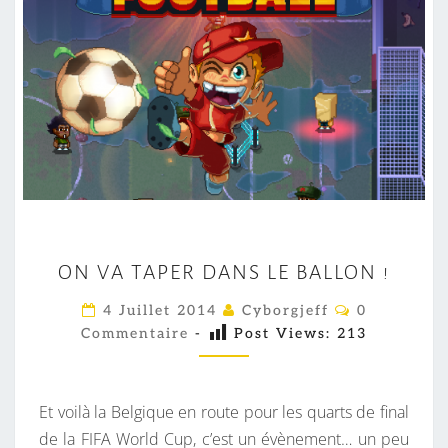
O
ON VA TAPER DANS LE BALLON !
N
V
C
4 Juillet 2014
Cyborgjeff
0
O
A
Commentaire
-
Post Views:
213
M
M
T
E
A
N
T
Et voilà la Belgique en route pour les quarts de final
P
A
I
de la FIFA World Cup, c’est un évènement… un peu
E