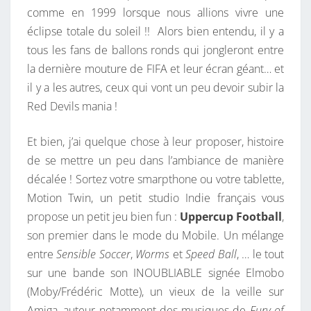
R
comme en 1999 lorsque nous allions vivre une
R
E
S
éclipse totale du soleil !! Alors bien entendu, il y a
D
tous les fans de ballons ronds qui jongleront entre
A
la dernière mouture de FIFA et leur écran géant… et
N
il y a les autres, ceux qui vont un peu devoir subir la
S
Red Devils mania !
L
E
Et bien, j’ai quelque chose à leur proposer, histoire
B
de se mettre un peu dans l’ambiance de manière
A
décalée ! Sortez votre smarpthone ou votre tablette,
L
Motion Twin, un petit studio Indie français vous
L
propose un petit jeu bien fun :
Uppercup Football
,
O
son premier dans le mode du Mobile. Un mélange
N
entre
Sensible Soccer
,
Worms
et
Speed Ball
, … le tout
!
sur une bande son INOUBLIABLE signée Elmobo
(Moby/Frédéric Motte), un vieux de la veille sur
Amiga, auteur notamment des musiques de
Fury of