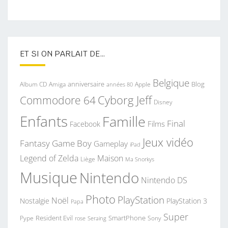
ET SI ON PARLAIT DE…
Belgique
anniversaire
Blog
Album CD
Apple
Amiga
années 80
Commodore 64
Cyborg Jeff
Disney
Enfants
Famille
Final
Films
Facebook
Jeux vidéo
Fantasy
Game Boy
Gameplay
iPad
Legend of Zelda
Maison
Liège
Ma Snorkys
Musique
Nintendo
Nintendo DS
Photo
PlayStation
Noël
Nostalgie
PlayStation 3
Papa
Super
Resident Evil
SmartPhone
Pype
Seraing
Sony
rose