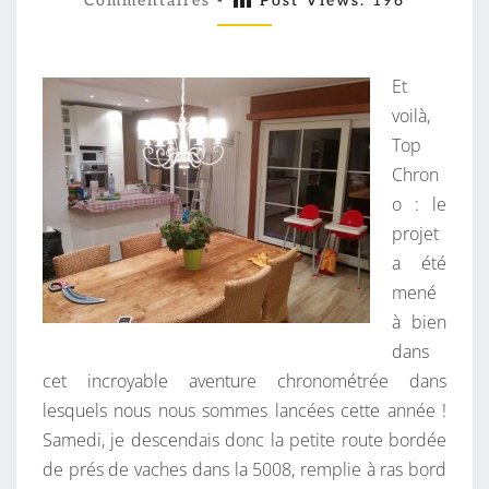
C
Commentaires
-
Post Views:
196
M
M
H
E
R
N
T
Et
O
A
I
voilà,
N
R
Top
O
E
S
Chron
o : le
projet
a été
mené
à bien
dans
cet incroyable aventure chronométrée dans
lesquels nous nous sommes lancées cette année !
Samedi, je descendais donc la petite route bordée
de prés de vaches dans la 5008, remplie à ras bord