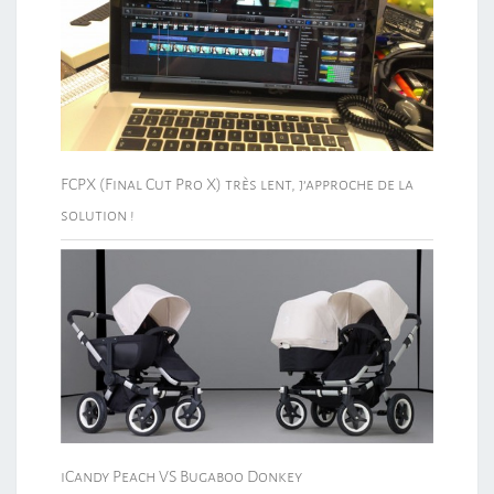
FCPX (Final Cut Pro X) très lent, j’approche de la
solution !
iCandy Peach VS Bugaboo Donkey