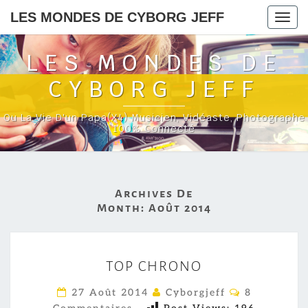
LES MONDES DE CYBORG JEFF
Togg
navig
LES MONDES DE
CYBORG JEFF
Ou La Vie D'un Papa(x4) Musicien, Vidéaste, Photographe
100% Connecté
Archives De
Month:
Août 2014
T
TOP CHRONO
O
P
C
27 Août 2014
Cyborgjeff
8
O