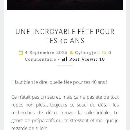
U
UNE INCROYABLE FÊTE POUR
N
TES 40 ANS
E
I
C
4 Septembre 2025
Cyborgjeff
0
N
O
Commentaire
-
Post Views:
10
M
C
M
E
R
N
O
T
Il faut bien le dire, quelle fête pour tes 40 ans !
A
Y
I
R
A
Ce n’était pas un secret, mais ça n’a pas été de tout
E
S
B
repos non plus… toujours ce souci du détail, les
L
recherches de déco, trouver la salle idéale. Le
E
genre de préparatifs qui te stressent et moi que je
F
regarde de si loin.