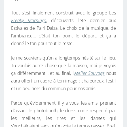
Ê
T
Tout s’est finalement construit avec le groupe Les
E
Freaky Mornings
, découverts l’été dernier aux
P
Estivales de Pairi Daiza. Le choix de la musique, de
O
l’ambiance… c’était ton point le départ, et ça a
U
donné le ton pour tout le reste.
R
Je me souviens qu’on a longtemps hésité sur le lieu.
T
Tu voulais autre chose que la maison, moi je voyais
E
ça différemment… et au final, l’
Atelier Sauvage
nous
S
aura offert un cadre à ton image : chaleureux, festif
4
et un peu hors du commun pour nos amis.
0
A
Parce qu’évidemment, il y a vous, les amis, prenant
N
d’assaut le photobooth, le dress code respecté par
S
les meilleurs, les rires et les danses qui
s’enchaînaient sans qu’on voie le temps passer. Bref,