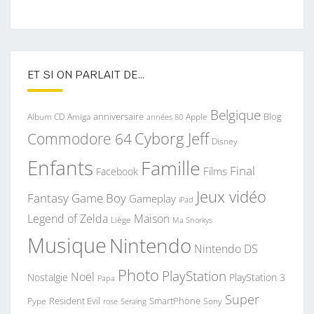
ET SI ON PARLAIT DE…
Belgique
anniversaire
Blog
Album CD
Apple
Amiga
années 80
Commodore 64
Cyborg Jeff
Disney
Enfants
Famille
Final
Films
Facebook
Jeux vidéo
Fantasy
Game Boy
Gameplay
iPad
Legend of Zelda
Maison
Liège
Ma Snorkys
Musique
Nintendo
Nintendo DS
Photo
PlayStation
Noël
Nostalgie
PlayStation 3
Papa
Super
Resident Evil
SmartPhone
Pype
Seraing
Sony
rose