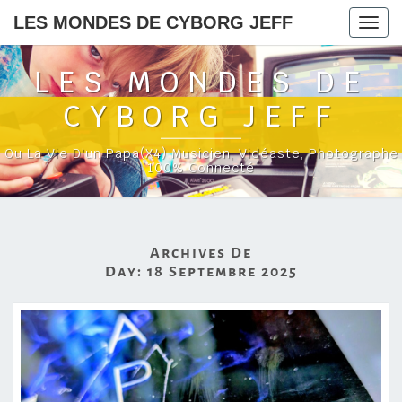
LES MONDES DE CYBORG JEFF
Togg
navig
LES MONDES DE
CYBORG JEFF
Ou La Vie D'un Papa(x4) Musicien, Vidéaste, Photographe
100% Connecté
Archives De
Day:
18 Septembre 2025