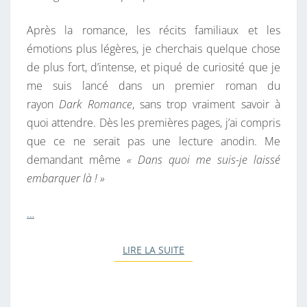
D
Après la romance, les récits familiaux et les
A
émotions plus légères, je cherchais quelque chose
R
de plus fort, d’intense, et piqué de curiosité que je
K
me suis lancé dans un premier roman du
R
rayon
Dark Romance
, sans trop vraiment savoir à
O
quoi attendre. Dès les premières pages, j’ai compris
M
que ce ne serait pas une lecture anodin. Me
A
demandant même
« Dans quoi me suis-je laissé
N
embarquer là ! »
C
E
…
?
LIRE LA SUITE
LIRE LA SUITE