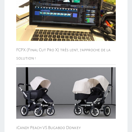
FCPX (Final Cut Pro X) très lent, j’approche de la
solution !
iCandy Peach VS Bugaboo Donkey