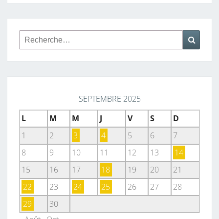
Rechercher :
Reche
SEPTEMBRE 2025
L
M
M
J
V
S
D
1
2
3
4
5
6
7
8
9
10
11
12
13
14
15
16
17
18
19
20
21
22
23
24
25
26
27
28
29
30