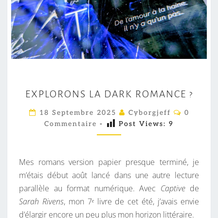
E
EXPLORONS LA DARK ROMANCE ?
X
P
C
18 Septembre 2025
Cyborgjeff
0
O
L
Commentaire
-
Post Views:
9
M
M
O
E
R
N
T
Mes romans version papier presque terminé, je
O
A
I
m’étais début août lancé dans une autre lecture
N
R
parallèle au format numérique. Avec
Captive
de
S
E
S
Sarah Rivens
, mon 7ᵉ livre de cet été, j’avais envie
L
d’élargir encore un peu plus mon horizon littéraire.
A