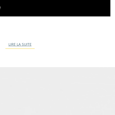
C
L
E
H
O
N
LIRE LA SUITE
LIRE LA SUITE
Y
P
O
P