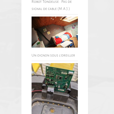
Robot Tondeuse : Pas de
signal de cable (M.A.J.)
Un oignon sous l’oreiller