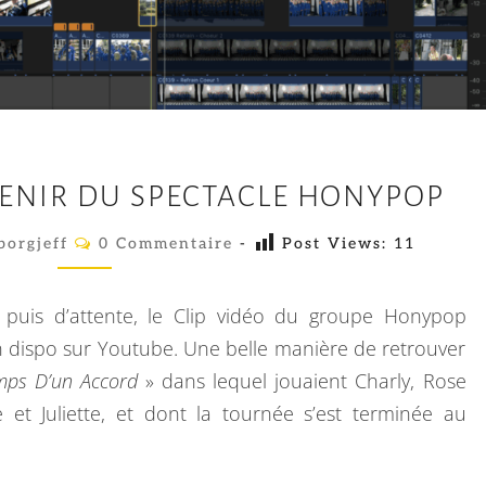
L
VENIR DU SPECTACLE HONYPOP
A
G
C
borgjeff
0 Commentaire
-
Post Views:
11
O
R
M
M
A
E
 puis d’attente, le Clip vidéo du groupe Honypop
N
I
T
in dispo sur Youtube. Une belle manière de retrouver
A
N
mps D’un Accord
» dans lequel jouaient Charly, Rose
I
E
R
 et Juliette, et dont la tournée s’est terminée au
E
–
S
S