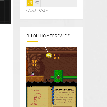
29
30
« Août
Oct »
BILOU HOMEBREW DS