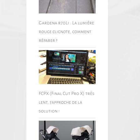
Gardena r70Li : La lumière
rouge clignote, comment
réparer ?
FCPX (Final Cut Pro X) très
lent, j’approche de la
solution !