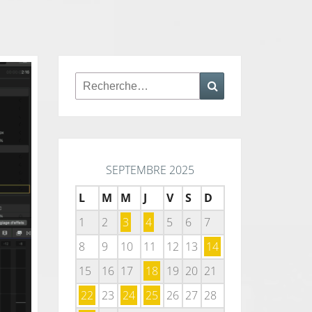
Rechercher :
Recherche
SEPTEMBRE 2025
L
M
M
J
V
S
D
1
2
3
4
5
6
7
8
9
10
11
12
13
14
15
16
17
18
19
20
21
22
23
24
25
26
27
28