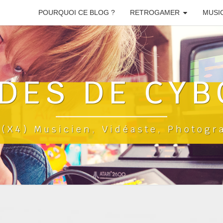
POURQUOI CE BLOG ?
RETROGAMER
MUSI
DES DE CYB
a(x4) Musicien, Vidéaste, Photog