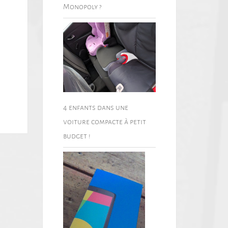
Monopoly ?
4 enfants dans une
voiture compacte à petit
budget !