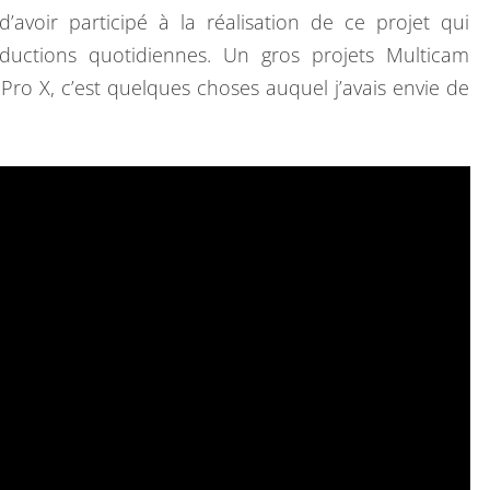
O
’avoir participé à la réalisation de ce projet qui
U
uctions quotidiennes. Un gros projets Multicam
V
Pro X, c’est quelques choses auquel j’avais envie de
E
N
I
R
D
U
S
P
E
C
T
A