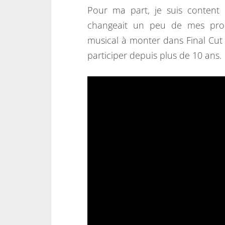
Pour ma part, je suis content d
changeait un peu de mes prod
musical à monter dans Final Cut 
participer depuis plus de 10 ans.