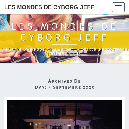
LES MONDES DE CYBORG JEFF
Togg
navig
LES MONDES DE
CYBORG JEFF
Ou La Vie D'un Papa(x4) Musicien, Vidéaste, Photographe
100% Connecté
Archives De
Day:
4 Septembre 2025