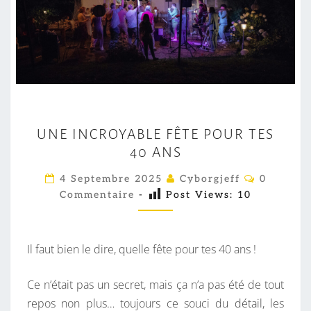
U
UNE INCROYABLE FÊTE POUR TES
N
40 ANS
E
I
C
4 Septembre 2025
Cyborgjeff
0
O
N
Commentaire
-
Post Views:
10
M
M
C
E
R
N
T
Il faut bien le dire, quelle fête pour tes 40 ans !
O
A
I
Y
R
Ce n’était pas un secret, mais ça n’a pas été de tout
A
E
S
repos non plus… toujours ce souci du détail, les
B