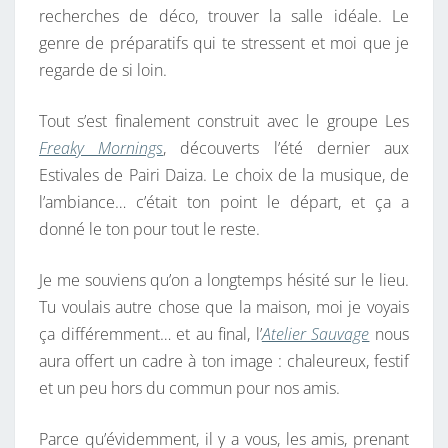
recherches de déco, trouver la salle idéale. Le
L
genre de préparatifs qui te stressent et moi que je
E
regarde de si loin.
F
Ê
Tout s’est finalement construit avec le groupe Les
T
Freaky Mornings
, découverts l’été dernier aux
E
Estivales de Pairi Daiza. Le choix de la musique, de
P
l’ambiance… c’était ton point le départ, et ça a
O
donné le ton pour tout le reste.
U
R
Je me souviens qu’on a longtemps hésité sur le lieu.
T
Tu voulais autre chose que la maison, moi je voyais
E
ça différemment… et au final, l’
Atelier Sauvage
nous
S
aura offert un cadre à ton image : chaleureux, festif
4
et un peu hors du commun pour nos amis.
0
A
Parce qu’évidemment, il y a vous, les amis, prenant