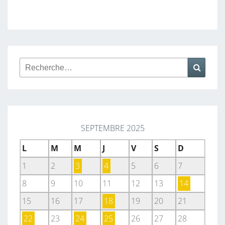
Rechercher :
Reche
SEPTEMBRE 2025
L
M
M
J
V
S
D
1
2
3
4
5
6
7
8
9
10
11
12
13
14
15
16
17
18
19
20
21
22
23
24
25
26
27
28