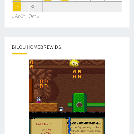
29
30
« Août
Oct »
BILOU HOMEBREW DS