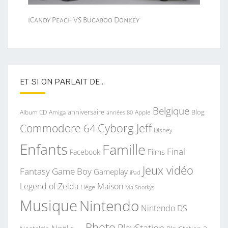
iCandy Peach VS Bugaboo Donkey
ET SI ON PARLAIT DE…
Belgique
anniversaire
Blog
Album CD
Apple
Amiga
années 80
Commodore 64
Cyborg Jeff
Disney
Enfants
Famille
Final
Films
Facebook
Jeux vidéo
Fantasy
Game Boy
Gameplay
iPad
Legend of Zelda
Maison
Liège
Ma Snorkys
Musique
Nintendo
Nintendo DS
Photo
PlayStation