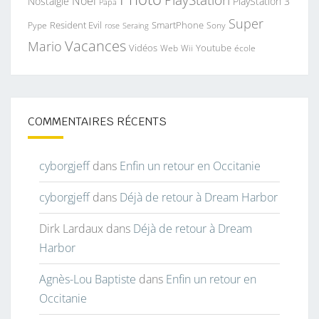
Noël
Nostalgie
PlayStation 3
Papa
Super
Resident Evil
SmartPhone
Pype
Seraing
Sony
rose
Vacances
Mario
Vidéos
Youtube
Web
Wii
école
COMMENTAIRES RÉCENTS
cyborgjeff
dans
Enfin un retour en Occitanie
cyborgjeff
dans
Déjà de retour à Dream Harbor
Dirk Lardaux
dans
Déjà de retour à Dream
Harbor
Agnès-Lou Baptiste
dans
Enfin un retour en
Occitanie