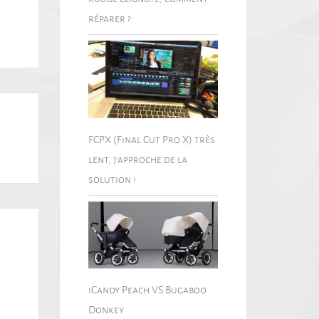
réparer ?
FCPX (Final Cut Pro X) très
lent, j’approche de la
solution !
iCandy Peach VS Bugaboo
Donkey