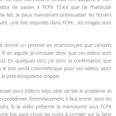
ttra de passer à FCPX 10.4.6 que j’ai l’habitude
L
ela fait. Je peux maintenant prévisualiser les fichiers
È
nt, une fois importés dans FCPX , les images sont
M
E
D
déjà donné un premier en m’annonçant que certains
E
fil en aiguille je constate donc que ces vidéos sont
V
 En quelques clics, j’ai donc la confirmation que
I
le bon profil colorimétrique pour ces vidéos, alors
D
e petit écosystème d’Apple.
É
O
rown pour Editors Keys cible de fait le problème et
S
 problèmes d’entrelacement, il faut entrer dans les
A
shs. Si la vidéo présente la manoeuvre sous FCPX
T
une fois avoir choisi les rushs à corriger sur la ligne
U