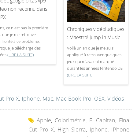
dec google on2’s vp9
deo non reconnu dans
CPX
ns, ce n'est pas la première
Chroniques vidéoludiques
is que je me retrouve
: Maestro! Jump in Music
nfronté à ce problème.
Voilà un an que je me suis
rsque je télécharge des
appliqué à retrouver quelques
déos
(LIRE LA SUITE)
jeux qui m'avaient marqué
durant les années Nintendo DS
(LIRE LA SUITE)
ut Pro X
,
Iphone
,
Mac
,
Mac Book Pro
,
OSX
,
Vidéos
Apple
,
Colorimétrie
,
El Capitan
,
Final
Cut Pro X
,
High Sierra
,
Iphone
,
IPhone