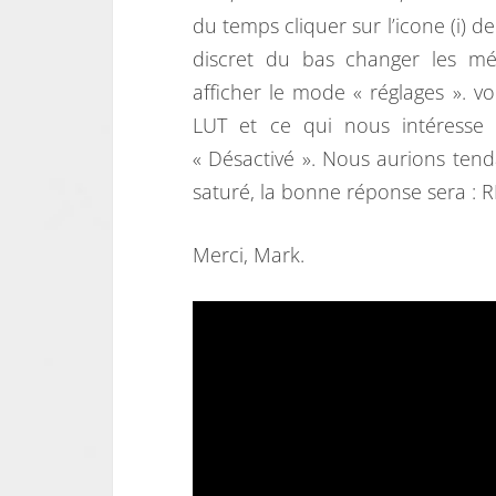
du temps cliquer sur l’icone (i) d
discret du bas changer les mé
afficher le mode « réglages ». vo
LUT et ce qui nous intéresse i
« Désactivé ». Nous aurions ten
saturé, la bonne réponse sera : R
Merci, Mark.