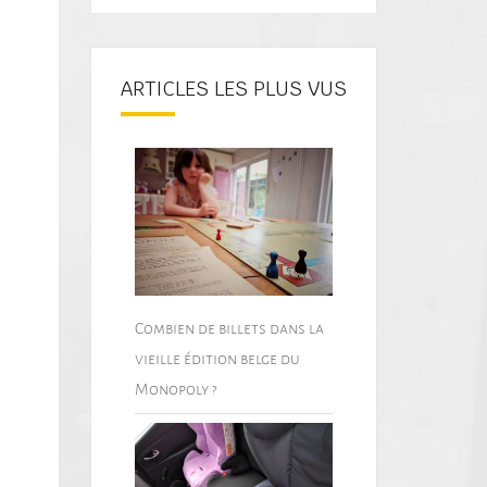
ARTICLES LES PLUS VUS
Combien de billets dans la
vieille édition belge du
Monopoly ?