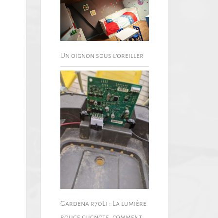
Un oignon sous l’oreiller
Gardena r70Li : La lumière
rouge clignote, comment