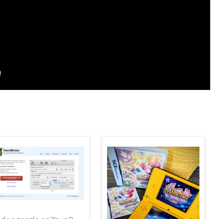
U
R
F
C
P
X
.