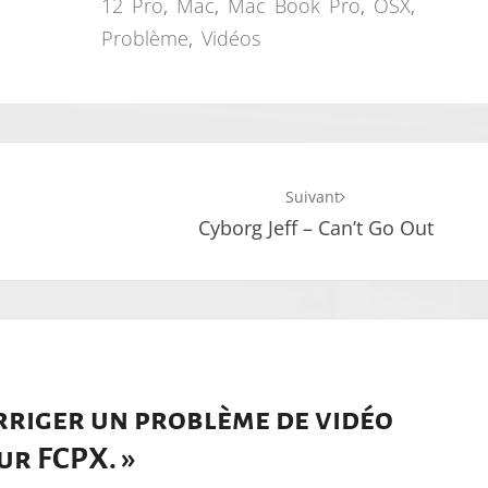
12 Pro
,
Mac
,
Mac Book Pro
,
OSX
,
Problème
,
Vidéos
Suivant
Cyborg Jeff – Can’t Go Out
rriger un problème de vidéo
sur FCPX.
»