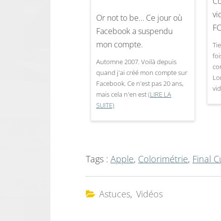
Co
vi
Or not to be… Ce jour où
F
Facebook a suspendu
mon compte.
Tie
fo
Automne 2007. Voilà depuis
co
quand j'ai créé mon compte sur
Lo
Facebook. Ce n'est pas 20 ans,
vi
mais cela n'en est
(LIRE LA
SUITE)
Tags :
Apple
,
Colorimétrie
,
Final C
Astuces
,
Vidéos