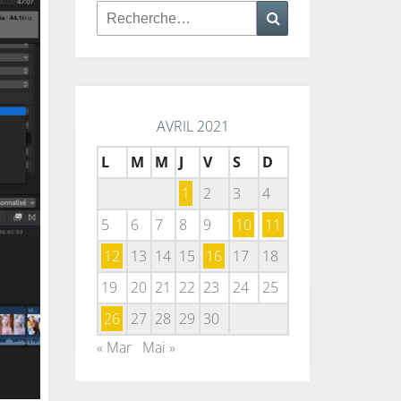
Rechercher :
Recherche
AVRIL 2021
L
M
M
J
V
S
D
1
2
3
4
5
6
7
8
9
10
11
12
13
14
15
16
17
18
19
20
21
22
23
24
25
26
27
28
29
30
« Mar
Mai »