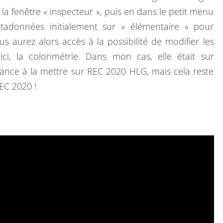
e la fenêtre « inspecteur », puis en dans le petit menu
R
tadonnées initialement sur « élémentaire » pour
É
us aurez alors accès à la possibilité de modifier les
E
ci, la colorimétrie. Dans mon cas, elle était sur
D
dance à la mettre sur REC 2020 HLG, mais cela reste
E
EC 2020 !
L
’
I
P
H
O
N
E
S