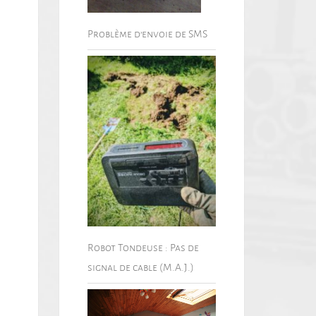
Problème d’envoie de SMS
Robot Tondeuse : Pas de
signal de cable (M.A.J.)