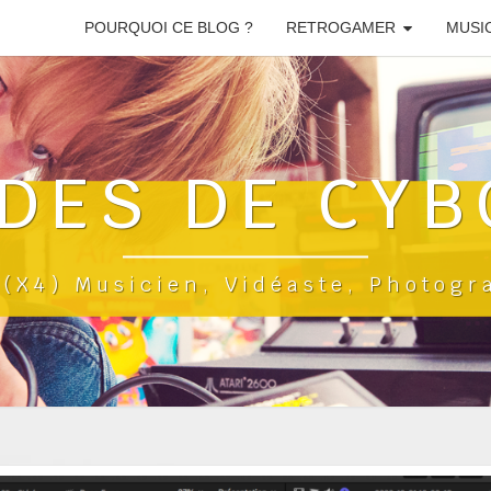
POURQUOI CE BLOG ?
RETROGAMER
MUSI
DES DE CYB
a(x4) Musicien, Vidéaste, Photog