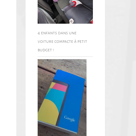
4 enfants dans une
voiture compacte à petit
budget !