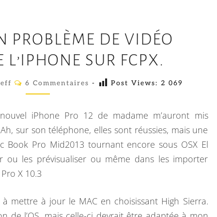
C
N PROBLÈME DE VIDÉO
O
R
 L’IPHONE SUR FCPX.
R
C
eff
6 Commentaires
I
-
Post Views:
2 069
O
M
G
M
E
E
u nouvel iPhone Pro 12 de madame m’auront mis
N
R
T
Ah, sur son téléphone, elles sont réussies, mais une
A
U
ac Book Pro Mid2013 tournant encore sous OSX El
I
R
N
ir ou les prévisualiser ou même dans les importer
E
S
P
 Pro X 10.3
R
 à mettre à jour le MAC en choisissant High Sierra.
O
sion de l’OS, mais celle-ci devrait être adaptée à mon
B