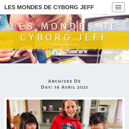
LES MONDES DE CYBORG JEFF
Togg
navig
LES MONDES DE
CYBORG JEFF
Ou La Vie D'un Papa(x4) Musicien, Vidéaste, Photographe
100% Connecté
Archives De
Day:
16 Avril 2021