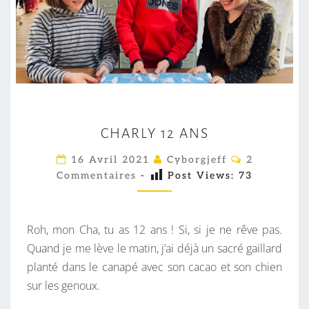
C
CHARLY 12 ANS
H
A
C
16 Avril 2021
Cyborgjeff
2
O
R
Commentaires
-
Post Views:
73
M
M
L
E
Y
N
T
Roh, mon Cha, tu as 12 ans ! Si, si je ne rêve pas.
1
A
I
Quand je me lève le matin, j’ai déjà un sacré gaillard
2
R
planté dans le canapé avec son cacao et son chien
A
E
S
sur les genoux.
N
S