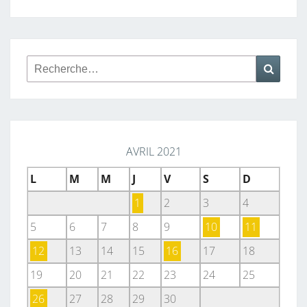
Rechercher :
Reche
AVRIL 2021
L
M
M
J
V
S
D
1
2
3
4
5
6
7
8
9
10
11
12
13
14
15
16
17
18
19
20
21
22
23
24
25
26
27
28
29
30