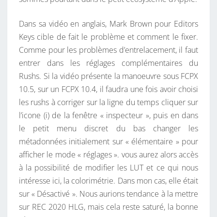
E
L
Dans sa vidéo en anglais, Mark Brown pour Editors
’
Keys cible de fait le problème et comment le fixer.
I
Comme pour les problèmes d’entrelacement, il faut
P
entrer dans les réglages complémentaires du
H
Rushs. Si la vidéo présente la manoeuvre sous FCPX
O
10.5, sur un FCPX 10.4, il faudra une fois avoir choisi
N
les rushs à corriger sur la ligne du temps cliquer sur
E
l’icone (i) de la fenêtre « inspecteur », puis en dans
S
le petit menu discret du bas changer les
U
métadonnées initialement sur « élémentaire » pour
R
afficher le mode « réglages ». vous aurez alors accès
F
à la possibilité de modifier les LUT et ce qui nous
C
intéresse ici, la colorimétrie. Dans mon cas, elle était
P
sur « Désactivé ». Nous aurions tendance à la mettre
X
sur REC 2020 HLG, mais cela reste saturé, la bonne
.