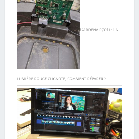
Gardena r70Li : La
lumière rouge clignote, comment réparer ?