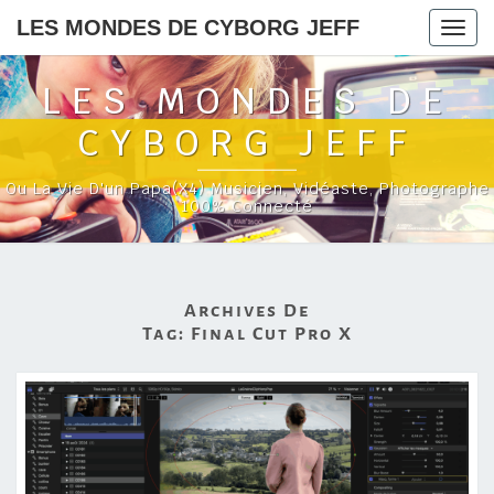
LES MONDES DE CYBORG JEFF
Togg
navig
LES MONDES DE
CYBORG JEFF
Ou La Vie D'un Papa(x4) Musicien, Vidéaste, Photographe
100% Connecté
Archives De
Tag:
Final Cut Pro X