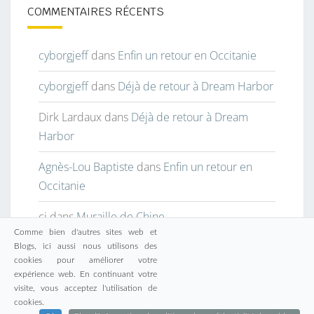
COMMENTAIRES RÉCENTS
cyborgjeff
dans
Enfin un retour en Occitanie
cyborgjeff
dans
Déjà de retour à Dream Harbor
Dirk Lardaux
dans
Déjà de retour à Dream
Harbor
Agnès-Lou Baptiste
dans
Enfin un retour en
Occitanie
cj
dans
Muraille de Chine
Comme bien d'autres sites web et
Blogs, ici aussi nous utilisons des
cookies pour améliorer votre
expérience web. En continuant votre
visite, vous acceptez l'utilisation de
© 2026
|
Fièrement propulsé par
WordPress
|
Thème :
cookies.
Nisarg