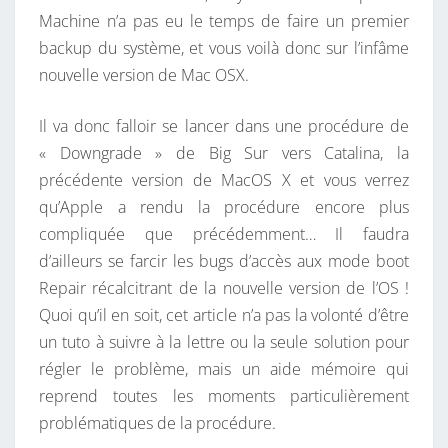
Machine n’a pas eu le temps de faire un premier
U
backup du système, et vous voilà donc sur l’infâme
R
nouvelle version de Mac OSX.
À
C
Il va donc falloir se lancer dans une procédure de
A
« Downgrade » de Big Sur vers Catalina, la
T
précédente version de MacOS X et vous verrez
A
qu’Apple a rendu la procédure encore plus
L
compliquée que précédemment… Il faudra
I
d’ailleurs se farcir les bugs d’accès aux mode boot
N
Repair récalcitrant de la nouvelle version de l’OS !
A
Quoi qu’il en soit, cet article n’a pas la volonté d’être
!
un tuto à suivre à la lettre ou la seule solution pour
régler le problème, mais un aide mémoire qui
reprend toutes les moments particulièrement
problématiques de la procédure.