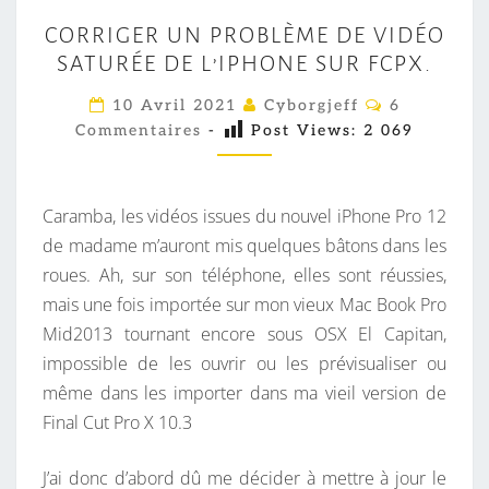
C
CORRIGER UN PROBLÈME DE VIDÉO
O
SATURÉE DE L’IPHONE SUR FCPX.
R
R
C
10 Avril 2021
Cyborgjeff
6
O
I
Commentaires
-
Post Views:
2 069
M
M
G
E
E
N
T
Caramba, les vidéos issues du nouvel iPhone Pro 12
R
A
I
de madame m’auront mis quelques bâtons dans les
U
R
roues. Ah, sur son téléphone, elles sont réussies,
N
E
S
mais une fois importée sur mon vieux Mac Book Pro
P
Mid2013 tournant encore sous OSX El Capitan,
R
impossible de les ouvrir ou les prévisualiser ou
O
même dans les importer dans ma vieil version de
B
Final Cut Pro X 10.3
L
È
J’ai donc d’abord dû me décider à mettre à jour le
M