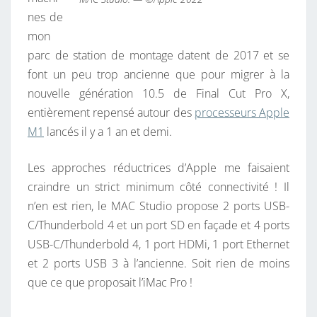
M
nes de
1
mon
U
parc de station de montage datent de 2017 et se
L
font un peu trop ancienne que pour migrer à la
T
nouvelle génération 10.5 de Final Cut Pro X,
R
entièrement repensé autour des
processeurs Apple
A
M1
lancés il y a 1 an et demi.
Les approches réductrices d’Apple me faisaient
craindre un strict minimum côté connectivité ! Il
n’en est rien, le MAC Studio propose 2 ports USB-
C/Thunderbold 4 et un port SD en façade et 4 ports
USB-C/Thunderbold 4, 1 port HDMi, 1 port Ethernet
et 2 ports USB 3 à l’ancienne. Soit rien de moins
que ce que proposait l’iMac Pro !