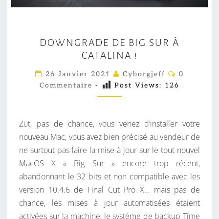
D
DOWNGRADE DE BIG SUR À
O
CATALINA !
W
N
C
26 Janvier 2021
Cyborgjeff
0
O
G
Commentaire
-
Post Views:
126
M
M
R
E
A
N
T
Zut, pas de chance, vous venez d’installer votre
D
A
I
nouveau Mac, vous avez bien précisé au vendeur de
E
R
ne surtout pas faire la mise à jour sur le tout nouvel
D
E
S
MacOS X « Big Sur » encore trop récent,
E
abandonnant le 32 bits et non compatible avec les
B
version 10.4.6 de Final Cut Pro X… mais pas de
I
chance, les mises à jour automatisées étaient
G
activées sur la machine, le système de backup Time
S