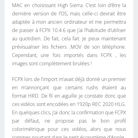
MAC en choisissant High Sierra. C’est loin d’être la
E
dernière version de l’OS, mais celle-ci devrait être
D
adaptée à mon ancien ordinateur et me permettra
E
de passer à FCPX 10.4.6 que j’ai l’habitude d’utiliser
V
au quotidien. De fait, cela fait. Je peux maintenant
I
prévisualiser les fichiers .MOV de son téléphone.
D
Cependant, une fois importés dans FCPX , les
É
images sont complètement brulées !
O
S
FCPX lors de l’import m’avait déjà donné un premier
A
en m’annonçant que certains rushs étaient au
T
format HRD. De fil en aiguille je constate donc que
U
ces vidéos sont encodées en 1920p REC 2020 HLG.
R
En quelques clics, j’ai donc la confirmation que FCPX
É
par défaut, ne propose pas le bon profil
E
colorimétrique pour ces vidéos, alors que nous
D
sommes pourtant dans le petit écosystème d’Apple.