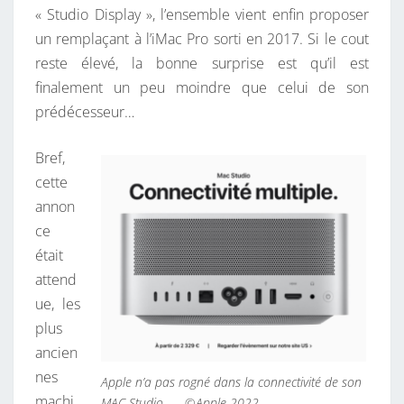
« Studio Display », l’ensemble vient enfin proposer
P
un remplaçant à l’iMac Pro sorti en 2017. Si le cout
L
reste élevé, la bonne surprise est qu’il est
A
finalement un peu moindre que celui de son
Y
prédécesseur…
S
T
Bref,
U
cette
D
annon
I
ce
O
était
E
attend
T
ue, les
P
plus
U
ancien
C
nes
Apple n’a pas rogné dans la connectivité de son
E
machi
MAC Studio. — ©Apple 2022