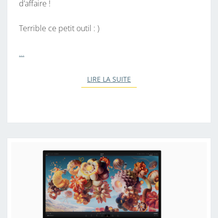
d’affaire !
O
N
Terrible ce petit outil : )
O
N
…
R
E
LIRE LA SUITE
LIRE LA SUITE
C
O
N
N
U
D
A
N
S
F