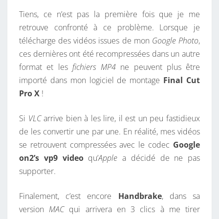
O
N
T
Tiens, ce n’est pas la première fois que je me
O
A
I
retrouve confronté à ce problème. Lorsque je
G
R
télécharge des vidéos issues de mon
Google Photo
,
L
E
S
ces dernières ont été recompressées dans un autre
E
format et les
fichiers MP4
ne peuvent plus être
O
importé dans mon logiciel de montage
Final Cut
N
Pro X
!
2
’
Si
VLC
arrive bien à les lire, il est un peu fastidieux
S
de les convertir une par une. En réalité, mes vidéos
V
se retrouvent compressées avec le codec
Google
P
on2’s vp9 video
qu’
Apple
a décidé de ne pas
9
supporter.
V
I
Finalement, c’est encore
Handbrake
, dans sa
D
version
MAC
qui arrivera en 3 clics à me tirer
E