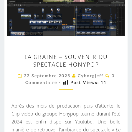
L
LA GRAINE – SOUVENIR DU
A
SPECTACLE HONYPOP
G
R
C
22 Septembre 2025
Cyborgjeff
0
O
A
Commentaire
-
Post Views:
11
M
M
I
E
N
N
T
Après des mois de production, puis d’attente, le
E
A
I
Clip vidéo du groupe Honypop tourné durant l’été
–
R
2024 est enfin dispo sur Youtube. Une belle
S
E
S
manière de retrouver l’ambiance du spectacle «
Le
O