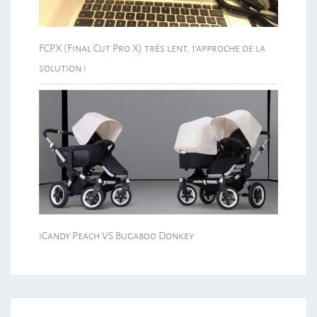
FCPX (Final Cut Pro X) très lent, j’approche de la
solution !
iCandy Peach VS Bugaboo Donkey