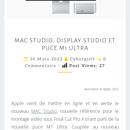
C
P
X
M
MAC STUDIO, DISPLAY STUDIO ET
A
PUCE M1 ULTRA
C
S
C
30 Mars 2022
Cyborgjeff
0
O
T
Commentaire
-
Post Views:
27
M
M
U
E
D
N
T
I
illustration © Apple, 2022
A
I
O
R
Apple vient de mettre en ligne et en vente le
,
E
S
nouveau
MAC Studio
, nouvelle référence pour le
D
montage vidéo sous Final Cut Pro X tirant parti de la
I
nouvelle puce M1 Ultra. Couplée au nouveau
S