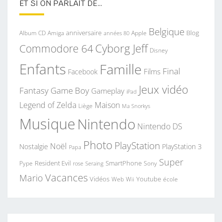
ET SI ON PARLAIT DE…
Belgique
anniversaire
Blog
Album CD
Apple
Amiga
années 80
Commodore 64
Cyborg Jeff
Disney
Enfants
Famille
Final
Films
Facebook
Jeux vidéo
Fantasy
Game Boy
Gameplay
iPad
Legend of Zelda
Maison
Liège
Ma Snorkys
Musique
Nintendo
Nintendo DS
Photo
PlayStation
Noël
Nostalgie
PlayStation 3
Papa
Super
Resident Evil
SmartPhone
Pype
Seraing
Sony
rose
Vacances
Mario
Vidéos
Youtube
Web
Wii
école