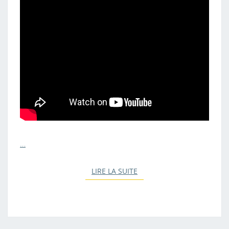
E
H
O
N
Y
P
O
P
…
LIRE LA SUITE
LIRE LA SUITE