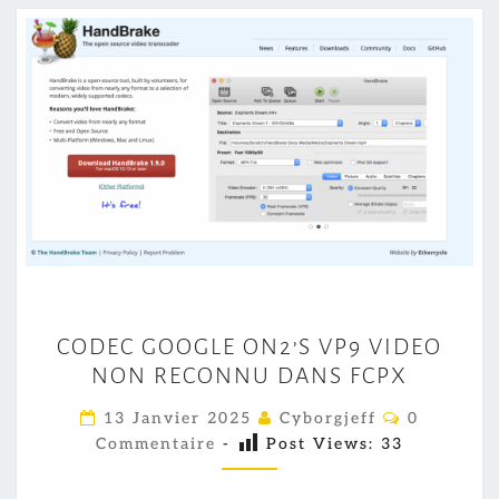
C
CODEC GOOGLE ON2’S VP9 VIDEO
O
NON RECONNU DANS FCPX
D
E
C
13 Janvier 2025
Cyborgjeff
0
O
C
Commentaire
-
Post Views:
33
M
M
G
E