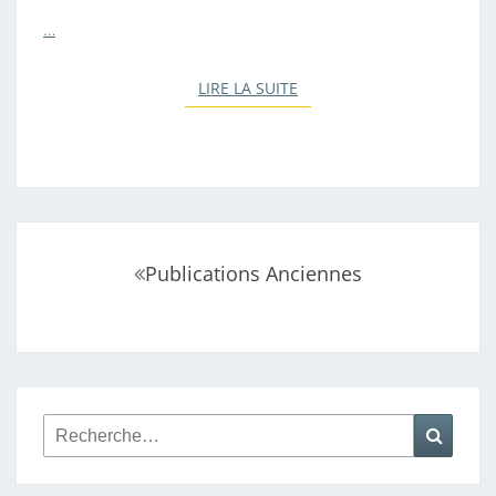
…
LIRE LA SUITE
LIRE LA SUITE
Navigation
Publications Anciennes
au
sein
des
articles
Rechercher :
Reche