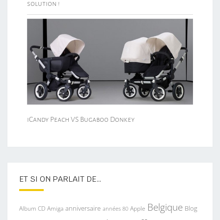
solution !
iCandy Peach VS Bugaboo Donkey
ET SI ON PARLAIT DE…
Belgique
anniversaire
Blog
Album CD
Apple
Amiga
années 80