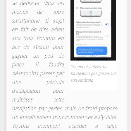
se déplacer dans les
E
menus de votre
S
smartphone. Il s’agit
.
en fait de dire adieu
aux trois boutons en
bas de l’écran pour
gagner un peu de
place. Il faudra
Comment utiliser la
néanmoins passer par
navigation par gestes sur
son Android
une période
d’adaptation pour
maîtriser cette
navigation par gestes, mais Android propose
un entraînement pour commencer à s’y faire.
Voyons comment accéder à cette