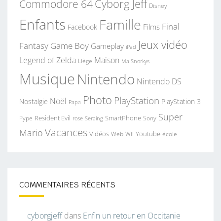
Commodore 64
Cyborg Jeff
Disney
Enfants
Famille
Final
Films
Facebook
Jeux vidéo
Fantasy
Game Boy
Gameplay
iPad
Legend of Zelda
Maison
Liège
Ma Snorkys
Musique
Nintendo
Nintendo DS
Photo
PlayStation
Noël
Nostalgie
PlayStation 3
Papa
Super
Resident Evil
SmartPhone
Pype
Seraing
Sony
rose
Vacances
Mario
Vidéos
Youtube
Web
Wii
école
COMMENTAIRES RÉCENTS
cyborgjeff
dans
Enfin un retour en Occitanie