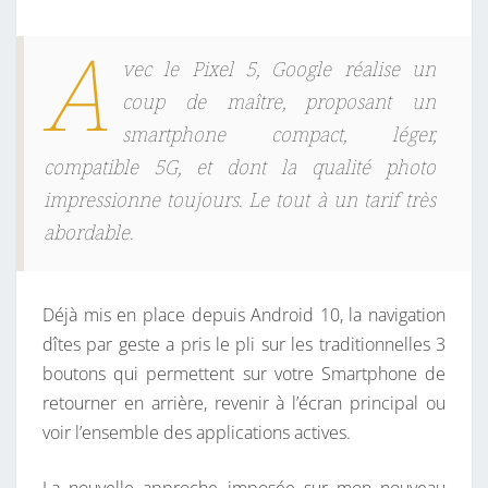
M
A
O
vec le Pixel 5, Google réalise un
I
coup de maître, proposant un
:
smartphone compact, léger,
L
compatible 5G, et dont la qualité photo
E
impressionne toujours. Le tout à un tarif très
P
I
abordable.
X
E
Déjà mis en place depuis Android 10, la navigation
L
dîtes par geste a pris le pli sur les traditionnelles 3
5
boutons qui permettent sur votre Smartphone de
E
retourner en arrière, revenir à l’écran principal ou
T
voir l’ensemble des applications actives.
L
A