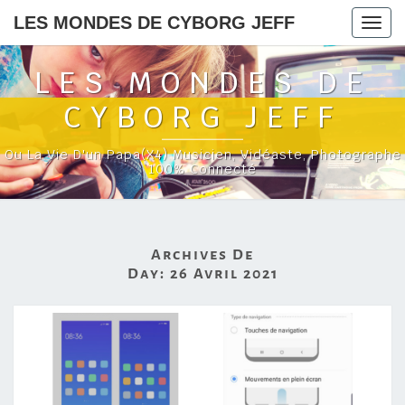
LES MONDES DE CYBORG JEFF
Togg
navig
LES MONDES DE
CYBORG JEFF
Ou La Vie D'un Papa(x4) Musicien, Vidéaste, Photographe
100% Connecté
Archives De
Day:
26 Avril 2021