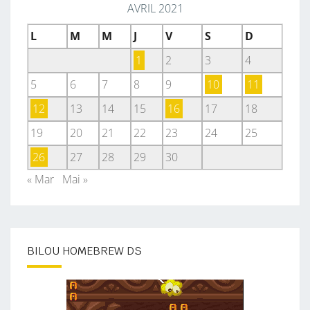
AVRIL 2021
L
M
M
J
V
S
D
1
2
3
4
5
6
7
8
9
10
11
12
13
14
15
16
17
18
19
20
21
22
23
24
25
26
27
28
29
30
« Mar
Mai »
BILOU HOMEBREW DS