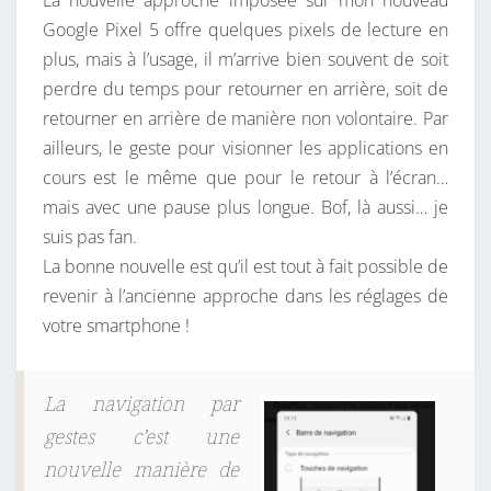
La nouvelle approche imposée sur mon nouveau
N
Google Pixel 5 offre quelques pixels de lecture en
A
plus, mais à l’usage, il m’arrive bien souvent de soit
V
perdre du temps pour retourner en arrière, soit de
I
retourner en arrière de manière non volontaire. Par
G
ailleurs, le geste pour visionner les applications en
A
cours est le même que pour le retour à l’écran…
T
mais avec une pause plus longue. Bof, là aussi… je
I
suis pas fan.
O
La bonne nouvelle est qu’il est tout à fait possible de
N
revenir à l’ancienne approche dans les réglages de
P
votre smartphone !
A
R
G
La navigation par
E
gestes c’est une
S
nouvelle manière de
T