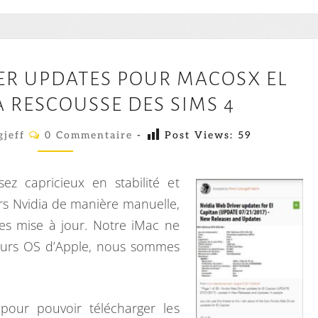
N
E
S
N
U
ER UPDATES POUR MACOSX EL
V
R
A RESCOUSSE DES SIMS 4
I
F
D
C
gjeff
0 Commentaire
-
Post Views:
59
C
O
I
M
P
M
A
E
X
z capricieux en stabilité et
W
N
.
T
ers Nvidia de manière manuelle,
E
A
es mise à jour. Notre iMac ne
I
B
R
jours OS d’Apple, nous sommes
E
D
S
R
I
 pour pouvoir télécharger les
V