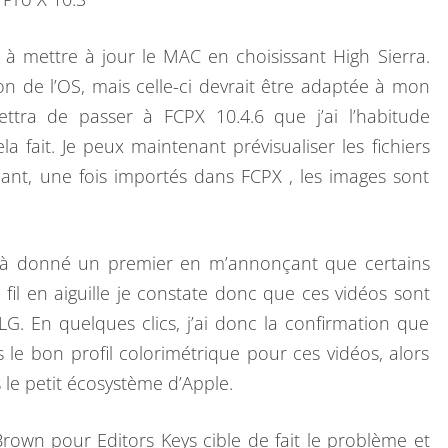
P
R
 à mettre à jour le MAC en choisissant High Sierra.
O
sion de l’OS, mais celle-ci devrait être adaptée à mon
B
ttra de passer à FCPX 10.4.6 que j’ai l’habitude
L
ela fait. Je peux maintenant prévisualiser les fichiers
È
nt, une fois importés dans FCPX , les images sont
M
E
D
déjà donné un premier en m’annonçant que certains
E
fil en aiguille je constate donc que ces vidéos sont
V
 En quelques clics, j’ai donc la confirmation que
I
le bon profil colorimétrique pour ces vidéos, alors
D
e petit écosystème d’Apple.
É
O
rown pour Editors Keys cible de fait le problème et