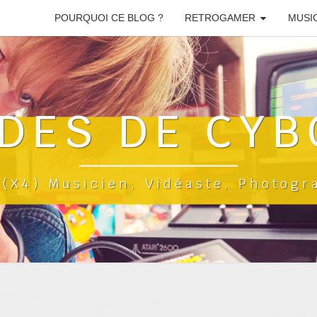
POURQUOI CE BLOG ?
RETROGAMER
MUSI
DES DE CYB
a(x4) Musicien, Vidéaste, Photog