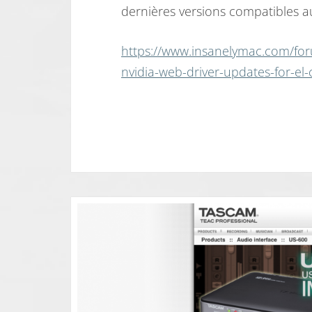
dernières versions compatibles a
https://www.insanelymac.com/fo
nvidia-web-driver-updates-for-el