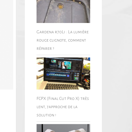
Gardena r70Li : La lumière
rouge clignote, comment
réparer ?
FCPX (Final Cut Pro X) très
lent, j’approche de la
solution !