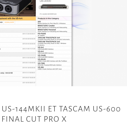
A
C
O
S
X
E
L
C
A
P
I
T
A
A
 US-144MKII ET TASCAM US-600
C
N
FINAL CUT PRO X
T
À