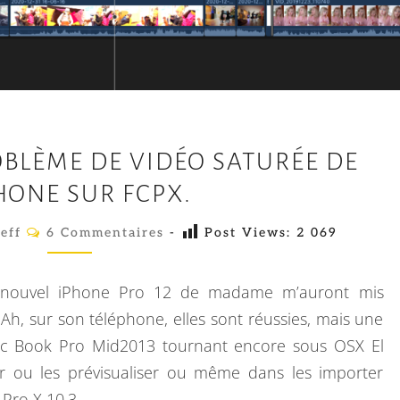
C
BLÈME DE VIDÉO SATURÉE DE
O
PHONE SUR FCPX.
R
R
C
eff
6 Commentaires
-
Post Views:
2 069
O
I
M
M
G
E
u nouvel iPhone Pro 12 de madame m’auront mis
E
N
T
Ah, sur son téléphone, elles sont réussies, mais une
R
A
ac Book Pro Mid2013 tournant encore sous OSX El
I
U
R
ir ou les prévisualiser ou même dans les importer
E
N
S
 Pro X 10.3