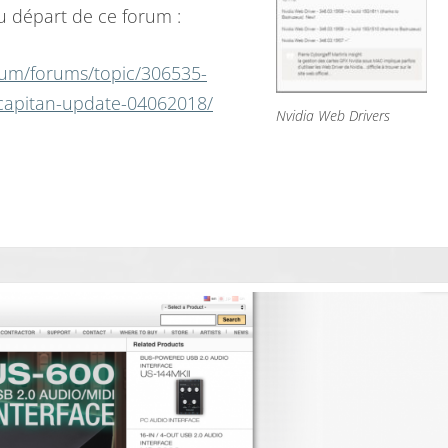
u départ de ce forum :
E
R
rum/forums/topic/306535-
U
-capitan-update-04062018/
Nvidia Web Drivers
P
D
A
T
E
S
P
O
U
R
M