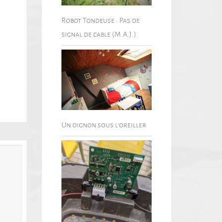
Robot Tondeuse : Pas de
signal de cable (M.A.J.)
Un oignon sous l’oreiller