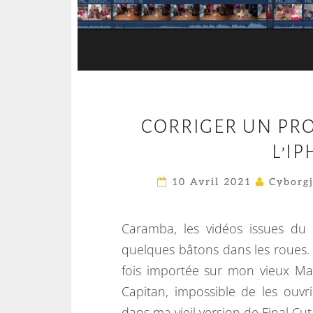
CORRIGER UN PRO
L’I
10 Avril 2021
Cyborgj
Caramba, les vidéos issues d
quelques bâtons dans les roues. 
fois importée sur mon vieux M
Capitan, impossible de les ouvr
dans ma vieil version de Final Cut