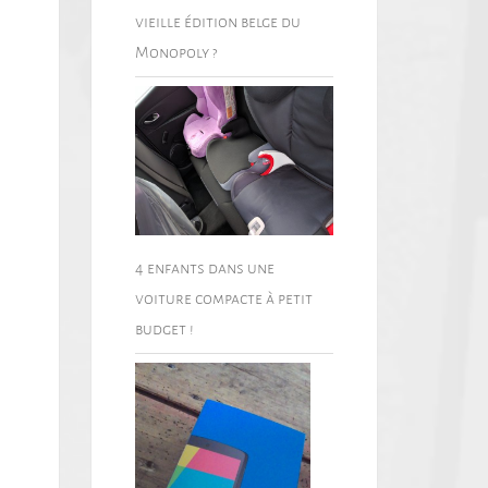
vieille édition belge du
Monopoly ?
4 enfants dans une
voiture compacte à petit
budget !