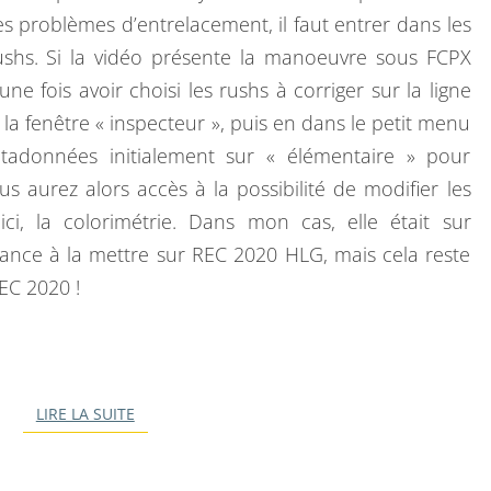
S
 problèmes d’entrelacement, il faut entrer dans les
A
shs. Si la vidéo présente la manoeuvre sous FCPX
T
une fois avoir choisi les rushs à corriger sur la ligne
U
e la fenêtre « inspecteur », puis en dans le petit menu
R
tadonnées initialement sur « élémentaire » pour
É
us aurez alors accès à la possibilité de modifier les
E
ci, la colorimétrie. Dans mon cas, elle était sur
D
dance à la mettre sur REC 2020 HLG, mais cela reste
E
EC 2020 !
L
’
I
P
LIRE LA SUITE
LIRE LA SUITE
H
O