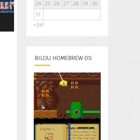
24
25
26
27
28
29
30
31
« Juil
BILOU HOMEBREW DS