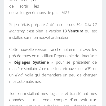
A
de sortir les
N
nouvelles générations de puce M2 !
S
L
Si je m’étais préparé à démarrer sous
Mac OSX 12
A
Monterey
, c’est bien la version
13 Ventura
qui est
B
installée sur mon nouvel ordinateur.
A
R
Cette nouvelle version tranche notamment avec les
R
précédentes en modifiant l’ergonomie de l’interface
E
«
Réglages Système
» pour se présenter de
D
manière similaire à ce que l’on retrouve sous
iOS
sur
E
un
iPad
. Voilà qui demandera un peu de changer
T
mes automatismes.
Â
C
Tout en installant mes logiciels et transférant mes
H
données, je me rends compte d’un petit truc
E