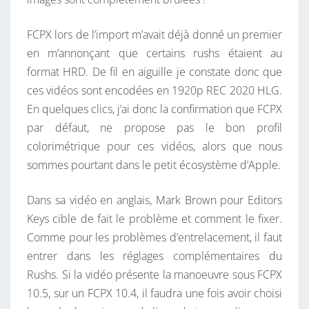
O
S
FCPX lors de l’import m’avait déjà donné un premier
A
en m’annonçant que certains rushs étaient au
T
format HRD. De fil en aiguille je constate donc que
U
ces vidéos sont encodées en 1920p REC 2020 HLG.
R
En quelques clics, j’ai donc la confirmation que FCPX
É
par défaut, ne propose pas le bon profil
E
colorimétrique pour ces vidéos, alors que nous
D
sommes pourtant dans le petit écosystème d’Apple.
E
L
Dans sa vidéo en anglais, Mark Brown pour Editors
’
Keys cible de fait le problème et comment le fixer.
I
Comme pour les problèmes d’entrelacement, il faut
P
entrer dans les réglages complémentaires du
H
Rushs. Si la vidéo présente la manoeuvre sous FCPX
O
10.5, sur un FCPX 10.4, il faudra une fois avoir choisi
N