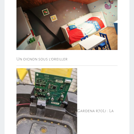
Un oignon sous l’oreiller
Gardena r70Li : La