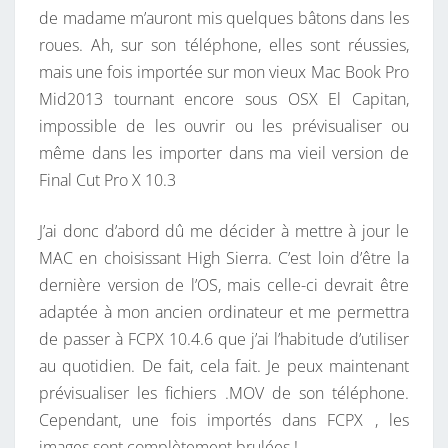
I
de madame m’auront mis quelques bâtons dans les
U
R
roues. Ah, sur son téléphone, elles sont réussies,
N
E
S
mais une fois importée sur mon vieux Mac Book Pro
P
Mid2013 tournant encore sous OSX El Capitan,
R
impossible de les ouvrir ou les prévisualiser ou
O
même dans les importer dans ma vieil version de
B
Final Cut Pro X 10.3
L
È
J’ai donc d’abord dû me décider à mettre à jour le
M
MAC en choisissant High Sierra. C’est loin d’être la
E
dernière version de l’OS, mais celle-ci devrait être
D
adaptée à mon ancien ordinateur et me permettra
E
de passer à FCPX 10.4.6 que j’ai l’habitude d’utiliser
V
au quotidien. De fait, cela fait. Je peux maintenant
I
prévisualiser les fichiers .MOV de son téléphone.
D
Cependant, une fois importés dans FCPX , les
É
images sont complètement brulées !