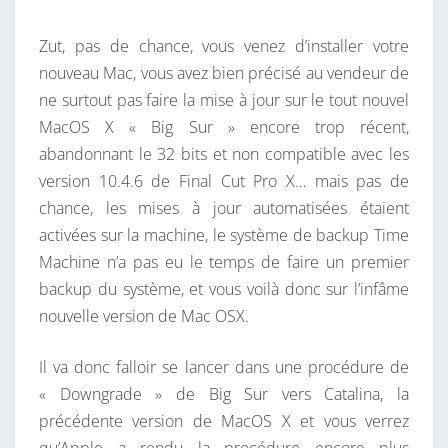
E
A
N
T
Zut, pas de chance, vous venez d’installer votre
D
A
I
nouveau Mac, vous avez bien précisé au vendeur de
E
R
ne surtout pas faire la mise à jour sur le tout nouvel
D
E
S
MacOS X « Big Sur » encore trop récent,
E
abandonnant le 32 bits et non compatible avec les
B
version 10.4.6 de Final Cut Pro X… mais pas de
I
chance, les mises à jour automatisées étaient
G
activées sur la machine, le système de backup Time
S
Machine n’a pas eu le temps de faire un premier
U
backup du système, et vous voilà donc sur l’infâme
R
nouvelle version de Mac OSX.
À
C
Il va donc falloir se lancer dans une procédure de
A
« Downgrade » de Big Sur vers Catalina, la
T
précédente version de MacOS X et vous verrez
A