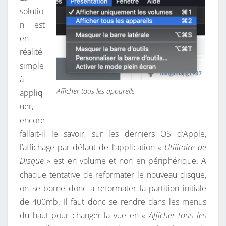
I
solutio
E
n est
N
en
’
réalité
A
simple
F
à
F
Afficher tous les appareils
appliq
I
uer,
C
encore
H
fallait-il le savoir, sur les derniers OS d’Apple,
E
l’affichage par défaut de l’application «
Utilitaire de
Q
Disque
» est en volume et non en périphérique. A
U
chaque tentative de reformater le nouveau disque,
’
on se borne donc à reformater la partition initiale
U
de 400mb. Il faut donc se rendre dans les menus
N
du haut pour changer la vue en «
Afficher tous les
E