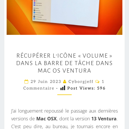
R
RÉCUPÉRER L’ICÔNE « VOLUME »
É
DANS LA BARRE DE TÂCHE DANS
C
MAC OS VENTURA
U
P
C
29 Juin 2023
Cyborgjeff
1
O
É
Commentaire
-
Post Views:
596
M
M
R
E
E
N
T
J’ai longuement repoussé le passage aux dernières
R
A
I
versions de
Mac OSX
, dont la version
13
Ventura
.
L
R
C’est peu dire, au bureau, je tournais encore en
E
’