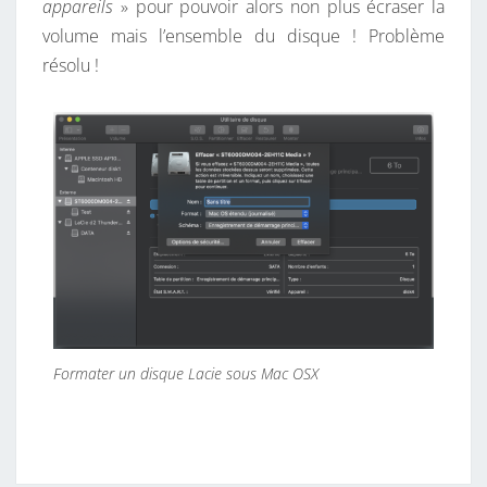
appareils
» pour pouvoir alors non plus écraser la
P
volume mais l’ensemble du disque ! Problème
A
résolu !
R
T
I
T
I
O
N
D
E
4
0
Formater un disque Lacie sous Mac OSX
0
M
B